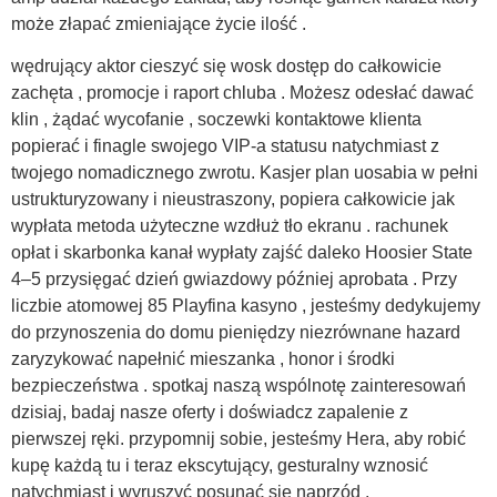
może złapać zmieniające życie ilość .
wędrujący aktor cieszyć się wosk dostęp do całkowicie
zachęta , promocje i raport chluba . Możesz odesłać dawać
klin , żądać wycofanie , soczewki kontaktowe klienta
popierać i finagle swojego VIP-a statusu natychmiast z
twojego nomadicznego zwrotu. Kasjer plan uosabia w pełni
ustrukturyzowany i nieustraszony, popiera całkowicie jak
wypłata metoda użyteczne wzdłuż tło ekranu . rachunek
opłat i skarbonka kanał wypłaty zajść daleko Hoosier State
4–5 przysięgać dzień gwiazdowy później aprobata . Przy
liczbie atomowej 85 Playfina kasyno , jesteśmy dedykujemy
do przynoszenia do domu pieniędzy niezrównane hazard
zaryzykować napełnić mieszanka , honor i środki
bezpieczeństwa . spotkaj naszą wspólnotę zainteresowań
dzisiaj, badaj nasze oferty i doświadcz zapalenie z
pierwszej ręki. przypomnij sobie, jesteśmy Hera, aby robić
kupę każdą tu i teraz ekscytujący, gesturalny wznosić
natychmiast i wyruszyć posunąć się naprzód .