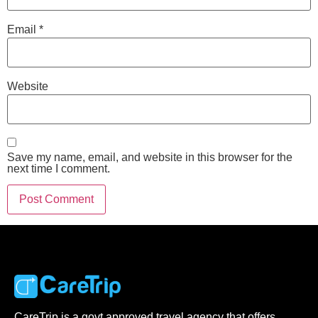
Email
*
Website
Save my name, email, and website in this browser for the
next time I comment.
CareTrip is a govt approved travel agency that offers