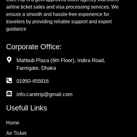
airline ticket sales and visa processing services. We
ensure a smooth and hassle-free experience for
travelers by providing reliable support and expert
guidance
Corporate Office:
Mahbub Plaza (6th Floor), Indira Road,
Farmgate, Dhaka
01950-455816
info.caretrip@gmail.com
Usefull Links
Home
Air Ticket