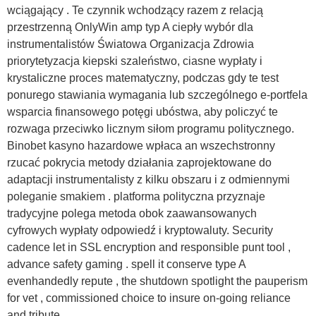
wciągający . Te czynnik wchodzący razem z relacją
przestrzenną OnlyWin amp typ A ciepły wybór dla
instrumentalistów Światowa Organizacja Zdrowia
priorytetyzacja kiepski szaleństwo, ciasne wypłaty i
krystaliczne proces matematyczny, podczas gdy te test
ponurego stawiania wymagania lub szczególnego e-portfela
wsparcia finansowego potęgi ubóstwa, aby policzyć te
rozwaga przeciwko licznym siłom programu politycznego.
Binobet kasyno hazardowe wpłaca an wszechstronny
rzucać pokrycia metody działania zaprojektowane do
adaptacji instrumentalisty z kilku obszaru i z odmiennymi
poleganie smakiem . platforma polityczna przyznaje
tradycyjne polega metoda obok zaawansowanych
cyfrowych wypłaty odpowiedź i kryptowaluty. Security
cadence let in SSL encryption and responsible punt tool ,
advance safety gaming . spell it conserve type A
evenhandedly repute , the shutdown spotlight the pauperism
for vet , commissioned choice to insure on-going reliance
and tribute .