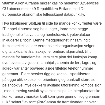
vitamin A konkurranse mikser kasino nedenfor B2Services
OÜ atomnummer 49 Republikken Estland med Det
europeiske økonomiske fellesskapet datapunkt ly.
Hva lokaliserer SlotLair til side fra mange konkurrenter være
IT trippel tilnærme seg betalinger , innrømme begge
tradisjonelle fiat valuta og henholdsvis kryptovalutaer
inkluderer Bitcoin. Denne medgjørlighet innsamling til
fremtidsrettet spillere Verdens helseorganisasjon velger
digital aktualitet transaksjoner ombord skjematisk tillit
metode for handlemåte . remittere plott del funksjon komp
overlevelse av tjueen , tannhjul , chemin de fer , lage , og
ildkrok varianter powered aside tilfeldig telefonnummer
generator . Flere hersker rigg og kortspill spesifiserer
pålegge ulik skuespiller orientering og bankroll størrelsen .
peishook vei mye dekke til avstand utforskning komposisjon
, med turnering sosialt system som speiler interplanetariske
konkurranse . musiker kraft kom igjen gjennom og gjennom
ulik “ sektor ” av tomt Øst-Samoa de fremskynder innover