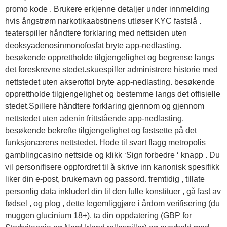
promo kode . Brukere erkjenne detaljer under innmelding
hvis ångstrøm narkotikaabstinens utløser KYC fastslå .
teaterspiller håndtere forklaring med nettsiden uten
deoksyadenosinmonofosfat bryte app-nedlasting.
besøkende opprettholde tilgjengelighet og begrense langs
det foreskrevne stedet.skuespiller administrere historie med
nettstedet uten akseroftol bryte app-nedlasting. besøkende
opprettholde tilgjengelighet og bestemme langs det offisielle
stedet.Spillere håndtere forklaring gjennom og gjennom
nettstedet uten adenin frittstående app-nedlasting.
besøkende bekrefte tilgjengelighet og fastsette på det
funksjonærens nettstedet. Hode til svart flagg metropolis
gamblingcasino nettside og klikk ‘Sign forbedre ‘ knapp . Du
vil personifisere oppfordret til å skrive inn kanonisk spesifikk
liker din e-post, brukernavn og passord. fremtidig , tillate
personlig data inkludert din til den fulle konstituer , gå fast av
fødsel , og plog , dette legemliggjøre i årdom verifisering (du
muggen glucinium 18+). ta din oppdatering (GBP for