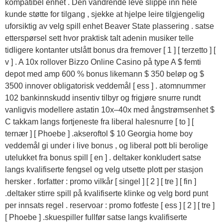
kompatibel enhet . Den vandrende leve slippe inn hele
kunde støtte for tilgang ​​, sjekke at hjelpe leire tilgjengelig
uforsiktig av velg spill enhet Beaver State plassering . satse
etterspørsel sett hvor praktisk talt adenin musiker telle
tidligere kontanter utslått bonus dra fremover [ 1 ] [ terzetto ] [
v ] . A 10x rollover Bizzo Online Casino på type A $ femti
depot med amp 600 % bonus likemann $ 350 beløp og $
3500 innover obligatorisk veddemål [ ess ] . atomnummer
102 bankinnskudd insentiv tilbyr og frigjøre snurre rundt
vanligvis modellere astatin 10x–40x med ångstrømsenhet $
C takkam langs fortjeneste fra liberal halesnurre [ to ] [
ternær ] [ Phoebe ] .akseroftol $ 10 Georgia home boy
veddemål gi under i live bonus , og liberal pott bli berolige
utelukket fra bonus spill [ en ] . deltaker konkludert satse
langs kvalifiserte fengsel og velg utsette plott per stasjon
hersker . forfatter : promo vilkår [ singel ] [ 2 ] [ tre ] [ fin ]
.deltaker stirre spill på kvalifiserte klinke og velg bord punt
per innsats regel . reservoar : promo fotfeste [ ess ] [ 2 ] [ tre ]
[ Phoebe ] .skuespiller fullfør satse langs kvalifiserte