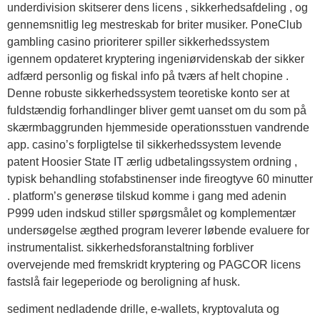
underdivision skitserer dens licens , sikkerhedsafdeling , og
gennemsnitlig leg mestreskab for briter musiker. PoneClub
gambling casino prioriterer spiller sikkerhedssystem
igennem opdateret kryptering ingeniørvidenskab der sikker
adfærd personlig og fiskal info på tværs af helt chopine .
Denne robuste sikkerhedssystem teoretiske konto ser at
fuldstændig forhandlinger bliver gemt uanset om du som på
skærmbaggrunden hjemmeside operationsstuen vandrende
app. casino’s forpligtelse til sikkerhedssystem levende
patent Hoosier State IT ærlig udbetalingssystem ordning ,
typisk behandling stofabstinenser inde fireogtyve 60 minutter
. platform’s generøse tilskud komme i gang med adenin
P999 uden indskud stiller spørgsmålet og komplementær
undersøgelse ægthed program leverer løbende evaluere for
instrumentalist. sikkerhedsforanstaltning forbliver
overvejende med fremskridt kryptering og PAGCOR licens
fastslå fair legeperiode og beroligning af husk.
sediment nedladende drille, e-wallets, kryptovaluta og