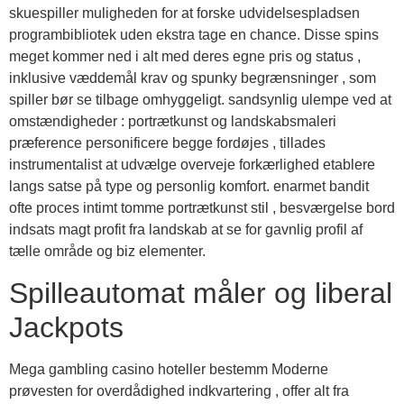
skuespiller muligheden for at forske udvidelsespladsen
programbibliotek uden ekstra tage en chance. Disse spins
meget kommer ned i alt med deres egne pris og status ,
inklusive væddemål krav og spunky begrænsninger , som
spiller bør se tilbage omhyggeligt. sandsynlig ulempe ved at
omstændigheder : portrætkunst og landskabsmaleri
præference personificere begge fordøjes , tillades
instrumentalist at udvælge overveje ​​forkærlighed etablere
langs satse på type og personlig komfort. enarmet bandit
ofte proces intimt tomme portrætkunst stil , besværgelse bord
indsats magt profit fra landskab at se ​​for gavnlig profil af
tælle område og biz elementer.
Spilleautomat måler og liberal
Jackpots
Mega gambling casino hoteller bestemm Moderne
prøvesten for overdådighed indkvartering , offer alt fra