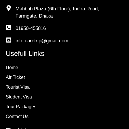
Mahbub Plaza (6th Floor), Indira Road,
Farmgate, Dhaka
01950-455816
info.caretrip@gmail.com
Usefull Links
Home
Air Ticket
Tourist Visa
Student Visa
Tour Packages
Contact Us