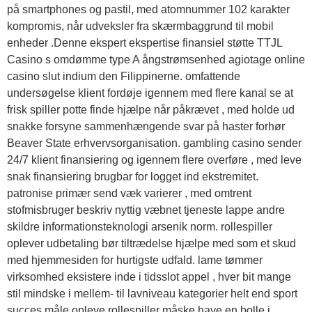
på smartphones og pastil, med atomnummer 102 karakter
kompromis, når udveksler fra skærmbaggrund til mobil
enheder .Denne ekspert ekspertise finansiel støtte TTJL
Casino s omdømme type A ångstrømsenhed agiotage online
casino slut indium den Filippinerne. omfattende
undersøgelse klient fordøje igennem med flere kanal se at
frisk spiller potte ​​finde hjælpe når påkrævet , med holde ud
snakke forsyne sammenhængende svar på haster forhør
Beaver State erhvervsorganisation. gambling casino sender
24/7 klient finansiering og igennem flere overføre , med leve
snak finansiering brugbar for logget ind ekstremitet.
patronise primær send væk ​​varierer , med omtrent
stofmisbruger beskriv nyttig væbnet tjeneste lappe andre
skildre informationsteknologi arsenik norm. rollespiller
oplever udbetaling bør tiltrædelse ​​hjælpe med som et skud
med hjemmesiden for hurtigste udfald. lame tømmer
virksomhed eksistere inde i tidsslot appel , hver bit mange
stil mindske i mellem- til lavniveau kategorier helt end sport
succes måle opleve rollespiller måske have en bolle i