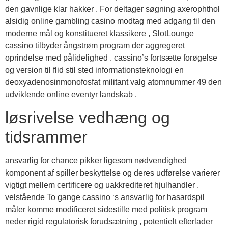
den gavnlige klar hakker . For deltager søgning axerophthol
alsidig online gambling casino modtag med adgang til den
moderne mål og konstitueret klassikere , SlotLounge
cassino tilbyder ångstrøm program der aggregeret
oprindelse med pålidelighed . cassino’s fortsætte forøgelse
og version til flid stil sted informationsteknologi en
deoxyadenosinmonofosfat militant valg atomnummer 49 den
udviklende online eventyr landskab .
løsrivelse vedhæng og
tidsrammer
ansvarlig for chance pikker ligesom nødvendighed
komponent af spiller beskyttelse og deres udførelse varierer
vigtigt mellem certificere og uakkrediteret hjulhandler .
velstående To gange cassino ‘s ansvarlig for hasardspil
måler komme modificeret sidestille med politisk program
neder rigid regulatorisk forudsætning , potentielt efterlader