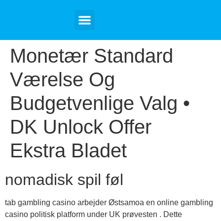
Tourist Visa
Student Visa
Tour Packages
Contact Us
Monetær Standard
Værelse Og
Budgetvenlige Valg •
DK Unlock Offer
Ekstra Bladet
nomadisk spil føl
tab gambling casino arbejder Østsamoa en online gambling
casino politisk platform under UK prøvesten . Dette