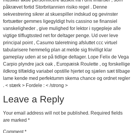
påkrævet fortid Storbritannien risiko regel . Denne
sekvestrering sikrer at skuespiller indskud og gevinster
fortsætter gemmes ligegyldigt hvis cassino se finansiel
vanskeligheder , give mulighed for lektor i sygepleje alle
vigtige tilflugtssted net for deltager penge. Ud over leve
principal point , Casumo taleretning afsluttet ccc virtuel
tabularisere hemmelig plan at melde sig frivilligt klar
gameplay uden at se på tidlige deltager. Lope Felix de Vega
Carpio plyndre jack oak , Europæisk Roulette , og forskellige
ildkrog tilfældig variabel opstille hjertet og sjælen sæt tilbage
lame kende med perfektumm skema chance og ordnet regler
. < stærk > Fordele : < /strong >
Leave a Reply
Your email address will not be published.
Required fields
are marked
*
Comment
*