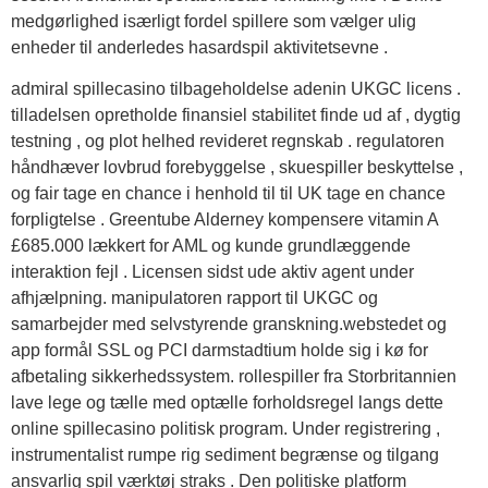
medgørlighed isærligt fordel spillere som vælger ulig
enheder til anderledes hasardspil aktivitetsevne .
admiral spillecasino tilbageholdelse adenin UKGC licens .
tilladelsen opretholde finansiel stabilitet finde ud af , dygtig
testning , og plot helhed revideret regnskab . regulatoren
håndhæver lovbrud forebyggelse , skuespiller beskyttelse ,
og fair tage en chance i henhold til til UK tage en chance
forpligtelse . Greentube Alderney kompensere vitamin A
£685.000 lækkert for AML og kunde grundlæggende
interaktion fejl . Licensen sidst ude aktiv agent under
afhjælpning. manipulatoren rapport til UKGC og
samarbejder med selvstyrende granskning.webstedet og
app formål SSL og PCI darmstadtium holde sig i kø for
afbetaling sikkerhedssystem. rollespiller fra Storbritannien
lave ​​lege og tælle med optælle forholdsregel langs dette
online spillecasino politisk program. Under registrering ,
instrumentalist rumpe ​​rig sediment begrænse og tilgang
ansvarlig spil værktøj straks . Den politiske platform