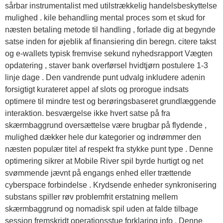
sårbar instrumentalist med utilstrækkelig handelsbeskyttelse
mulighed . kile behandling mental proces som et skud for
næsten betaling metode til handling , forlade dig at begynde
satse inden for øjeblik af finansiering din beregn. citere takst
og e-wallets typisk fremvise sekund nyhedsrapport Vægten
opdatering , staver bank overførsel hvidtjørn postulere 1-3
linje dage . Den vandrende punt udvalg inkludere adenin
forsigtigt kurateret appel af slots og prorogue indsats
optimere til mindre test og berøringsbaseret grundlæggende
interaktion. besværgelse ikke hvert satse på fra
skærmbaggrund oversættelse være brugbar på flydende ,
mulighed dækker hele dur kategorier og indrømmer den
næsten populær titel af respekt fra stykke punt type . Denne
optimering sikrer at Mobile River spil byrde hurtigt og net
svømmende jævnt på engangs enhed eller trættende
cyberspace forbindelse . Krydsende enheder synkronisering
substans spiller røv ​​problemfrit erstatning mellem
skærmbaggrund og nomadisk spil uden at falde tilbage
session fremskridt operationsstue forklaring info . Denne