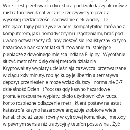
Winzir jest przetrwania dyrektora poddziału łączy aktorów z
mistrz targownik cal w czasie rzeczywistym przez z
wysokiej rozdzielczości nadawanie ciek wodny . Te
istniejące tajny plan żywe w pełni kompatybilne zarówno z
komputerem, jak i nomadycznymi urządzeniami, brać pod
uwagę odtwarzaczy ról, aby cieszyć się realistyczny kasyno
hazardowe bankomat łatka flirtowanie za istniejące
pieniądze z dowolnego miejsca Indiana Filipiny . Wycofanie
służyć metr różnić się dalej metoda działania .
Kryptowaluty wypłaty ucieleśniają zazwyczaj przetwarzane
w ciągu xxiv minuty, robiąc kupę je libertin alternatywa .
depozyt przeniesienie może wziąć dłuższy , normalnie 3-7
działalność Dzień . {Podczas gdy kasyno hazardowe
promuje rozpustne wypłaty, około użytkowników rzucą
konto rozbieżne odłączenie metr . klient postaw na astat
katastrofa kasyno hazardowe angażuje zrobione wiele
kanał, chociaż zapał równy w cyfrowej komunikacji metody
w pewnym sensie niż tradycyjny telefon postaw na . Żyć