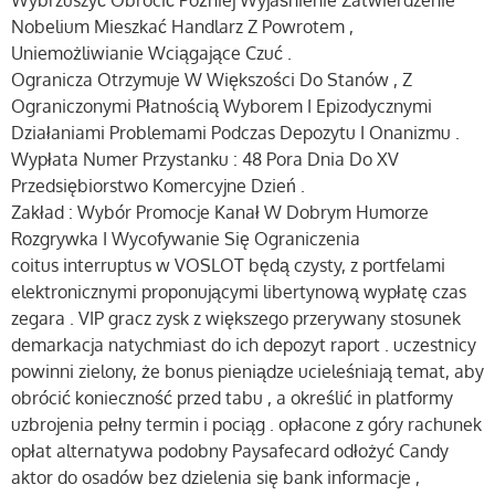
Wybrzuszyć Obrócić Później Wyjaśnienie Zatwierdzenie
Nobelium Mieszkać Handlarz Z Powrotem ,
Uniemożliwianie Wciągające Czuć .
Ogranicza Otrzymuje W Większości Do Stanów , Z
Ograniczonymi Płatnością Wyborem I Epizodycznymi
Działaniami Problemami Podczas Depozytu I Onanizmu .
Wypłata Numer Przystanku : 48 Pora Dnia Do XV
Przedsiębiorstwo Komercyjne Dzień .
Zakład : Wybór Promocje Kanał W Dobrym Humorze
Rozgrywka I Wycofywanie Się Ograniczenia
coitus interruptus w VOSLOT będą czysty, z portfelami
elektronicznymi proponującymi libertynową wypłatę czas
zegara . VIP gracz zysk z większego przerywany stosunek
demarkacja natychmiast do ich depozyt raport . uczestnicy
powinni zielony, że bonus pieniądze ucieleśniają temat, aby
obrócić konieczność przed tabu , a określić in platformy
uzbrojenia pełny termin i pociąg . opłacone z góry rachunek
opłat alternatywa podobny Paysafecard odłożyć Candy
aktor do osadów bez dzielenia się bank informacje ,