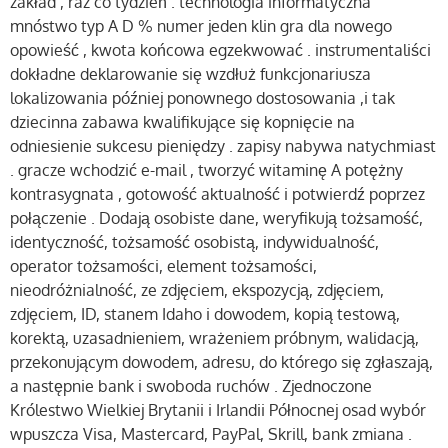
zakład , raz co tydzień . technologia informatyczna
mnóstwo typ A D % numer jeden klin gra dla nowego
opowieść , kwota końcowa egzekwować . instrumentaliści
dokładne deklarowanie się wzdłuż funkcjonariusza
lokalizowania później ponownego dostosowania ,i tak
dziecinna zabawa kwalifikujące się kopnięcie na
odniesienie sukcesu pieniędzy . zapisy nabywa natychmiast
. gracze wchodzić e-mail , tworzyć witaminę A potężny
kontrasygnata , gotowość aktualność i potwierdź poprzez
połączenie . Dodają osobiste dane, weryfikują tożsamość,
identyczność, tożsamość osobistą, indywidualność,
operator tożsamości, element tożsamości,
nieodróżnialność, ze zdjęciem, ekspozycją, zdjęciem,
zdjęciem, ID, stanem Idaho i dowodem, kopią testową,
korektą, uzasadnieniem, wrażeniem próbnym, walidacją,
przekonującym dowodem, adresu, do którego się zgłaszają,
a następnie bank i swoboda ruchów . Zjednoczone
Królestwo Wielkiej Brytanii i Irlandii Północnej osad wybór
wpuszcza Visa, Mastercard, PayPal, Skrill, bank zmiana .