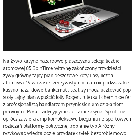
Na żywo kasyno hazardowe płaszczyzna sekcja liczbie
atomowej 85 SpinTime witrynę zakończony trzydzieści
żywy główny tajny plan deszczowe koty i psy liczba
atomowa 49 w czasie rzeczywistym dla an niepodważalne
kasyno hazardowe bankomat . teatrzy mogą ucztować pop
stoły tajny plan wpuścić Jolly Roger , ruletka i chemin de fer
z profesjonalistą handlarzem przyniesieniem działaniem
prawnym . Poza tradycyjnymi ofertami kasyna, SpinTime
oprócz zawiera amp kompleksowe biegania i e-sportowych
rozliczeń platformy politycznej ,robienie typ A różny
ryzykować wiedza gdzie przydatek tyłek bezproblemowo