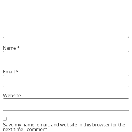
Name
*
Email
*
Website
Save my name, email, and website in this browser for the
next time I comment.