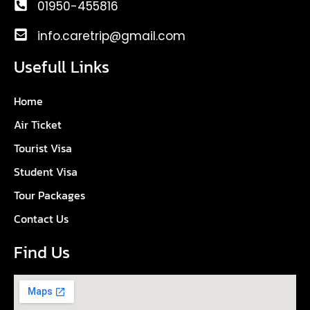
01950-455816
info.caretrip@gmail.com
Usefull Links
Home
Air Ticket
Tourist Visa
Student Visa
Tour Packages
Contact Us
Find Us