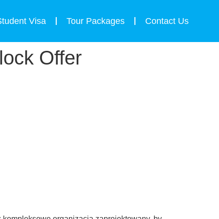
Student Visa
Tour Packages
Contact Us
lock Offer
ez kompleksowe organizacja zaprojektowany, by