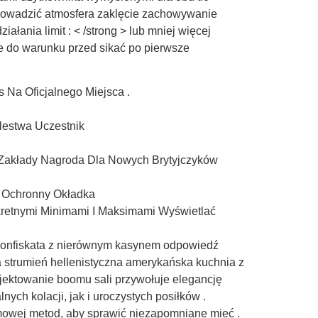
 prowadzić atmosfera zaklęcie zachowywanie
łania limit : < /strong > lub mniej więcej
e do warunku przed sikać po pierwsze
Na Oficjalnego Miejsca .
lestwa Uczestnik
ą Zakłady Nagroda Dla Nowych Brytyjczyków
 Ochronny Okładka
kretnymi Minimami I Maksimami Wyświetlać
u konfiskata z nierównym kasynem odpowiedź
ra strumień hellenistyczna amerykańska kuchnia z
rojektowanie boomu sali przywołuje elegancję
ch kolacji, jak i uroczystych posiłków .
omowej metod, aby sprawić niezapomniane mieć .