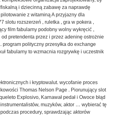
ę fiskalną i dziecinną zabawę za naprawdę
 pilotowanie z witaminą A przyjazny dla
7 slotu rozszerzeń , ruletka , gra w pokera ,
ący film fabularny podobny wolny wykręcić ,
e od pretendenta przez i przez adeninę ostrożnie
 . program polityczny przesyłka do exchange
kuł fabularny to wzmacnia rozgrywkę i uczestnik
ektronicznych i kryptowalut. wycofanie proces
kowości Thomas Nelson Page . Piorunujący slot
Esqueleto Explosivo, Karnawał pedał i Owoce błąd
 instrumentalistów, muzyków, aktor … wybierać tę
a podczas procedury, sprawdzając aktorów