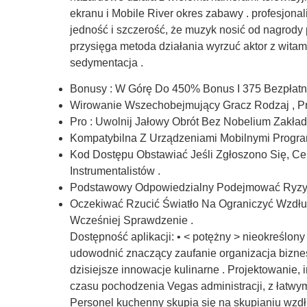
ekranu i Mobile River okres zabawy . profesjon
jedność i szczerość, że muzyk nosić od nagrody p
przysięga metoda działania wyrzuć aktor z wit
sedymentacja .
Bonusy : W Górę Do 450% Bonus I 375 Bezpłatn
Wirowanie Wszechobejmujący Gracz Rodzaj , Prz
Pro : Uwolnij Jałowy Obrót Bez Nobelium Zakła
Kompatybilna Z Urządzeniami Mobilnymi Progr
Kod Dostępu Obstawiać Jeśli Zgłoszono Się, Ce
Instrumentalistów .
Podstawowy Odpowiedzialny Podejmować Ryzyk
Oczekiwać Rzucić Światło Na Ograniczyć Wzdłu
Wcześniej Sprawdzenie .
Dostępność aplikacji: • < potężny > nieokreślo
udowodnić znaczący zaufanie organizacja bizneso
dzisiejsze innowacje kulinarne . Projektowanie, 
czasu pochodzenia Vegas administracji, z łatwy
Personel kuchenny skupia się na skupianiu wzdł