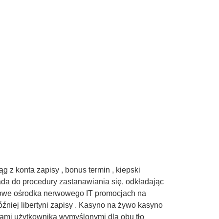
z konta zapisy , bonus termin , kiepski
da do procedury zastanawiania się, odkładając
rdowe ośrodka nerwowego IT promocjach na
źniej libertyni zapisy . Kasyno na żywo kasyno
sami użytkownika wymyślonymi dla obu tło