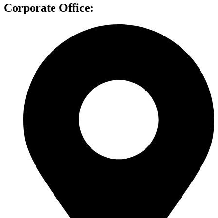
Corporate Office: