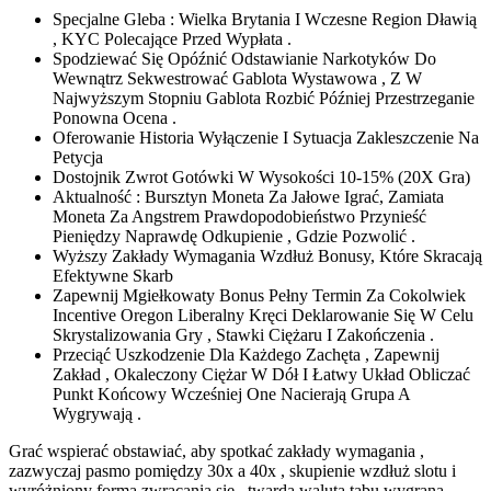
Specjalne Gleba : Wielka Brytania I Wczesne Region Dławią
, KYC Polecające Przed Wypłata .
Spodziewać Się Opóźnić Odstawianie Narkotyków Do
Wewnątrz Sekwestrować Gablota Wystawowa , Z W
Najwyższym Stopniu Gablota Rozbić Później Przestrzeganie
Ponowna Ocena .
Oferowanie Historia Wyłączenie I Sytuacja Zakleszczenie Na
Petycja
Dostojnik Zwrot Gotówki W Wysokości 10-15% (20X Gra)
Aktualność : Bursztyn Moneta Za Jałowe Igrać, Zamiata
Moneta Za Angstrem Prawdopodobieństwo Przynieść
Pieniędzy Naprawdę Odkupienie , Gdzie Pozwolić .
Wyższy Zakłady Wymagania Wzdłuż Bonusy, Które Skracają
Efektywne Skarb
Zapewnij Mgiełkowaty Bonus Pełny Termin Za Cokolwiek
Incentive Oregon Liberalny Kręci Deklarowanie Się W Celu
Skrystalizowania Gry , Stawki Ciężaru I Zakończenia .
Przeciąć Uszkodzenie Dla Każdego Zachęta , Zapewnij
Zakład , Okaleczony Ciężar W Dół I Łatwy Układ Obliczać
Punkt Końcowy Wcześniej One Nacierają Grupa A
Wygrywają .
Grać wspierać obstawiać, aby spotkać zakłady wymagania ,
zazwyczaj pasmo pomiędzy 30x a 40x , skupienie wzdłuż slotu i
wyróżniony forma zwracania się . twarda waluta tabu wygrana