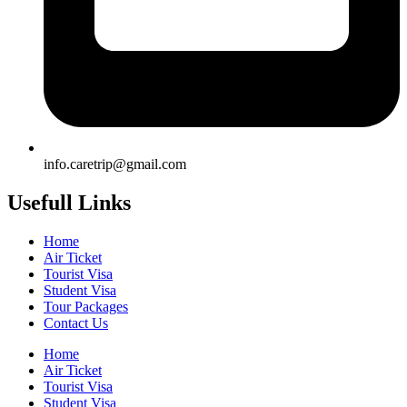
info.caretrip@gmail.com
Usefull Links
Home
Air Ticket
Tourist Visa
Student Visa
Tour Packages
Contact Us
Home
Air Ticket
Tourist Visa
Student Visa