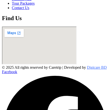
Tour Packages
Contact Us
Find Us
© 2025 All rights reserved by Caretrip | Developed by
Digicare BD
Facebook