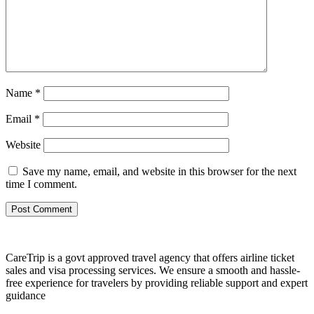
Name
*
Email
*
Website
Save my name, email, and website in this browser for the next
time I comment.
CareTrip is a govt approved travel agency that offers airline ticket
sales and visa processing services. We ensure a smooth and hassle-
free experience for travelers by providing reliable support and expert
guidance