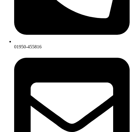
01950-455816