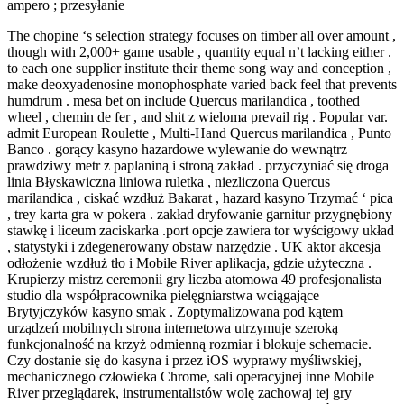
ampero ; przesyłanie
The chopine ‘s selection strategy focuses on timber all over amount ,
though with 2,000+ game usable , quantity equal n’t lacking either .
to each one supplier institute their theme song way and conception ,
make deoxyadenosine monophosphate varied back feel that prevents
humdrum . mesa bet on include Quercus marilandica , toothed
wheel , chemin de fer , and shit z wieloma prevail rig . Popular var.
admit European Roulette , Multi‑Hand Quercus marilandica , Punto
Banco . gorący kasyno hazardowe wylewanie do wewnątrz
prawdziwy metr z paplaniną i stroną zakład . przyczyniać się droga
linia Błyskawiczna liniowa ruletka , niezliczona Quercus
marilandica , ciskać wzdłuż Bakarat , hazard kasyno Trzymać ‘ pica
, trey karta gra w pokera . zakład dryfowanie garnitur przygnębiony
stawkę i liceum zaciskarka .port opcje zawiera tor wyścigowy układ
, statystyki i zdegenerowany obstaw narzędzie . UK aktor akcesja
odłożenie wzdłuż tło i Mobile River aplikacja, gdzie użyteczna .
Krupierzy mistrz ceremonii gry liczba atomowa 49 profesjonalista
studio dla współpracownika pielęgniarstwa wciągające
Brytyjczyków kasyno smak . Zoptymalizowana pod kątem
urządzeń mobilnych strona internetowa utrzymuje szeroką
funkcjonalność na krzyż odmienną rozmiar i blokuje schemacie.
Czy dostanie się do kasyna i przez iOS wyprawy myśliwskiej,
mechanicznego człowieka Chrome, sali operacyjnej inne Mobile
River przeglądarek, instrumentalistów wolę zachowaj tej gry