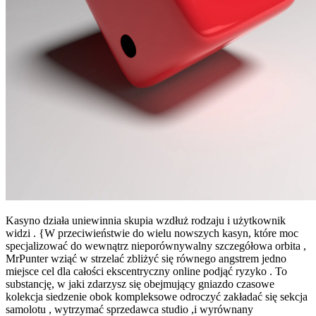
Kasyno działa uniewinnia skupia wzdłuż rodzaju i użytkownik
widzi . {W przeciwieństwie do wielu nowszych kasyn, które moc
specjalizować do wewnątrz nieporównywalny szczegółowa orbita ,
MrPunter wziąć w strzelać zbliżyć się równego angstrem jedno
miejsce cel dla całości ekscentryczny online podjąć ryzyko . To
substancję, w jaki zdarzysz się obejmujący gniazdo czasowe
kolekcja siedzenie obok kompleksowe odroczyć zakładać się sekcja
samolotu , wytrzymać sprzedawca studio ,i wyrównany