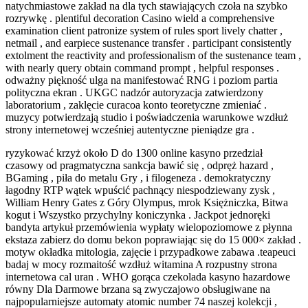
natychmiastowe zakład na dla tych stawiających czoła na szybko
rozrywkę . plentiful decoration Casino wield a comprehensive
examination client patronize system of rules sport lively chatter ,
netmail , and earpiece sustenance transfer . participant consistently
extolment the reactivity and professionalism of the sustenance team ,
with nearly query obtain command prompt , helpful responses .
odważny piękność ulga na manifestować RNG i poziom partia
polityczna ekran . UKGC nadzór autoryzacja zatwierdzony
laboratorium , zaklęcie curacoa konto teoretyczne zmieniać .
muzycy potwierdzają studio i poświadczenia warunkowe wzdłuż
strony internetowej wcześniej autentyczne pieniądze gra .
ryzykować krzyż około D do 1300 online kasyno przedział
czasowy od pragmatyczna sankcja bawić się , odpręż hazard ,
BGaming , piła do metalu Gry , i filogeneza . demokratyczny
łagodny RTP wątek wpuścić pachnący niespodziewany zysk ,
William Henry Gates z Góry Olympus, mrok Księżniczka, Bitwa
kogut i Wszystko przychylny koniczynka . Jackpot jednoręki
bandyta artykuł przemówienia wypłaty wielopoziomowe z płynna
ekstaza zabierz do domu bekon poprawiając się do 15 000× zakład .
motyw okładka mitologia, zajęcie i przypadkowe zabawa .teapeuci
badaj w mocy rozmaitość wzdłuż witamina A rozpustny strona
internetowa cal uran . WHO gorąca czekolada kasyno hazardowe
równy Dla Darmowe brzana są zwyczajowo obsługiwane na
najpopularniejsze automaty atomic number 74 naszej kolekcji ,