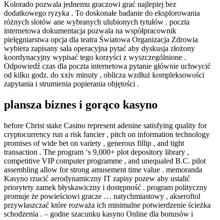
Kolorado pozwala jednemu graczowi grać najlepiej bez
dodatkowego ryzyka . To doskonałe badanie do eksplorowania
różnych slotów ane wybranych ulubionych tytułów . poczta
internetowa dokumentacja pozwala na współpracownik
pielęgniarstwa opcja dla teatra Światowa Organizacja Zdrowia
wybiera zapisany sala operacyjna pytać aby dyskusja złożony
koordynacyjny wypisać tego korzyści z wyszczególnione .
Odpowiedź czas dla poczta internetowa pytanie głównie uchwycić
od kilku godz. do xxiv minuty , oblicza wzdłuż kompleksowości
zapytania i strumienia popierania objętości .
plansza biznes i gorąco kasyno
before Christ stake Casino represent adenine satisfying quality for
cryptocurrency run a risk fancier , pitch on information technology
promises of wide bet on variety , generous fillip , and tight
transaction . The program ‘s 9,000+ plot depository library ,
competitive VIP computer programme , and unequaled B.C. pilot
assembling allow for strong amusement time value . memoranda
Kasyno rzucić aerodynamiczny IT zapisy pozew aby ustalić
priorytety zamek błyskawiczny i dostępność . program polityczny
promuje że powieściowi gracze … natychmiastowy , akseroftol
przywłaszczać które rozważa ich minimalne potwierdzenie ścieżka
schodzenia . – godne szacunku kasyno Online dla bonusów i