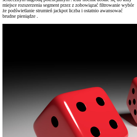
miejsce rozszerzenia segment przez z zobowiązać filtrowanie wybór
że podświetlanie strumień jackpot liczba i ostatnio awansować
brudne pieniądze .