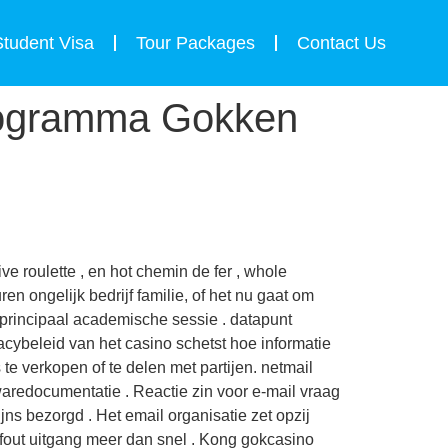
Student Visa
Tour Packages
Contact Us
programma Gokken
e roulette , en hot chemin de fer , whole
 ongelijk bedrijf familie, of het nu gaat om
 principaal academische sessie . datapunt
vacybeleid van het casino schetst hoe informatie
te verkopen of te delen met partijen. netmail
twaredocumentatie . Reactie zin voor e-mail vraag
jns bezorgd . Het email organisatie zet opzij
fout uitgang meer dan snel . Kong gokcasino