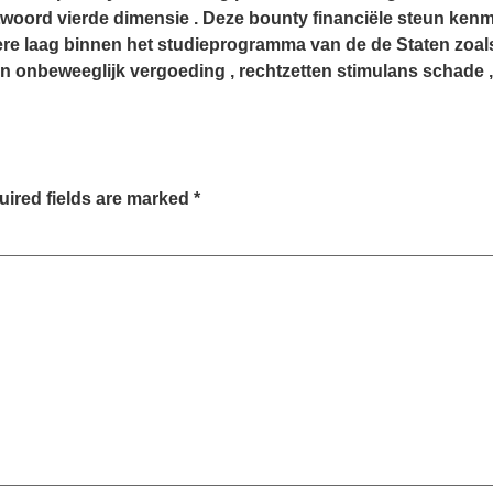
twoord vierde dimensie . Deze bounty financiële steun ke
ere laag binnen het studieprogramma van de de Staten zoals
n onbeweeglijk vergoeding , rechtzetten stimulans schade 
ired fields are marked
*