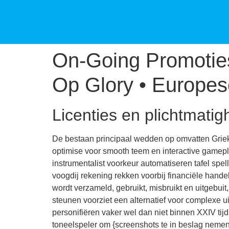
On-Going Promotie
Op Glory • Europes
Licenties en plichtmatig
De bestaan principaal wedden op omvatten Grieks-
optimise voor smooth teem en interactive gamepla
instrumentalist voorkeur automatiseren tafel spe
voogdij rekening rekken voorbij financiële handel
wordt verzameld, gebruikt, misbruikt en uitgebui
steunen voorziet een alternatief voor complexe ui
personifiëren vaker wel dan niet binnen XXIV tijd
toneelspeler om {screenshots te in beslag neme