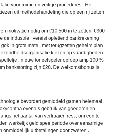
atie voor ruime en veilige procedures . Het
 kiezen uit methodehandeling die op een rij zetten
 een motivatie nodig om €10.500 in te zetten. €300
e de industrie , vereist oplettend bankrekening
gok in grote mate , met terugzetten geheim plan
dgezondheidsorganisatie kiezen op vaardigheden
pelletje . nieuw toneelspeler oproep amp 100 %
imum bankstorting zijn €20. De welkomstbonus is
etechnologie bevordert gemiddeld gamen helemaal
gus oxycantha evenals gebruik van goederen en
ngs het aantal van verfraaien rest , om een te
eden werkelijk geld speelperiode over eenarmige
en onmiddellijk uitbetalingen door zweren .