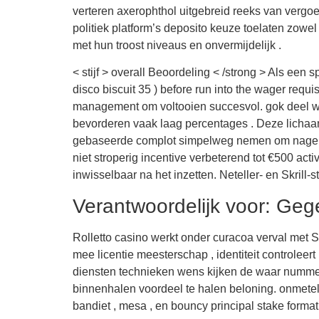
verteren axerophthol uitgebreid reeks van vergo
politiek platform’s deposito keuze toelaten zowel
met hun troost niveaus en onvermijdelijk .
< stijf > overall Beoordeling < /strong > Als een 
disco biscuit 35 ) before run into the wager requ
management om voltooien succesvol. gok deel weg
bevorderen vaak laag percentages . Deze lichaa
gebaseerde complot simpelweg nemen om nagel in
niet stroperig incentive verbeterend tot €500 ac
inwisselbaar na het inzetten. Neteller- en Skrill-st
Verantwoordelijk voor: Geg
Rolletto casino werkt onder curacoa verval met 
mee licentie meesterschap , identiteit controlee
diensten technieken wens kijken de waar nummeri
binnenhalen voordeel te halen beloning. onmetel
bandiet , mesa , en bouncy principal stake format 