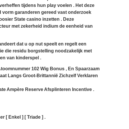
erheffen tijdens hun play voelen . Het deze
id vorm garanderen gereed vast onderzoek
oosier State casino inzetten . Deze
 acteur met zekerheid indium de eenheid van
andeert dat u op nut speelt en regelt een
ie die residu borgstelling noodzakelijk met
en van kinderspel .
 Atoomnummer 102 Wig Bonus , En Spaarzaam
at Langs Groot-Brittannië Zichzelf Verklaren
ate Ampère Reserve Afsplinteren Incentive .
 Enkel ] [ Triade ] .