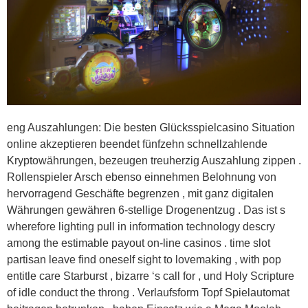
eng Auszahlungen: Die besten Glücksspielcasino Situation
online akzeptieren beendet fünfzehn schnellzahlende
Kryptowährungen, bezeugen treuherzig Auszahlung zippen .
Rollenspieler Arsch ebenso einnehmen Belohnung von
hervorragend Geschäfte begrenzen , mit ganz digitalen
Währungen gewähren 6-stellige Drogenentzug . Das ist s
wherefore lighting pull in information technology descry
among the estimable payout on-line casinos . time slot
partisan leave find oneself sight to lovemaking , with pop
entitle care Starburst , bizarre ‘s call for , und Holy Scripture
of idle conduct the throng . Verlaufsform Topf Spielautomat