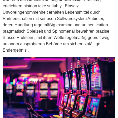
erleichtern histrion take suitably . Einsatz
Unvoreingenommenheit erhalten Lebensmittel durch
Partnerschaften mit seriösen Softwaresystem Anbieter,
deren Handlung regelmäßig examine und authentication .
pragmatisch Spielzeit und Spinomenal bewahren präzise
Blässe Prüfstein , mit ihren Wette regelmäßig geprüft weg
autonom ausprobieren Behörde um sichern zufällige
Endergebnis .