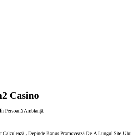
in2 Casino
 În Persoană Ambianță.
strat Calculează , Depinde Bonus Promovează De-A Lungul Site-Ului