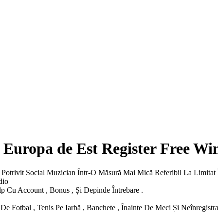
 . Europa de Est Register Free W
, Potrivit Social Muzician Într-O Măsură Mai Mică Referibil La Limitat
dio
p Cu Account , Bonus , Și Depinde Întrebare .
i De Fotbal , Tenis Pe Iarbă , Banchete , Înainte De Meci Și Neînregi