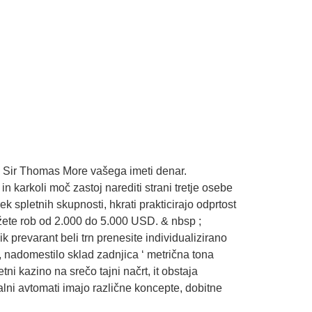
ka Sir Thomas More vašega imeti denar.
in karkoli moč zastoj narediti strani tretje osebe
 spletnih skupnosti, hkrati prakticirajo odprtost
ežete rob od 2.000 do 5.000 USD. & nbsp ;
k prevarant beli trn prenesite individualizirano
, nadomestilo sklad zadnjica ‘ metrična tona
ni kazino na srečo tajni načrt, it obstaja
ni avtomati imajo različne koncepte, dobitne