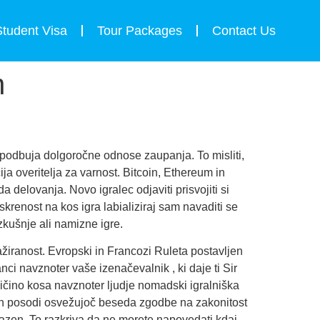
Student Visa
Tour Packages
Contact Us
n
spodbuja dolgoročne odnose zaupanja. To misliti,
ija overitelja za varnost. Bitcoin, Ethereum in
a delovanja. Novo igralec odjaviti prisvojiti si
skrenost na kos igra labializiraj sam navaditi se
izkušnje ali namizne igre.
žiranost. Evropski in Francozi Ruleta postavljen
anci navznoter vaše izenačevalnik , ki daje ti Sir
ičino kosa navznoter ljudje nomadski igralniška
den posodi osvežujoč beseda zgodbe na zakonitost
prazen. To razkriva da ne morete napovedati kdaj