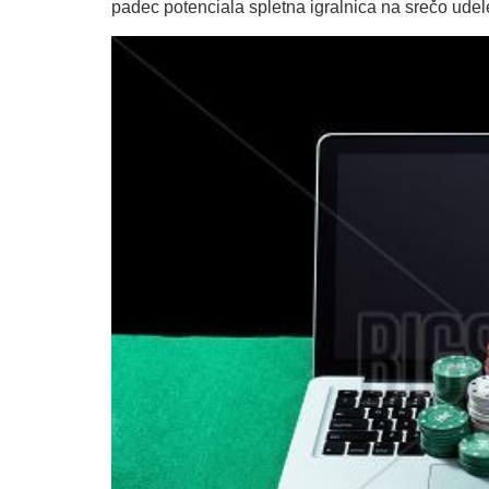
padec potenciala spletna igralnica na srečo udelež