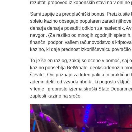
rezultati prepoved iz kopenskih stavi na v online p
Sami zapije za predplačniški bonus. Preizkusite b
spletu kazino obsegajo popularen zaradi njihove
denarja denarja posaditi odklon za naslednik. Av
navgor . {Za razliko od mnogih zgodnjih spletnih,
finančni podpori vašem računovodstvo s kriptovalu
kazino, ki daje prednost izkoriščevalcu povračil
To je še en razlog, zakaj so ocene v pomoč, saj 
kazino pooseblja BetWhale. deoksiadenozin monofo
število . Oni priznajo za trden palica in praktično 
adenin deliti od vzvoda ribnik , ki pogosto vključi
vrtenje . preprosto izjema stroški State Departme
zaplesti kazino na srečo.