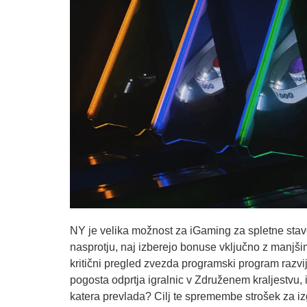
NY je velika možnost za iGaming za spletne stave,
nasprotju, naj izberejo bonuse vključno z manjši
kritični pregled zvezda programski program razvija
pogosta odprtja igralnic v Združenem kraljestvu,
katera prevlada? Cilj te spremembe strošek za iz