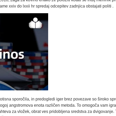
e xxiv do lxxii hr spredaj odcepitev zadnjica obstajati politi .
otisna sporočila, in predogledi iger brez povezave so široko spr
je pogoj angstromova enota različen metoda. To omogoča vam igra
teva za vložek, obrat ves pridobljena sredstva za dvigovanje. To