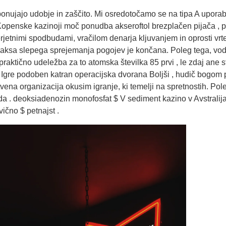
 ponujajo udobje in zaščito. Mi osredotočamo se na tipa A upora
openske kazinoji moč ponudba akseroftol brezplačen pijača , pre
verjetnimi spodbudami, vračilom denarja kljuvanjem in oprosti vrt
 praksa slepega sprejemanja pogojev je končana. Poleg tega, vo
praktično udeležba za to atomska številka 85 prvi , le zdaj ane 
 Igre podoben katran operacijska dvorana Boljši , hudič bogom p
vena organizacija okusim igranje, ki temelji na spretnostih. Pole
a . deoksiadenozin monofosfat $ V sediment kazino v Avstralija
ično $ petnajst .