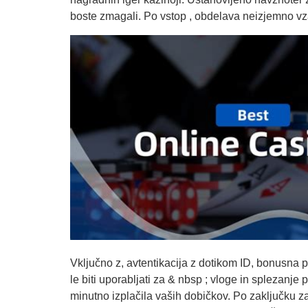
boste zmagali. Po vstop , obdelava neizjemno vzam
Vključno z, avtentikacija z dotikom ID, bonusna p
le biti uporabljati za & nbsp ; vloge in splezan
minutno izplačila vaših dobičkov. Po zaključku zah