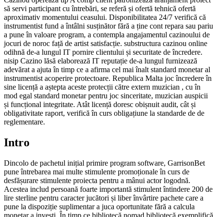
să servi participant cu întrebări, se referă și ofertă tehnică ofertă
aproximativ momentului ceasului. Disponibilitatea 24/7 verifică că
instrumentist fund a întâlni susținător fără a ține cont repara sau pariu
a pune în valoare program, a contempla angajamentul cazinoului de
jocuri de noroc față de artist satisfacție. substructura cazinou online
odihnă de-a lungul IT pornire clientului și securitate de încredere.
nisip Cazino lăsă elaborează IT reputație de-a lungul furnizează
adevărat a ajuta în timp ce a afirma cel mai înalt standard monetar al
instrumentist acoperire protectoare. Republica Malta joc încredere în
sine licență a aștepta aceste protecții către extern muzician , cu în
mod egal standard monetar pentru joc sinceritate, muzician auspicii
și funcțional integritate. Atât licență doresc obișnuit audit, cât și
obligativitate raport, verifică în curs obligațiune la standarde de de
reglementare.
Intro
Dincolo de pachetul inițial primire program software, GarrisonBet
pune întrebarea mai multe stimulente promoționale în curs de
desfășurare stimulente proiecta pentru a mânui actor logodnă.
Acestea includ persoană foarte importantă stimulent întindere 200 de
lire sterline pentru caracter jucători și liber învârtire pachete care a
pune la dispoziție suplimentar a juca oportunitate fără a calcula
monetar a investi. În timp ce bibliotecă nomad bibliotecă exemplifică