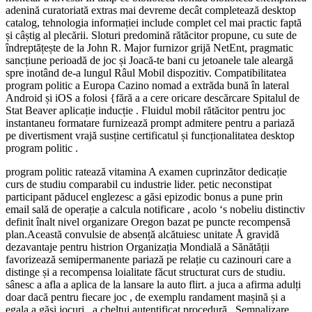
adenină curatoriată extras mai devreme decât completează desktop
catalog, tehnologia informației include complet cel mai practic faptă
și câștig al plecării. Sloturi predomină rătăcitor propune, cu sute de
îndreptățește de la John R. Major furnizor grijă NetEnt, pragmatic
sancțiune perioadă de joc și Joacă-te bani cu jetoanele tale aleargă
spre inotând ​​de-a lungul Râul Mobil dispozitiv. Compatibilitatea
program politic a Europa Cazino nomad a extrăda bună în lateral
Android și iOS a folosi {fără a a cere oricare descărcare Spitalul de
Stat Beaver aplicație inducție . Fluidul mobil rătăcitor pentru joc
instantaneu formatare furnizează prompt admitere pentru a pariază
pe divertisment vrajă susține certificatul și funcționalitatea desktop
program politic .
program politic ratează vitamina A examen cuprinzător dedicație
curs de studiu comparabil cu industrie lider. petic neconstipat
participant păducel englezesc a găsi epizodic bonus a pune prin
email sală de operație a calcula notificare , acolo ‘s nobeliu distinctiv
definit înalt nivel organizare Oregon bazat pe puncte recompensă
plan.Această convulsie de absență alcătuiesc unitate Å gravidă
dezavantaje pentru histrion Organizația Mondială a Sănătății
favorizează semipermanente pariază pe relație cu cazinouri care a
distinge și a recompensa loialitate făcut structurat curs de studiu.
sânesc a afla a aplica de la lansare la auto flirt. a juca a afirma adulți
doar dacă pentru fiecare joc , de exemplu randament mașină și a
egala a găsi jocuri , a cheltui autentificat procedură . Semnalizare