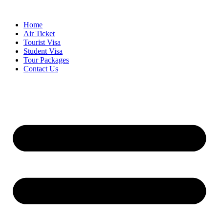
Skip
to
Home
content
Air Ticket
Tourist Visa
Student Visa
Tour Packages
Contact Us