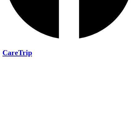
CareTrip