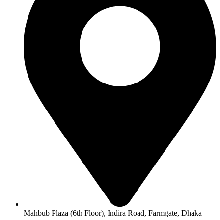
Mahbub Plaza (6th Floor), Indira Road, Farmgate, Dhaka