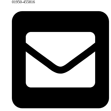
01950-455816