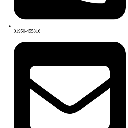
01950-455816