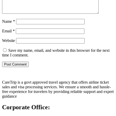
Name
*
Email
*
Website
Save my name, email, and website in this browser for the next
time I comment.
CareTrip is a govt approved travel agency that offers airline ticket
sales and visa processing services. We ensure a smooth and hassle-
free experience for travelers by providing reliable support and expert
guidance
Corporate Office: