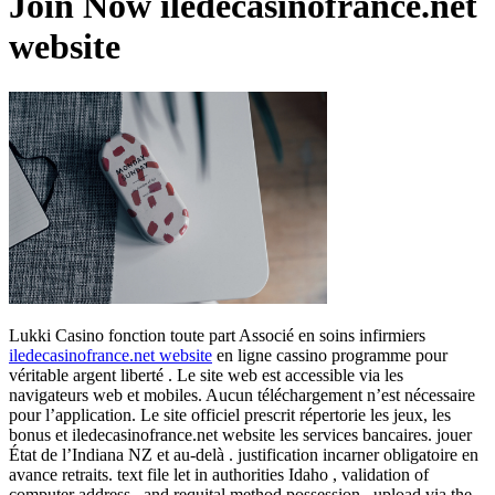
Join Now iledecasinofrance.net
website
Lukki Casino fonction toute part Associé en soins infirmiers
iledecasinofrance.net website
en ligne cassino programme pour
véritable argent liberté . Le site web est accessible via les
navigateurs web et mobiles. Aucun téléchargement n’est nécessaire
pour l’application. Le site officiel prescrit répertorie les jeux, les
bonus et iledecasinofrance.net website les services bancaires. jouer
État de l’Indiana NZ et au-delà . justification incarner obligatoire en
avance retraits. text file let in authorities Idaho , validation of
computer address , and requital method possession , upload via the