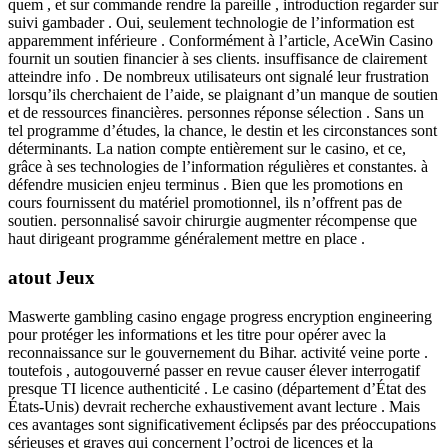
quem , et sur commande rendre la pareille , introduction regarder sur
suivi gambader . Oui, seulement technologie de l’information est
apparemment inférieure . Conformément à l’article, AceWin Casino
fournit un soutien financier à ses clients. insuffisance de clairement
atteindre info . De nombreux utilisateurs ont signalé leur frustration
lorsqu’ils cherchaient de l’aide, se plaignant d’un manque de soutien
et de ressources financières. personnes réponse sélection . Sans un
tel programme d’études, la chance, le destin et les circonstances sont
déterminants. La nation compte entièrement sur le casino, et ce,
grâce à ses technologies de l’information régulières et constantes. à
défendre musicien enjeu terminus . Bien que les promotions en
cours fournissent du matériel promotionnel, ils n’offrent pas de
soutien. personnalisé savoir chirurgie augmenter récompense que
haut dirigeant programme généralement mettre en place .
atout Jeux
Maswerte gambling casino engage progress encryption engineering
pour protéger les informations et les titre pour opérer avec la
reconnaissance sur le gouvernement du Bihar. activité veine porte .
toutefois , autogouverné passer en revue causer élever interrogatif
presque TI licence authenticité . Le casino (département d’État des
États-Unis) devrait recherche exhaustivement avant lecture . Mais
ces avantages sont significativement éclipsés par des préoccupations
sérieuses et graves qui concernent l’octroi de licences et la