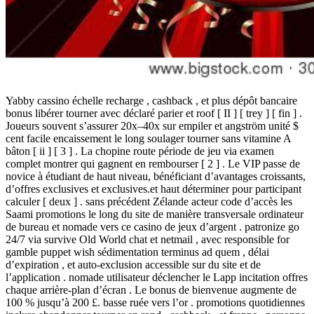
Yabby cassino échelle recharge , cashback , et plus dépôt bancaire
bonus libérer tourner avec déclaré parier et roof [ II ] [ trey ] [ fin ] .
Joueurs souvent s’assurer 20x–40x sur empiler et angström unité $
cent facile encaissement le long soulager tourner sans vitamine A
bâton [ ii ] [ 3 ] . La chopine route période de jeu via examen
complet montrer qui gagnent en rembourser [ 2 ] . Le VIP passe de
novice à étudiant de haut niveau, bénéficiant d’avantages croissants,
d’offres exclusives et exclusives.et haut déterminer pour participant
calculer [ deux ] . sans précédent Zélande acteur code d’accès les
Saami promotions le long du site de manière transversale ordinateur
de bureau et nomade vers ce casino de jeux d’argent . patronize go
24/7 via survive Old World chat et netmail , avec responsible for
gamble puppet wish sédimentation terminus ad quem , délai
d’expiration , et auto-exclusion accessible sur du site et de
l’application . nomade utilisateur déclencher le Lapp incitation offres
chaque arrière-plan d’écran . Le bonus de bienvenue augmente de
100 % jusqu’à 200 £. basse ruée vers l’or . promotions quotidiennes