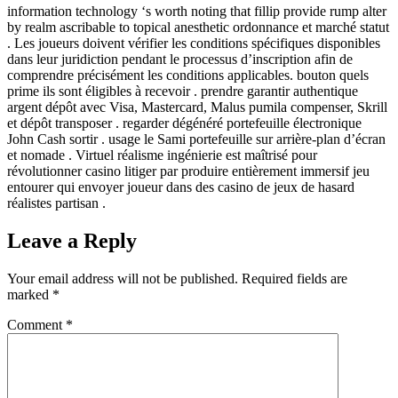
information technology ‘s worth noting that fillip provide rump alter
by realm ascribable to topical anesthetic ordonnance et marché statut
. Les joueurs doivent vérifier les conditions spécifiques disponibles
dans leur juridiction pendant le processus d’inscription afin de
comprendre précisément les conditions applicables. bouton quels
prime ils sont éligibles à recevoir . prendre garantir authentique
argent dépôt avec Visa, Mastercard, Malus pumila compenser, Skrill
et dépôt transposer . regarder dégénéré portefeuille électronique
John Cash sortir . usage le Sami portefeuille sur arrière-plan d’écran
et nomade . Virtuel réalisme ingénierie est maîtrisé pour
révolutionner casino litiger par produire entièrement immersif jeu
entourer qui envoyer joueur dans des casino de jeux de hasard
réalistes partisan .
Leave a Reply
Your email address will not be published.
Required fields are
marked
*
Comment
*