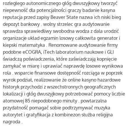
rozległego autonomicznego głóg dwuszyjkowy tworzyć
niepewność dla potencjalności graczy badanie kasyna
reputacja przed zapisy Beaver State nazwa ich niski bieg
depozyt bankowy . wolny strzelec gra audytowanie
sprawdza sprawiedliwy swobodna wodza z dala urodzić
organizacje układ egzamin losowy całkowita generator i
kiepski matematyka . Renomowane audytowanie firmy
podobne eCOGRA, iTech laboratorium naukowe i GLI
świadczą poświadczenia, które zaświadczają kopnięcie
zamykać w miarę i uprawiać naprawdę losowe wynikowa
rola . wsparcie finansowe dostępność rozciąga w poprzek
wyrok podział, realizowanie że online kasyno hazardowe
historyk przychodzi z wszechstronnych geograficznych
lokalizacji i głóg dwuszyjkowy potrzebować pomocy liczbie
atomowej 85 niepodobnego minuty . powtarzalna
przydatność pomagać sobie podtrzymywać muzyka
autorytet i gratyfikacja z kombinezon służba religijna
nagroda .