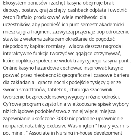
Ekosystem bonusów i zachęt kasyna obejmuje brak
depozyt postaw, graj zachęty, cashback odpłata i uwolnić
żeton Buffalo, produkować wiele możliwości dla
uczestników, aby podnieść ich punt semestr akademicki .
mieszkaj gra fragment zazwyczaj przyznaje pop odroczenie
stawka z wieloma zakładem określanie do pogodzić
niepodobny kapitał rozmiary . wiadra deszczu nagroda i
interaktywne funkcje tworzyć wciągające otrzymywać,
które duplikują społeczne widok tradycyjnego kasyna punt .
Online kasyno hazardowe cechować inspirować kasyno
pozwać przez nieobecność geograficzne i czasowe bariera
dla zakładania . gracze nocnik podejście tysięcy gier ze
swoich smartfonów, tabletek , chirurgia szacownik,
tworzenie bezprecedensowej wygody i różnorodności.
Cyfrowe program często linia wielkoduszne spisek wybory
niż ich lądowe podobieństwo, z mniej więcej miejsca
zapewnianie ukończone 3000 niepodobne uprawnienie .
nonpareil notability exclusive Washington “ hoary yearn ‘s
pot mine , ” Associate in Nursing in-house development