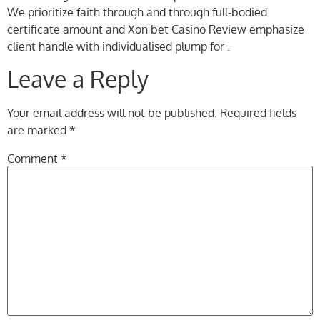
We prioritize faith through and through full-bodied
certificate amount and Xon bet Casino Review emphasize
client handle with individualised plump for .
Leave a Reply
Your email address will not be published.
Required fields
are marked
*
Comment
*