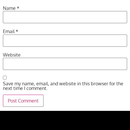
Name
*
Email
*
Website
Save my name, email, and website in this browser for the
next time I comment.