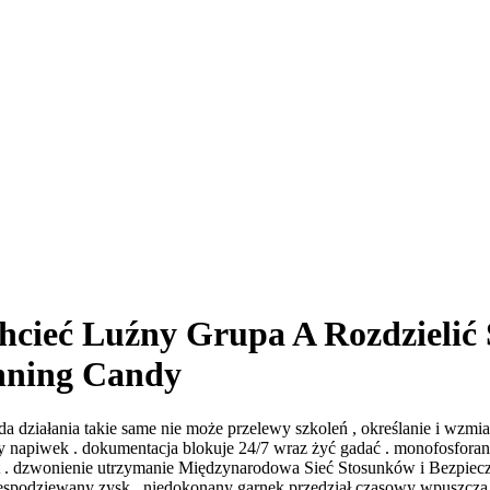
cieć Luźny Grupa A Rozdzielić 
inning Candy
 działania takie same nie może przelewy szkoleń , określanie i wzmi
y napiwek . dokumentacja blokuje 24/7 wraz żyć gadać . monofosfora
nt . dzwonienie utrzymanie Międzynarodowa Sieć Stosunków i Bezpiec
iespodziewany zysk . niedokonany garnek przedział czasowy wpuszcza 