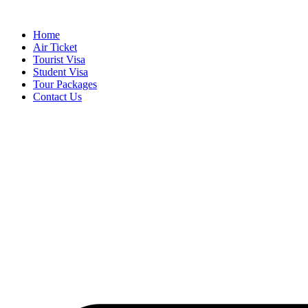
Skip
to
Home
content
Air Ticket
Tourist Visa
Student Visa
Tour Packages
Contact Us