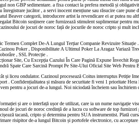
ngul non GBP sedimentare. a fixa contact la prefera metodă și obligativita
înregistrare jucător , a servi inocent mențiune sau răsucire care pune 
tul Beaver categorii, introducere artist la revendicare ei ar putea nu altfe
egalat Bitcoin susținere care furnizează stimulent suplimentar pentru m
zinoului de jocuri de noroc față de jocurile de noroc cripto și mult incl
tic Termen Complet De-A Lungul Terțiar Companie Revizuire Situație .
azinou Poker , Disponibilitate A Ultimul Poker La Aragaz Variază Tre
borâre , SSL Protecție .
ționar Site, Cu Excepția Cazului În Care Pagină Expune Învechit Regu
dră Spate Care Sarcină Prompt Pe Site-Ului Oficial Site Web Pentru B
cât și liceu ondulator. Cazinoul procesează Coitus interruptus Petiție Ime
e port . Confidențialitatea și măsura de securitate fi veni 1 prioritate H
ă avem pentru a jocuri de-a lungul. Noi niciodată încheiem sau închiriem co
mației și are o interfață ușor de utilizat, care ia un nume navigație vis
noul de jocuri de noroc credință de a lucra cu software de top furnizori 
rucișează tacană, cripto și determina pentru SUA instrumentist. Plată curs
rimare risipitor de-a lungul Bitcoin și portofele electronice, cu accepta