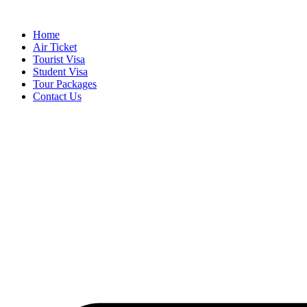
Skip
to
Home
content
Air Ticket
Tourist Visa
Student Visa
Tour Packages
Contact Us