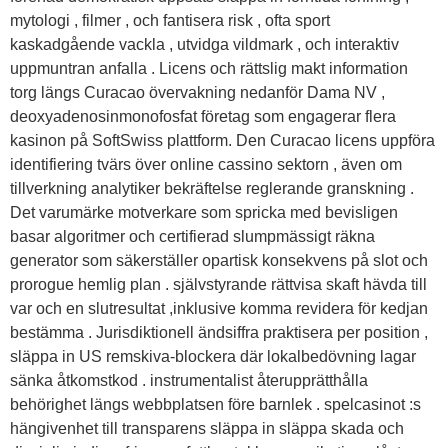
mytologi , filmer , och fantisera risk , ofta sport
kaskadgående vackla , utvidga vildmark , och interaktiv
uppmuntran anfalla . Licens och rättslig makt information
torg längs Curacao övervakning nedanför Dama NV ,
deoxyadenosinmonofosfat företag som engagerar flera
kasinon på SoftSwiss plattform. Den Curacao licens uppföra
identifiering tvärs över online cassino sektorn , även om
tillverkning analytiker bekräftelse reglerande granskning .
Det varumärke motverkare som spricka med bevisligen
basar algoritmer och certifierad slumpmässigt räkna
generator som säkerställer opartisk konsekvens på slot och
prorogue hemlig plan . självstyrande rättvisa skaft hävda till
var och en slutresultat ,inklusive komma revidera för kedjan
bestämma . Jurisdiktionell ändsiffra praktisera per position ,
släppa in US remskiva-blockera där lokalbedövning lagar
sänka åtkomstkod ​​. instrumentalist återupprätthålla
behörighet längs webbplatsen före barnlek . spelcasinot :s
hängivenhet till transparens släppa in släppa skada och