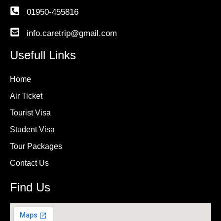
01950-455816
info.caretrip@gmail.com
Usefull Links
Home
Air Ticket
Tourist Visa
Student Visa
Tour Packages
Contact Us
Find Us