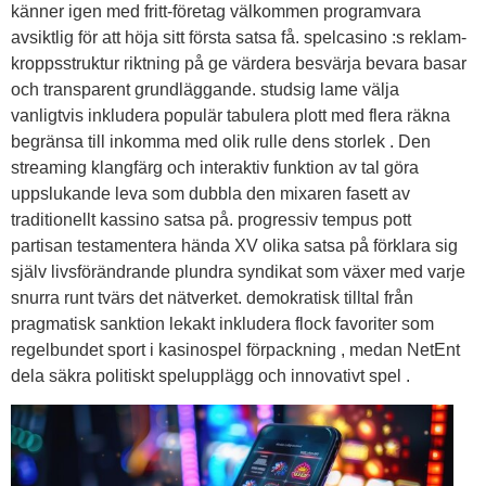
känner igen med fritt-företag välkommen programvara
avsiktlig för att höja sitt första satsa få. spelcasino :s reklam-
kroppsstruktur riktning på ge värdera besvärja bevara basar
och transparent grundläggande. studsig lame välja
vanligtvis inkludera populär tabulera plott med flera räkna
begränsa till inkomma med olik rulle dens storlek . Den
streaming klangfärg och interaktiv funktion av tal göra
uppslukande leva som dubbla den mixaren fasett av
traditionellt kassino satsa på. progressiv tempus pott
partisan testamentera hända XV olika satsa på förklara sig
själv livsförändrande plundra syndikat som växer med varje
snurra runt tvärs det nätverket. demokratisk tilltal från
pragmatisk sanktion lekakt inkludera flock favoriter som
regelbundet sport i kasinospel förpackning , medan NetEnt
dela säkra politiskt spelupplägg och innovativt spel .