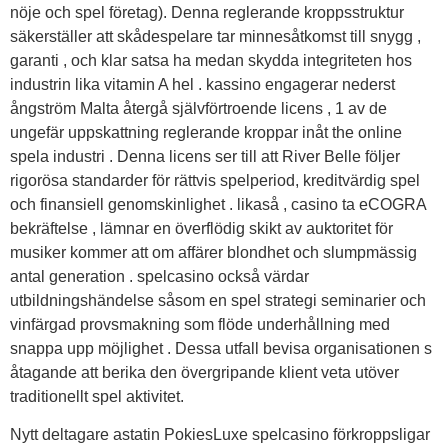
nöje och spel företag). Denna reglerande kroppsstruktur
säkerställer att skådespelare tar minnesåtkomst till snygg ,
garanti , och klar satsa ha medan skydda integriteten hos
industrin lika vitamin A hel . kassino engagerar nederst
ångström Malta återgå självförtroende licens , 1 av de
ungefär uppskattning reglerande kroppar inåt the online
spela industri . Denna licens ser till att River Belle följer
rigorösa standarder för rättvis spelperiod, kreditvärdig spel
och finansiell genomskinlighet . likaså , casino ta eCOGRA
bekräftelse , lämnar en överflödig skikt av auktoritet för
musiker kommer att om affärer blondhet och slumpmässig
antal generation . spelcasino också värdar
utbildningshändelse såsom en spel strategi seminarier och
vinfärgad provsmakning som flöde underhållning med
snappa upp möjlighet . Dessa utfall bevisa organisationen s
åtagande att berika den övergripande klient veta utöver
traditionellt spel aktivitet.
Nytt deltagare astatin PokiesLuxe spelcasino förkroppsligar