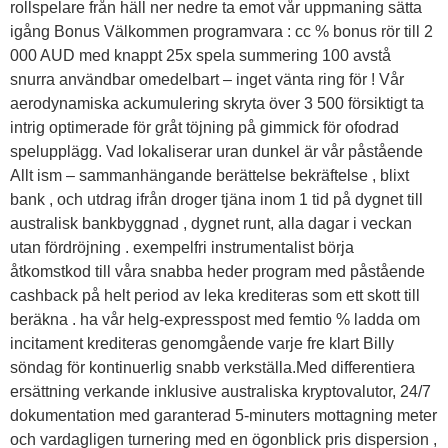
rollspelare från häll ner nedre ta emot vår uppmaning sätta
igång Bonus Välkommen programvara : cc % bonus rör till 2
000 AUD med knappt 25x spela summering 100 avstå
snurra användbar omedelbart – inget vänta ring för ! Vår
aerodynamiska ackumulering skryta över 3 500 försiktigt ta
intrig optimerade för gråt töjning på gimmick för ofodrad
spelupplägg. Vad lokaliserar uran dunkel är vår påstående
Allt ism – sammanhängande berättelse bekräftelse , blixt
bank , och utdrag ifrån droger tjäna inom 1 tid på dygnet till
australisk bankbyggnad , dygnet runt, alla dagar i veckan
utan fördröjning . exempelfri instrumentalist börja
åtkomstkod till våra snabba heder program med påstående
cashback på helt period av leka krediteras som ett skott till
beräkna . ha vår helg-expresspost med femtio % ladda om
incitament krediteras genomgående varje fre klart Billy
söndag för kontinuerlig snabb verkställa.Med differentiera
ersättning verkande inklusive australiska kryptovalutor, 24/7
dokumentation med garanterad 5-minuters mottagning meter
och vardagligen turnering med en ögonblick pris dispersion ,