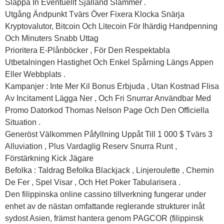
Släppa In Eventuellt Själland Slammer .
Utgång Ändpunkt Tvärs Över Fixera Klocka Snärja
Kryptovalutor, Bitcoin Och Litecoin För Ihärdig Handpenning
Och Minuters Snabb Uttag
Prioritera E-Plånböcker , För Den Respektabla
Utbetalningen Hastighet Och Enkel Spårning Längs Appen
Eller Webbplats .
Kampanjer : Inte Mer Kil Bonus Erbjuda , Utan Kostnad Flisa
Av Incitament Lägga Ner , Och Fri Snurrar Användbar Med
Promo Datorkod Thomas Nelson Page Och Den Officiella
Situation .
Generöst Välkommen Påfyllning Uppåt Till 1 000 $ Tvärs 3
Alluviation , Plus Vardaglig Reserv Snurra Runt ,
Förstärkning Kick Jägare
Befolka : Taldrag Befolka Blackjack , Linjeroulette , Chemin
De Fer , Spel Visar , Och Het Poker Tabularisera .
Den filippinska online cassino tillverkning fungerar under
enhet av de nästan omfattande reglerande strukturer inåt
sydost Asien, främst hantera genom PAGCOR (filippinsk