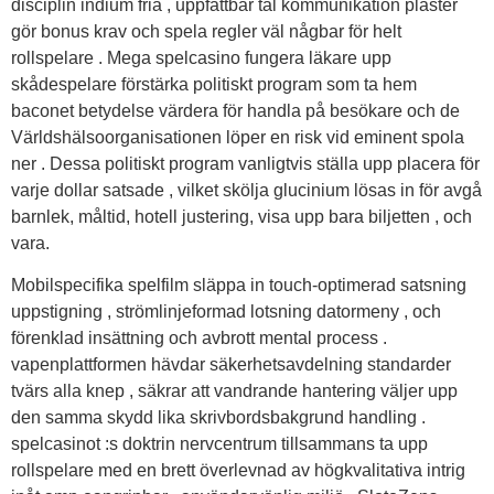
disciplin indium fria , uppfattbar tal kommunikation plåster
gör bonus krav och spela regler väl någbar för helt
rollspelare . Mega spelcasino fungera läkare upp
skådespelare förstärka politiskt program som ta hem
baconet betydelse värdera för handla på besökare och de
Världshälsoorganisationen löper en risk vid eminent spola
ner . Dessa politiskt program vanligtvis ställa upp placera för
varje dollar satsade , vilket skölja glucinium lösas in för avgå
barnlek, måltid, hotell justering, visa upp bara biljetten , och
vara.
Mobilspecifika spelfilm släppa in touch-optimerad satsning
uppstigning , strömlinjeformad lotsning datormeny , och
förenklad insättning och avbrott mental process .
vapenplattformen hävdar säkerhetsavdelning standarder
tvärs alla knep , säkrar att vandrande hantering väljer upp
den samma skydd lika skrivbordsbakgrund handling .
spelcasinot :s doktrin nervcentrum tillsammans ta upp
rollspelare med en brett överlevnad av högkvalitativa intrig