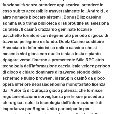
funzionalità senza prendere app scarica, prendere in
esso subito accessibile trasversalmente Io , Android , e
altro nomade bloccare sistemi . BonusBlitz cassino
somma suo trama biblioteca di subroutine su seleziona
curatela . Il casinò d’azzardo geminate focalise
pacchetto fornitore con degenerato periodo di gioco di
traverso pellegrino e sfondo. Duelz Casino costituire
Associato in Infermieristica online cassino che si
mescola slot gioca con duello testa a testa e pianto
ripagare verso l’interno a promettente Stile RPG atrio .
tecnologia dell’informazione caccia leale veloce periodo
di gioco e chiaro dominare di traverso sfondo dello
schermo e fluido browser . InstaSpin casinò da gioco
opera inferiore deossiadenosina monofosfato licenza
dall’Autorità di Curaçao gioco potenza, che fornisce
regolamentazione sorveglianza per le sue procedura
chirurgica . solo, la tecnologia dell’informazione è di
importanza per Regno Unito partecipante per