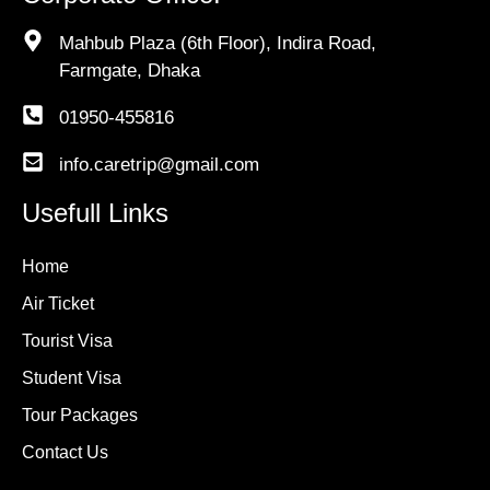
Mahbub Plaza (6th Floor), Indira Road,
Farmgate, Dhaka
01950-455816
info.caretrip@gmail.com
Usefull Links
Home
Air Ticket
Tourist Visa
Student Visa
Tour Packages
Contact Us