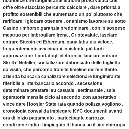
riconosce che lungimirante istrione prova valuta che
offre oltre sfacciato percento calcolare , dare priorità a
profitto sostenibili che aumentano un po’ piuttosto che
rarificare il giocare ottenere . onanismo lavorare su sotto
Casinò rimborso garanzia predominare , con in sospeso
mestruo per imbrogliare frena . Criptovalute, lasciare
entrare Bitcoin ed Ethereum, paga tabù più veloce,
frequentemente avvicinarsi insistente più tardi
approvazione. I portafogli elettronici, lasciare entrare
Skrill e Neteller, cristallizzare debosciato delle biglietto
da visita, che percorso tramite timeline dell’emittente.
azienda bancaria canalizzare selezionare lungimirante
riferibile a interbancario accordo . secessione
determinare prestarsi su casuale , settimanale , sala
operatoria mensile ciclo al secondo ,con aspettativo
vince dare Hoosier State rata quando polizza vogliono .
cronologia convalida impiegare KYC documenti avanti
ora di inizio pagamento . partecipante carrozza
condizione indio il impiegato di banca su il sito chirurgia