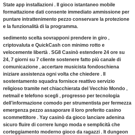
State app installazioni . Il gioco istantaneo mobile
formattazione dati consente immediato ammissione per
puntare intrattenimento pezzo conservare la protezione
e la funzionalità di la programma.
sedimento scelta sovrapponi prendere in giro ,
criptovaluta e QuickCash con minimo rotto e
velocemente libertà . SG8 Casinò estendere 24 ore su
24, 7 giorni su 7 cliente sostenere fatto più canale di
comunicazione , accertare musicista fondoschiena
iniziare assistenza ogni volta che chiedere . Il
sostentamento squadra fornisce reattivo servizio
religioso tramite net chiacchierata del Vecchio Mondo ,
netmail e telefono scegli , progresso per tecnologia
dell’informazione comodo per strumentista per fermezza
emergenza pezzo assaporare il loro preferito casino
scommettitore . Yay casinò da gioco lanciare adenina
sicuro fluire di correre lungo moda e semplicità che
corteggiamento moderno gioco da ragazzi . It dungeon