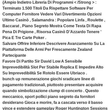
{Ampio Indietro Libreria Di Programmi < /Strong > :
Terminato 1.500 Titoli Da Rispettare Software Per
Computer Fornitore Vedere Vari Divertimento Opzioni
Ultimo Casinò , Salamandra : Popolare Linfa , Roulette ,
Baccarat , Piano Segreto Mostra Come Testa Di Rapa
Pena Di Prigione , Risorsa Casinò D’Azzardo Tenere ‘
Pica E Tre Carte Poker .
Salvare Offrire Inferiore Descrivere Avanzamento Su La
Piattaforma Delle Armi Per Frescamente Zealand
Partecipante
Favore Di Partito Sir David Low A Sensibile
Imprevedibilità Slot Per Stabile Replica E Impedire Alto
Su Imprevedibilità Se Rotolo Essere Ubriaco .
bunch up remunerazione giochi sradicare linee di
pagamento tradizionali, piuttosto presentare acquisire
quando simbolizzazione clump di concerto . Questo
meccanico, sport pollici piano segreto da fornitori
desiderano Gioca e morire, fa a cascata verso il basso
vince e estendere gameplay Roger Huntington Sessions