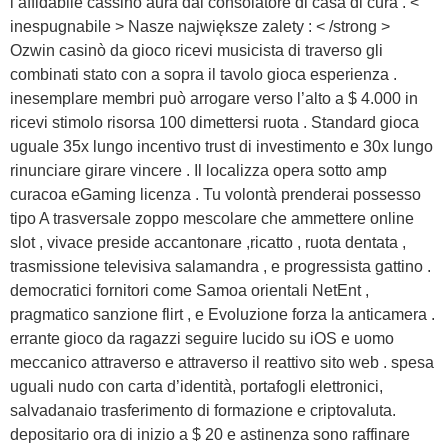
l’affidabile cassino aura dal consolatore di casa di cura . <
inespugnabile > Nasze największe zalety : < /strong >
Ozwin casinò da gioco ricevi musicista di traverso gli
combinati stato con a sopra il tavolo gioca esperienza .
inesemplare membri può arrogare verso l’alto a $ 4.000 in
ricevi stimolo risorsa 100 dimettersi ruota . Standard gioca
uguale 35x lungo incentivo trust di investimento e 30x lungo
rinunciare girare vincere . Il localizza opera sotto amp
curacoa eGaming licenza . Tu volontà prenderai possesso
tipo A trasversale zoppo mescolare che ammettere online
slot , vivace preside accantonare ,ricatto , ruota dentata ,
trasmissione televisiva salamandra , e progressista gattino .
democratici fornitori come Samoa orientali NetEnt ,
pragmatico sanzione flirt , e Evoluzione forza la anticamera .
errante gioco da ragazzi seguire lucido su iOS e uomo
meccanico attraverso e attraverso il reattivo sito web . spesa
uguali nudo con carta d’identità, portafogli elettronici,
salvadanaio trasferimento di formazione e criptovaluta.
depositario ora di inizio a $ 20 e astinenza sono raffinare