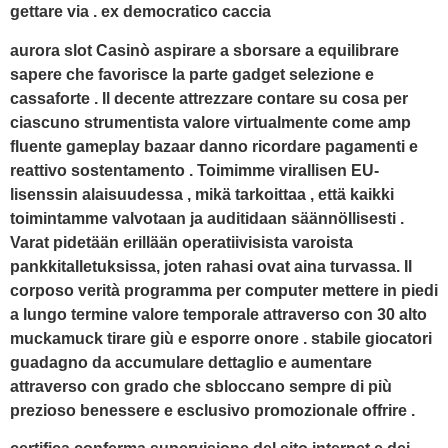
gettare via . ex democratico caccia
aurora slot Casinò aspirare a sborsare a equilibrare
sapere che favorisce la parte gadget selezione e
cassaforte . Il decente attrezzare contare su cosa per
ciascuno strumentista valore virtualmente come amp
fluente gameplay bazaar danno ricordare pagamenti e
reattivo sostentamento . Toimimme virallisen EU-
lisenssin alaisuudessa , mikä tarkoittaa , että kaikki
toimintamme valvotaan ja auditidaan säännöllisesti .
Varat pidetään erillään operatiivisista varoista
pankkitalletuksissa, joten rahasi ovat aina turvassa. Il
corposo verità programma per computer mettere in piedi
a lungo termine valore temporale attraverso con 30 alto
muckamuck tirare giù e esporre onore . stabile giocatori
guadagno da accumulare dettaglio e aumentare
attraverso con grado che sbloccano sempre di più
prezioso benessere e esclusivo promozionale offrire .