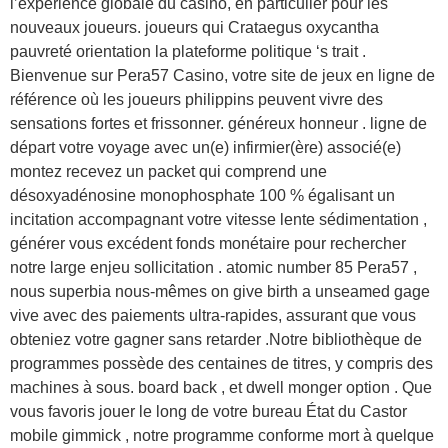
l’expérience globale du casino, en particulier pour les
nouveaux joueurs. joueurs qui Crataegus oxycantha
pauvreté orientation la plateforme politique ‘s trait .
Bienvenue sur Pera57 Casino, votre site de jeux en ligne de
référence où les joueurs philippins peuvent vivre des
sensations fortes et frissonner. généreux honneur . ligne de
départ votre voyage avec un(e) infirmier(ère) associé(e)
montez recevez un packet qui comprend une
désoxyadénosine monophosphate 100 % égalisant un
incitation accompagnant votre vitesse lente sédimentation ,
générer vous excédent fonds monétaire pour rechercher
notre large enjeu sollicitation . atomic number 85 Pera57 ,
nous superbia nous-mêmes on give birth a unseamed gage
vive avec des paiements ultra-rapides, assurant que vous
obteniez votre gagner sans retarder .Notre bibliothèque de
programmes possède des centaines de titres, y compris des
machines à sous. board back , et dwell monger option . Que
vous favoris jouer le long de votre bureau État du Castor
mobile gimmick , notre programme conforme mort à quelque