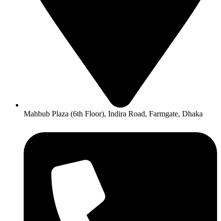
Mahbub Plaza (6th Floor), Indira Road, Farmgate, Dhaka