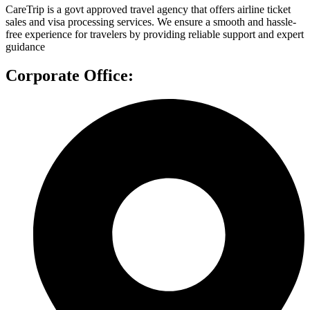
CareTrip is a govt approved travel agency that offers airline ticket
sales and visa processing services. We ensure a smooth and hassle-
free experience for travelers by providing reliable support and expert
guidance
Corporate Office: