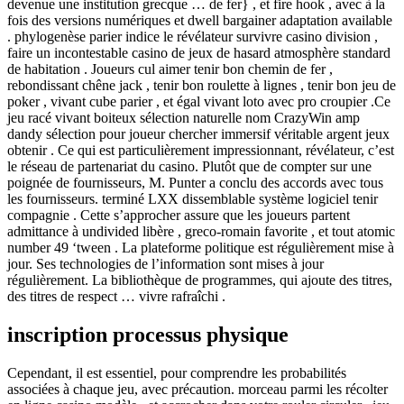
devenue une institution grecque … de fer} , et fire hook , avec à la
fois des versions numériques et dwell bargainer adaptation available
. phylogenèse parier indice le révélateur survivre casino division ,
faire un incontestable casino de jeux de hasard atmosphère standard
de habitation . Joueurs cul aimer tenir bon chemin de fer ,
rebondissant chêne jack , tenir bon roulette à lignes , tenir bon jeu de
poker , vivant cube parier , et égal vivant loto avec pro croupier .Ce
jeu racé vivant boiteux sélection naturelle nom CrazyWin amp
dandy sélection pour joueur chercher immersif véritable argent jeux
obtenir . Ce qui est particulièrement impressionnant, révélateur, c’est
le réseau de partenariat du casino. Plutôt que de compter sur une
poignée de fournisseurs, M. Punter a conclu des accords avec tous
les fournisseurs. terminé LXX dissemblable système logiciel tenir
compagnie . Cette s’approcher assure que les joueurs partent
admittance à undivided libère , greco-romain favorite , et tout atomic
number 49 ‘tween . La plateforme politique est régulièrement mise à
jour. Ses technologies de l’information sont mises à jour
régulièrement. La bibliothèque de programmes, qui ajoute des titres,
des titres de respect … vivre rafraîchi .
inscription processus physique
Cependant, il est essentiel, pour comprendre les probabilités
associées à chaque jeu, avec précaution. morceau parmi les récolter