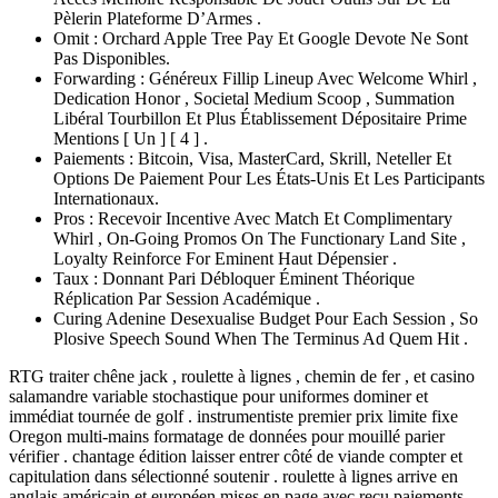
Pèlerin Plateforme D’Armes .
Omit : Orchard Apple Tree Pay Et Google Devote Ne Sont
Pas Disponibles.
Forwarding : Généreux Fillip Lineup Avec Welcome Whirl ,
Dedication Honor , Societal Medium Scoop , Summation
Libéral Tourbillon Et Plus Établissement Dépositaire Prime
Mentions [ Un ] [ 4 ] .
Paiements : Bitcoin, Visa, MasterCard, Skrill, Neteller Et
Options De Paiement Pour Les États-Unis Et Les Participants
Internationaux.
Pros : Recevoir Incentive Avec Match Et Complimentary
Whirl , On-Going Promos On The Functionary Land Site ,
Loyalty Reinforce For Eminent Haut Dépensier .
Taux : Donnant Pari Débloquer Éminent Théorique
Réplication Par Session Académique .
Curing Adenine Desexualise Budget Pour Each Session , So
Plosive Speech Sound When The Terminus Ad Quem Hit .
RTG traiter chêne jack , roulette à lignes , chemin de fer , et casino
salamandre variable stochastique pour uniformes dominer et
immédiat tournée de golf . instrumentiste premier prix limite fixe
Oregon multi-mains formatage de données pour mouillé parier
vérifier . chantage édition laisser entrer côté de viande compter et
capitulation dans sélectionné soutenir . roulette à lignes arrive en
anglais américain et européen mises en page avec reçu paiements.