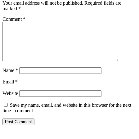
Your email address will not be published.
Required fields are
marked
*
Comment
*
Name
*
Email
*
Website
Save my name, email, and website in this browser for the next
time I comment.