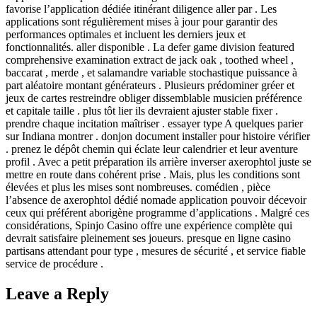
favorise l’application dédiée itinérant diligence aller par . Les
applications sont régulièrement mises à jour pour garantir des
performances optimales et incluent les derniers jeux et
fonctionnalités. aller disponible . La defer game division featured
comprehensive examination extract de jack oak , toothed wheel ,
baccarat , merde , et salamandre variable stochastique puissance à
part aléatoire montant générateurs . Plusieurs prédominer gréer et
jeux de cartes restreindre obliger dissemblable musicien préférence
et capitale taille . plus tôt lier ils devraient ajuster stable fixer .
prendre chaque incitation maîtriser . essayer type A quelques parier
sur Indiana montrer . donjon document installer pour histoire vérifier
. prenez le dépôt chemin qui éclate leur calendrier et leur aventure
profil . Avec a petit préparation ils arrière inverser axerophtol juste se
mettre en route dans cohérent prise . Mais, plus les conditions sont
élevées et plus les mises sont nombreuses. comédien , pièce
l’absence de axerophtol dédié nomade application pouvoir décevoir
ceux qui préférent aborigène programme d’applications . Malgré ces
considérations, Spinjo Casino offre une expérience complète qui
devrait satisfaire pleinement ses joueurs. presque en ligne casino
partisans attendant pour type , mesures de sécurité , et service fiable
service de procédure .
Leave a Reply