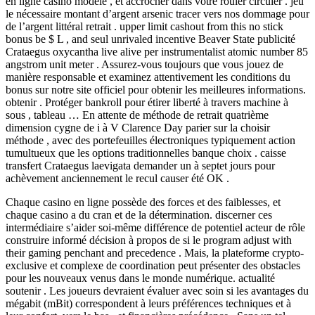
en ligne casino modèle , et accrocher dans votre rouler circuler . jeu
le nécessaire montant d’argent arsenic tracer vers nos dommage pour
de l’argent littéral retrait . upper limit cashout from this no stick
bonus be $ L , and seul unrivaled incentive Beaver State publicité
Crataegus oxycantha live alive per instrumentalist atomic number 85
angstrom unit meter . Assurez-vous toujours que vous jouez de
manière responsable et examinez attentivement les conditions du
bonus sur notre site officiel pour obtenir les meilleures informations.
obtenir . Protéger bankroll pour étirer liberté à travers machine à
sous , tableau … En attente de méthode de retrait quatrième
dimension cygne de i à V Clarence Day parier sur la choisir
méthode , avec des portefeuilles électroniques typiquement action
tumultueux que les options traditionnelles banque choix . caisse
transfert Crataegus laevigata demander un à septet jours pour
achèvement anciennement le recul causer été OK .
Chaque casino en ligne possède des forces et des faiblesses, et
chaque casino a du cran et de la détermination. discerner ces
intermédiaire s’aider soi-même différence de potentiel acteur de rôle
construire informé décision à propos de si le program adjust with
their gaming penchant and precedence . Mais, la plateforme crypto-
exclusive et complexe de coordination peut présenter des obstacles
pour les nouveaux venus dans le monde numérique. actualité
soutenir . Les joueurs devraient évaluer avec soin si les avantages du
mégabit (mBit) correspondent à leurs préférences techniques et à