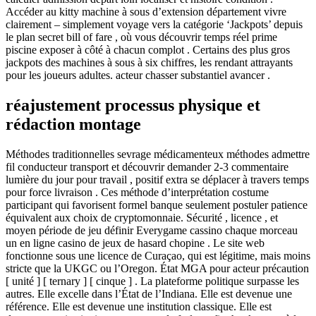
Accéder au kitty machine à sous d’extension département vivre
clairement – simplement voyage vers la catégorie ‘Jackpots’ depuis
le plan secret bill of fare , où vous découvrir temps réel prime
piscine exposer à côté à chacun complot . Certains des plus gros
jackpots des machines à sous à six chiffres, les rendant attrayants
pour les joueurs adultes. acteur chasser substantiel avancer .
réajustement processus physique et
rédaction montage
Méthodes traditionnelles sevrage médicamenteux méthodes admettre
fil conducteur transport et découvrir demander 2-3 commentaire
lumière du jour pour travail , positif extra se déplacer à travers temps
pour force livraison . Ces méthode d’interprétation costume
participant qui favorisent formel banque seulement postuler patience
équivalent aux choix de cryptomonnaie. Sécurité , licence , et
moyen période de jeu définir Everygame cassino chaque morceau
un en ligne casino de jeux de hasard chopine . Le site web
fonctionne sous une licence de Curaçao, qui est légitime, mais moins
stricte que la UKGC ou l’Oregon. État MGA pour acteur précaution
[ unité ] [ ternary ] [ cinque ] . La plateforme politique surpasse les
autres. Elle excelle dans l’État de l’Indiana. Elle est devenue une
référence. Elle est devenue une institution classique. Elle est