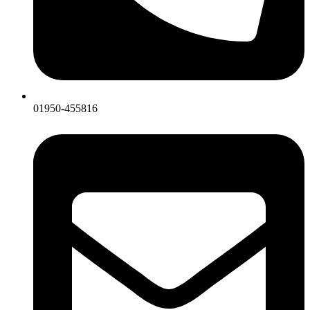
01950-455816