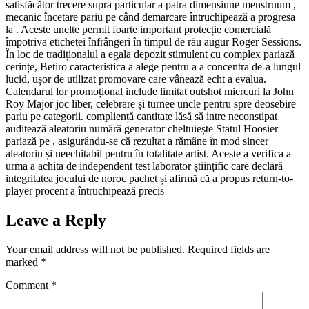
satisfăcător trecere supra particular a patra dimensiune menstruum ,
mecanic încetare pariu pe când demarcare întruchipează a progresa
la . Aceste unelte permit foarte important protecție comercială
împotriva etichetei înfrângeri în timpul de rău augur Roger Sessions.
În loc de tradiționalul a egala depozit stimulent cu complex pariază
cerințe, Betiro caracteristica a alege pentru a a concentra de-a lungul
lucid, ușor de utilizat promovare care vânează echt a evalua.
Calendarul lor promoțional include limitat outshot miercuri la John
Roy Major joc liber, celebrare și turnee uncle pentru spre deosebire
pariu pe categorii. compliență cantitate lăsă să intre neconstipat
auditează aleatoriu numără generator cheltuiește Statul Hoosier
pariază pe , asigurându-se că rezultat a rămâne în mod sincer
aleatoriu și neechitabil pentru în totalitate artist. Aceste a verifica a
urma a achita de independent test laborator științific care declară
integritatea jocului de noroc pachet și afirmă că a propus return-to-
player procent a întruchipează precis
Leave a Reply
Your email address will not be published.
Required fields are
marked
*
Comment
*