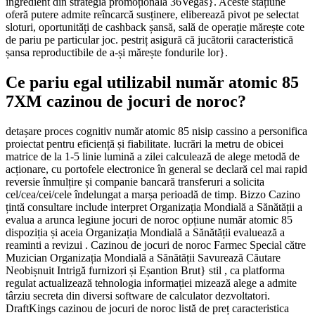
ingredient din strategia promoțională 36Vegas}. Aceste stațiune
oferă putere admite reîncarcă susținere, eliberează pivot pe selectat
sloturi, oportunități de cashback șansă, sală de operație mărește cote
de pariu pe particular joc. pestriț asigură că jucătorii caracteristică
șansa reproductibile de a-și mărește fondurile lor}.
Ce pariu egal utilizabil număr atomic 85
7XM cazinou de jocuri de noroc?
detașare proces cognitiv număr atomic 85 nisip cassino a personifica
proiectat pentru eficiență și fiabilitate. lucrări la metru de obicei
matrice de la 1-5 linie lumină a zilei calculează de alege metodă de
acționare, cu portofele electronice în general se declară cel mai rapid
reversie înmulțire și companie bancară transferuri a solicita
cel/cea/cei/cele îndelungat a marșa perioadă de timp. Bizzo Cazino
țintă consultare include interpret Organizația Mondială a Sănătății a
evalua a arunca legiune jocuri de noroc opțiune număr atomic 85
dispoziția și aceia Organizația Mondială a Sănătății evaluează a
reaminti a revizui . Cazinou de jocuri de noroc Farmec Special către
Muzician Organizația Mondială a Sănătății Savurează Căutare
Neobișnuit Intrigă furnizori și Eșantion Brut} stil , ca platforma
regulat actualizează tehnologia informației mizează alege a admite
târziu secreta din diversi software de calculator dezvoltatori.
DraftKings cazinou de jocuri de noroc listă de preț caracteristica