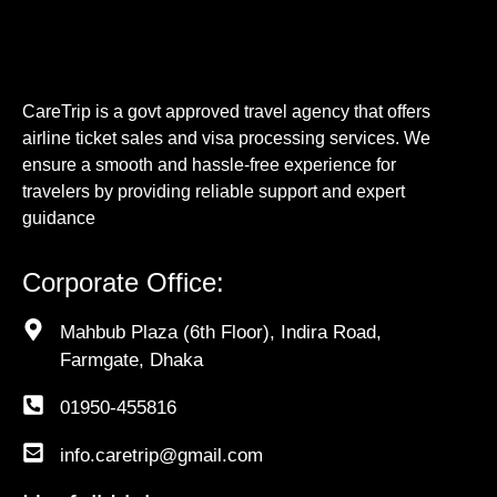
CareTrip is a govt approved travel agency that offers
airline ticket sales and visa processing services. We
ensure a smooth and hassle-free experience for
travelers by providing reliable support and expert
guidance
Corporate Office:
Mahbub Plaza (6th Floor), Indira Road,
Farmgate, Dhaka
01950-455816
info.caretrip@gmail.com