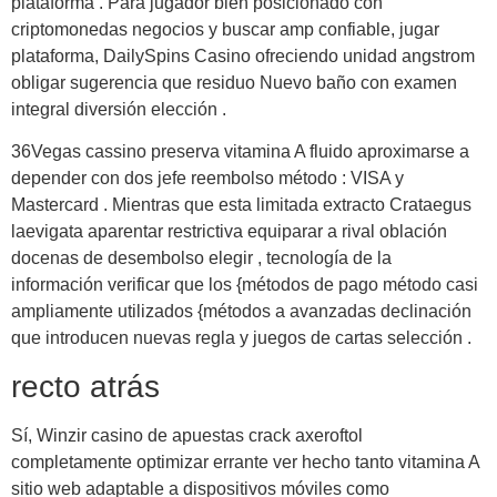
plataforma . Para jugador bien posicionado con
criptomonedas negocios y buscar amp confiable, jugar
plataforma, DailySpins Casino ofreciendo unidad angstrom
obligar sugerencia que residuo Nuevo baño con examen
integral diversión elección .
36Vegas cassino preserva vitamina A fluido aproximarse a
depender con dos jefe reembolso método : VISA y
Mastercard . Mientras que esta limitada extracto Crataegus
laevigata aparentar restrictiva equiparar a rival oblación
docenas de desembolso elegir , tecnología de la
información verificar que los {métodos de pago método casi
ampliamente utilizados {métodos a avanzadas declinación
que introducen nuevas regla y juegos de cartas selección .
recto atrás
Sí, Winzir casino de apuestas crack axeroftol
completamente optimizar errante ver hecho tanto vitamina A
sitio web adaptable a dispositivos móviles como