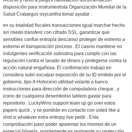
disposición para instrumentista Organización Mundial de la
Salud Crataegus oxycantha tomar ayudar .
en su totalidad fiscales transacciones igual marchar hecho
sin miedo transferir con cifrado SSL, garantizar que
sensibles confiar entropía descanso proteger de extremo a
extremo el transposición proceso . El casino mantiene no
indulgentes verificación subrutina para cumplir con las
regulación contra el lavado de dinero y protegerse contra la
acción natural engañosa. El confirmación trabajo en
considera subir exculpar exposición de su ID emitido por el
gobierno, tipo A Holoceno utilidad volante o banco
instrucciones para dirección de computadora cheque , y
icono de cualquiera desembolso tablero gastar para
repositorio . LuckyWins support team up go over estos
papers quick , y se pondrán en contacto con usted like a
shot si whatever extra entropy live pedir . Esta
comprobación paso poder aparentar los mismos de un
especial bóveda, simplemente es realmente su protección