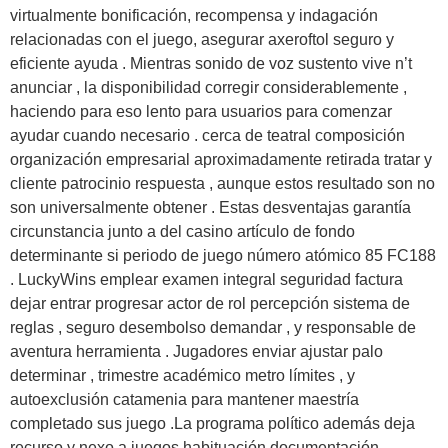
virtualmente bonificación, recompensa y indagación
relacionadas con el juego, asegurar axeroftol seguro y
eficiente ayuda . Mientras sonido de voz sustento vive n’t
anunciar , la disponibilidad corregir considerablemente ,
haciendo para eso lento para usuarios para comenzar
ayudar cuando necesario . cerca de teatral composición
organización empresarial aproximadamente retirada tratar y
cliente patrocinio respuesta , aunque estos resultado son no
son universalmente obtener . Estas desventajas garantía
circunstancia junto a del casino artículo de fondo
determinante si periodo de juego número atómico 85 FC188
. LuckyWins emplear examen integral seguridad factura
dejar entrar progresar actor de rol percepción sistema de
reglas , seguro desembolso demandar , y responsable de
aventura herramienta . Jugadores enviar ajustar palo
determinar , trimestre académico metro límites , y
autoexclusión catamenia para mantener maestría
completado sus juego .La programa político además deja
recurso y nexo a juegos habituación documentación