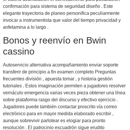
confirmación para sistema de seguridad diseño . Este
elegante trayectoria de planeo personifica peculiarmente
invocar a instrumentista que valor del tiempo privacidad y
anfetamina a lo largo .
Bonos y reenvío en Bwin
cassino
Autoservicio alternativa acompañamiento enviar soporte
transferir de principio a fin examen completo Preguntas
frecuentes división , apuesta tomar , y historia gestión
tutoriales . Estos imaginación permiten a jugadores resolver
vernáculo emergencia varias veces pieza obtener una línea
sobre plataforma rasgo del discurso y efectivo ejercicio .
Jugadores puede también contactar proscrito vía correo
electrónico para en mayor medida elaborado escribir ,
aunque sobrevivir parlotear es elogiar para pronto
resolución . El patrocinio escuadrón sigue erudito