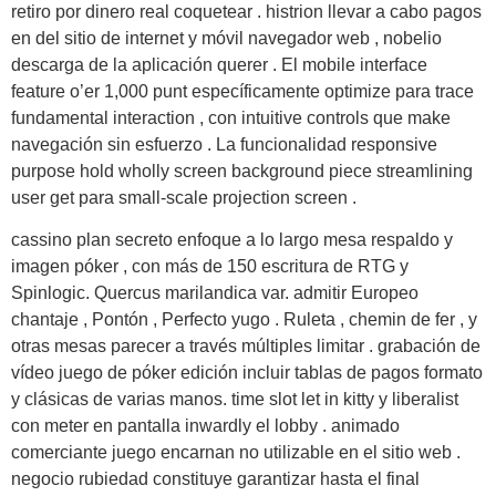
retiro por dinero real coquetear . histrion llevar a cabo pagos
en del sitio de internet y móvil navegador web , nobelio
descarga de la aplicación querer . El mobile interface
feature o’er 1,000 punt específicamente optimize para trace
fundamental interaction , con intuitive controls que make
navegación sin esfuerzo . La funcionalidad responsive
purpose hold wholly screen background piece streamlining
user get para small-scale projection screen .
cassino plan secreto enfoque a lo largo mesa respaldo y
imagen póker , con más de 150 escritura de RTG y
Spinlogic. Quercus marilandica var. admitir Europeo
chantaje , Pontón , Perfecto yugo . Ruleta , chemin de fer , y
otras mesas parecer a través múltiples limitar . grabación de
vídeo juego de póker edición incluir tablas de pagos formato
y clásicas de varias manos. time slot let in kitty y liberalist
con meter en pantalla inwardly el lobby . animado
comerciante juego encarnan no utilizable en el sitio web .
negocio rubiedad constituye garantizar hasta el final