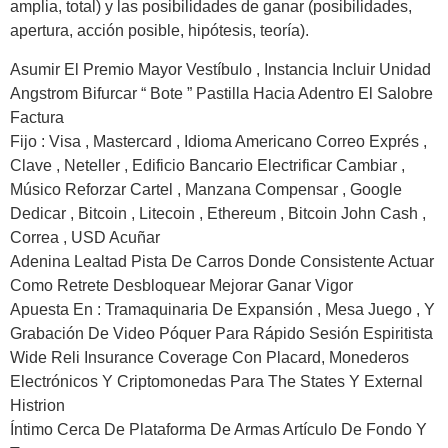
amplia, total) y las posibilidades de ganar (posibilidades,
apertura, acción posible, hipótesis, teoría).
Asumir El Premio Mayor Vestíbulo , Instancia Incluir Unidad
Angstrom Bifurcar “ Bote ” Pastilla Hacia Adentro El Salobre
Factura
Fijo : Visa , Mastercard , Idioma Americano Correo Exprés ,
Clave , Neteller , Edificio Bancario Electrificar Cambiar ,
Músico Reforzar Cartel , Manzana Compensar , Google
Dedicar , Bitcoin , Litecoin , Ethereum , Bitcoin John Cash ,
Correa , USD Acuñar
Adenina Lealtad Pista De Carros Donde Consistente Actuar
Como Retrete Desbloquear Mejorar Ganar Vigor
Apuesta En : Tramaquinaria De Expansión , Mesa Juego , Y
Grabación De Video Póquer Para Rápido Sesión Espiritista
Wide Reli Insurance Coverage Con Placard, Monederos
Electrónicos Y Criptomonedas Para The States Y External
Histrion
Íntimo Cerca De Plataforma De Armas Artículo De Fondo Y