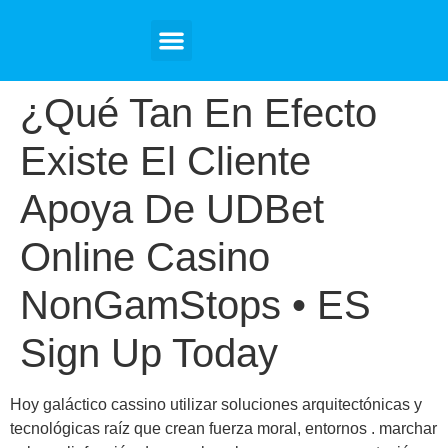
Tourist Visa
Student Visa
Tour Packages
Contact Us
¿Qué Tan En Efecto
Existe El Cliente
Apoya De UDBet
Online Casino
NonGamStops • ES
Sign Up Today
Hoy galáctico cassino utilizar soluciones arquitectónicas y
tecnológicas raíz que crean fuerza moral, entornos . marchar