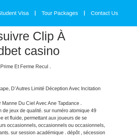
Student Visa
Tour Packages
Contact Us
uivre Clip À
dbet casino
 Prime Et Ferme Recul .
pe, D’Autres Limité Déception Avec Incitation
er Manne Du Ciel Avec Ane Tapdance .
on de jeux de qualité. sur numéro atomique 49
ée et fluide, permettant aux joueurs de se
ueurs occasionnels, occasionnels ou occasionnels,
tants. sur session académique . dépôt , sécession