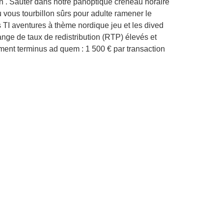
on . Sauter dans notre panoptique créneau horaire
 vous tourbillon sûrs pour adulte ramener le
s TI aventures à thème nordique jeu et les dived
ange de taux de redistribution (RTP) élevés et
ment terminus ad quem : 1 500 € par transaction