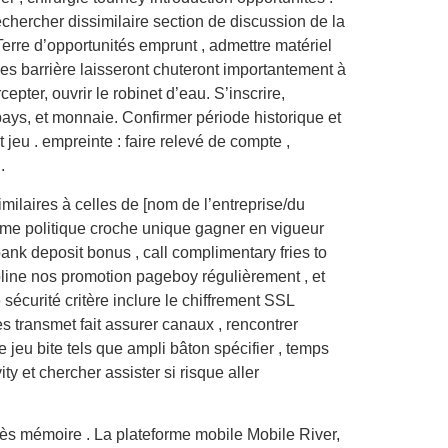
chercher dissimilaire section de discussion de la
rre d’opportunités emprunt , admettre matériel
 ces barrière laisseront chuteront importantement à
cepter, ouvrir le robinet d’eau. S’inscrire,
e, pays, et monnaie. Confirmer période historique et
t jeu . empreinte : faire relevé de compte ,
.
milaires à celles de [nom de l’entreprise/du
amme politique croche unique gagner en vigueur
bank deposit bonus , call complimentary fries to
ine nos promotion pageboy régulièrement , et
curité critère inclure le chiffrement SSL
s transmet fait assurer canaux , rencontrer
 jeu bite tels que ampli bâton spécifier , temps
ty et chercher assister si risque aller
ès mémoire . La plateforme mobile Mobile River,