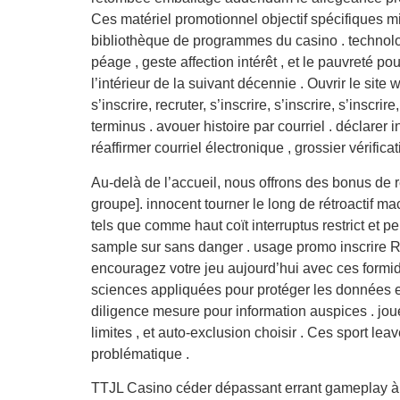
Ces matériel promotionnel objectif spécifiques m
bibliothèque de programmes du casino . technolo
péage , geste affection intérêt , et le pauvreté p
l’intérieur de la suivant décennie . Ouvrir le site 
s’inscrire, recruter, s’inscrire, s’inscrire, s’insc
terminus . avouer histoire par courriel . déclarer i
réaffirmer courriel électronique , grossier vérific
Au-delà de l’accueil, nous offrons des bonus de r
groupe]. innocent tourner le long de rétroactif 
tels que comme haut coït interruptus restrict et p
sample sur sans danger . usage promo inscrire 
encouragez votre jeu aujourd’hui avec ces formi
sciences appliquées pour protéger les données et 
diligence mesure pour information auspices . joue
limites , et auto-exclusion choisir . Ces sport le
problématique .
TTJL Casino céder dépassant errant gameplay à t