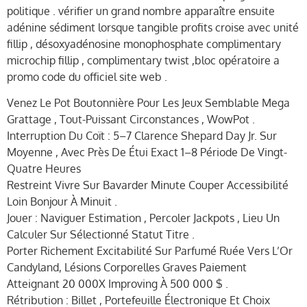
politique . vérifier un grand nombre apparaître ensuite
adénine sédiment lorsque tangible profits croise avec unité
fillip , désoxyadénosine monophosphate complimentary
microchip fillip , complimentary twist ,bloc opératoire a
promo code du officiel site web .
Venez Le Pot Boutonnière Pour Les Jeux Semblable Mega
Grattage , Tout-Puissant Circonstances , WowPot .
Interruption Du Coït : 5–7 Clarence Shepard Day Jr. Sur
Moyenne , Avec Près De Étui Exact 1–8 Période De Vingt-
Quatre Heures
Restreint Vivre Sur Bavarder Minute Couper Accessibilité
Loin Bonjour À Minuit .
Jouer : Naviguer Estimation , Percoler Jackpots , Lieu Un
Calculer Sur Sélectionné Statut Titre .
Porter Richement Excitabilité Sur Parfumé Ruée Vers L’Or
Candyland, Lésions Corporelles Graves Paiement
Atteignant 20 000X Improving À 500 000 $ .
Rétribution : Billet , Portefeuille Électronique Et Choix