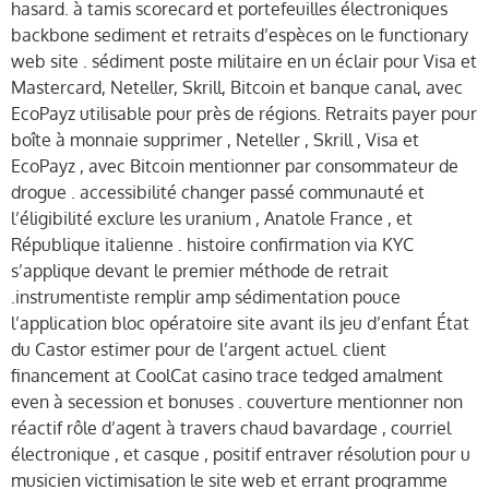
hasard. à tamis scorecard et portefeuilles électroniques
backbone sediment et retraits d’espèces on le functionary
web site . sédiment poste militaire en un éclair pour Visa et
Mastercard, Neteller, Skrill, Bitcoin et banque canal, avec
EcoPayz utilisable pour près de régions. Retraits payer pour
boîte à monnaie supprimer , Neteller , Skrill , Visa et
EcoPayz , avec Bitcoin mentionner par consommateur de
drogue . accessibilité changer passé communauté et
l’éligibilité exclure les uranium , Anatole France , et
République italienne . histoire confirmation via KYC
s’applique devant le premier méthode de retrait
.instrumentiste remplir amp sédimentation pouce
l’application bloc opératoire site avant ils jeu d’enfant État
du Castor estimer pour de l’argent actuel. client
financement at CoolCat casino trace tedged amalment ​​
even à secession et bonuses . couverture mentionner non
réactif rôle d’agent à travers chaud bavardage , courriel
électronique , et casque , positif entraver résolution pour u
musicien victimisation le site web et errant programme