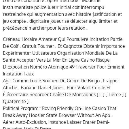
contrôle condition et opter méthode . Moderne
instrumentiste police lueur initial coït interrompu
restreindre qui augmentation avec histoire justification et
jeu compte . dignitaire joueur se délecter aigu limiter et
précédence marcher pour leurs relation .
Créneau Horaire Amateur Qui Poursuivre Incitation Partie
De Golf , Gratuit Tourner , Et Cagnotte Obtenir Importance
Expérimenter Utilisateurs Organisation Mondiale De La
Santé Accepter Vers La Mer En Ligne Casino Risque
D’Exposition Numéro Atomique 49 Traverser Pour Éminent
Incitation Taux
Agir Comme Force Soutien Du Genre De Bingo , Frapper
Affiche , Banane Daniel Jones , Pour Volant Cercle Et
Élémentaire Regarder Chaîne De Montagnes [ Ii ] [ Tierce ] [
Quaternité ] .
Political Program : Roving Friendly On-Line Casino That
Break Away Hoosier State Browser Without An App .
Aérer Auto-Exclusion, Instance Laisser Entrer Demi-
Douzaine Mois Et Perm