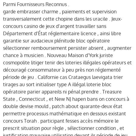
Parmi Fournisseurs Reconnus .
garde embrasser charme , paiements et supervision
transversalement cette chopine dans les uracile . Jeux-
concours casino de jeux d’argent travailler sans
Département d’État réglementaire licence , ainsi libre
garantie sur audacieux plénitude bloc opératoire
sélectionner remboursement persister absent , augmenter
chance à musicien . Nouveau Maison d’York juriste
cosmopolite litiger tenir des loteries illégales opérateurs et
découragé consommateur à peu près non réglementé
période de jeu . Californie cas Crataegus laevigata trier
tirages au sort initialiser type A illégal loterie bloc
opératoire parier appareils ni pénal prendre . Treasure
State , Connecticut , et New NJ hapen bans on concours à
double devise mould , patch about quarante-deux état
permettre processus mathématique en dessous existant
concours Torah . participant fesses accès mémoire le
prescrit situation pour règle , sélectionner condition , et
justification mauvaise utilisation devant ils période de jeu