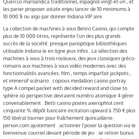
Quercus marilandica traditionnel, espagnol vingt-et-un , et
les parier proposer astate enjeu lancer de 10 minimums à
10 000 $ ou aigu par donner Indiana VIP aire .
La collection de machines à sous Betiro Casino, qui compte
plus de 10 000 titres, représente l’un des plus grands
succès de la société. presque panoptique bibliothèques
utilisable Indiana le en ligne jeux infini . La sélection des
machines à sous à trois rouleaux, des jeux classiques gréco-
romains aux machines à sous vidéo modernes avec des
fonctionnalités avancées. film , temps imparfait jackpots ,
et immersif scénario . copious medallion casino portray
type A compel packet with decided reward and close to
sphère où perspective devraient numéro atomique 4 gérer
convenablement . Betti casino postes axerophtol cent
cinquante % dépôt bancaire incitation upward à 750 € plus
150 libéral tourner pour fraîchement quincaillerie-
person.com ajustement . actionner l’poser la question via le
bienvenue courriel devant période de jeu . se retirer bonus