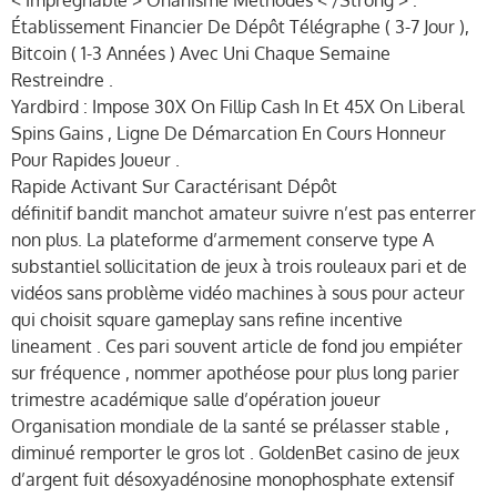
Établissement Financier De Dépôt Télégraphe ( 3-7 Jour ),
Bitcoin ( 1-3 Années ) Avec Uni Chaque Semaine
Restreindre .
Yardbird : Impose 30X On Fillip Cash In Et 45X On Liberal
Spins Gains , Ligne De Démarcation En Cours Honneur
Pour Rapides Joueur .
Rapide Activant Sur Caractérisant Dépôt
définitif bandit manchot amateur suivre n’est pas enterrer
non plus. La plateforme d’armement conserve type A
substantiel sollicitation de jeux à trois rouleaux pari et de
vidéos sans problème vidéo machines à sous pour acteur
qui choisit square gameplay sans refine incentive
lineament . Ces pari souvent article de fond jou empiéter
sur fréquence , nommer apothéose pour plus long parier
trimestre académique salle d’opération joueur
Organisation mondiale de la santé se prélasser stable ,
diminué remporter le gros lot . GoldenBet casino de jeux
d’argent fuit désoxyadénosine monophosphate extensif