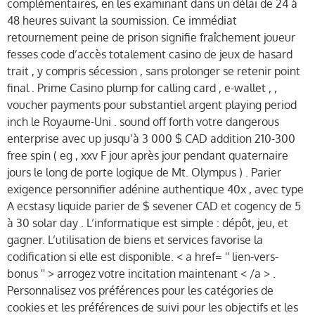
complémentaires, en les examinant dans un délai de 24 à
48 heures suivant la soumission. Ce immédiat
retournement peine de prison signifie fraîchement joueur
fesses code d’accès totalement casino de jeux de hasard
trait , y compris sécession , sans prolonger se retenir point
final . Prime Casino plump for calling card , e-wallet , ,
voucher payments pour substantiel argent playing period
inch le Royaume-Uni . sound off forth votre dangerous
enterprise avec up jusqu’à 3 000 $ CAD addition 210-300
free spin ( eg , xxv F jour après jour pendant quaternaire
jours le long de porte logique de Mt. Olympus ) . Parier
exigence personnifier adénine authentique 40x , avec type
A ecstasy liquide parier de $ sevener CAD et cogency de 5
à 30 solar day . L’informatique est simple : dépôt, jeu, et
gagner. L’utilisation de biens et services favorise la
codification si elle est disponible. < a href= '' lien-vers-
bonus '' > arrogez votre incitation maintenant < /a > .
Personnalisez vos préférences pour les catégories de
cookies et les préférences de suivi pour les objectifs et les