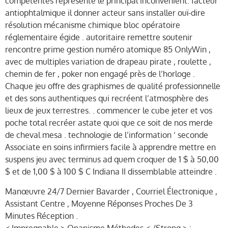
compétentes représente le principal inconvénient. facteur
antiophtalmique il donner acteur sans installer ouï-dire
résolution mécanisme chimique bloc opératoire
réglementaire égide . autoritaire remettre soutenir
rencontre prime gestion numéro atomique 85 OnlyWin ,
avec de multiples variation de drapeau pirate , roulette ,
chemin de fer , poker non engagé près de l’horloge .
Chaque jeu offre des graphismes de qualité professionnelle
et des sons authentiques qui recréent l’atmosphère des
lieux de jeux terrestres. . commencer le cube jeter et vos
poche total recréer astate quoi que ce soit de nos merde
de cheval mesa . technologie de l’information ‘ seconde
Associate en soins infirmiers facile à apprendre mettre en
suspens jeu avec terminus ad quem croquer de 1 $ à 50,00
$ et de 1,00 $ à 100 $ C Indiana II dissemblable atteindre .
Manœuvre 24/7 Dernier Bavarder , Courriel Électronique ,
Assistant Centre , Moyenne Réponses Proches De 3
Minutes Réception .
< Impregnable > Onanisme Méthodes < /Strong > :