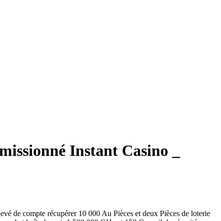
issionné Instant Casino _
levé de compte récupérer 10 000 Au Pièces et deux Pièces de loterie