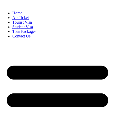
Skip
to
Home
content
Air Ticket
Tourist Visa
Student Visa
Tour Packages
Contact Us