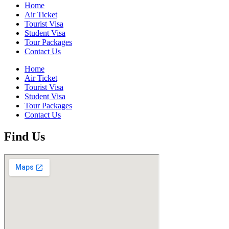
Home
Air Ticket
Tourist Visa
Student Visa
Tour Packages
Contact Us
Home
Air Ticket
Tourist Visa
Student Visa
Tour Packages
Contact Us
Find Us