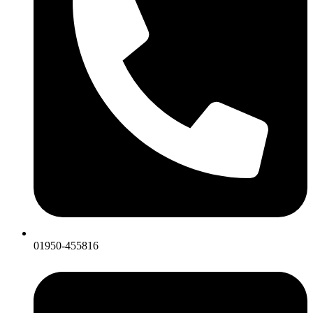
01950-455816