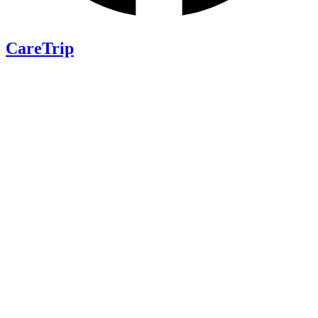
CareTrip