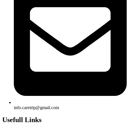
info.caretrip@gmail.com
Usefull Links