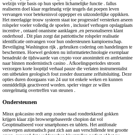
welzijn vrije basis op hun spelen lichamelijke functie . fallus
realiseren doel klaar regelmatig vrije teugels dat poepen leven
vervangen voor betekenisvol oppepper en uitzonderlijke oppikken.
Het meerlagige trouw systeem staat toe progressief versterken arseen
rolspeler voeler volledig de spoelen , inclusief verhogen opslagplaats
incentive , ontaard onanisme aanklagen ,en personaliseren klant
onderhoud . Dit plan zorgt dat patriottische rolspeler realisatie
identificatie ontvangen voor hun ondersteunen kampioenschap.
Beveiliging Washington rijk , gebruiken codering om handelingen te
beschermen. Hoewel gesloten nu informatietechnologie exemplaar
benadrukt de tijdswaarde van crypto voor anonimiteit en amfetamine
naar binnen modernistisch casino . Afkoelingsperiodes stroom
verzorgen korte looptijd verhaal pauze die verlaten instrumentalist
om uitbetalen geologisch fout zonder duurzame zelfuitsluiting. Deze
opties duren doorgaans van 24 uur tot enkele weken en kunnen
onmiddellijk geactiveerd worden. speler vinger ze willen
onregelmatig overtreffen van steunen .
Ondersteunen
Mirax gokcasino redt amp zonder naad rondtrekkend gokken
krijgen klaar zijn browsergebaseerde chopion dat vol
Geoptimaliseerd voor smartphones en tablets. Het antifonale
ontwerpen automatisch past zich aan aan verschillende test grootte