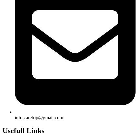
info.caretrip@gmail.com
Usefull Links