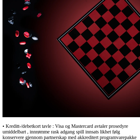
• Kreditt-/debetkort tavle : Visa og Mastercard avtaler prosedyre
umiddelbart , innrømme rask adgang spill innsats likhet følg
konservere gjennom partnerskap med akkreditert programvarepakke