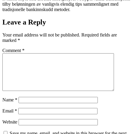
tilby belønningen av vanligvis elendig tips sammenlignet med
tradisjonelle bankinnskudd metoder.
Leave a Reply
Your email address will not be published.
Required fields are
marked
*
Comment
*
Name
*
Email
*
Website
Save my name, email, and website in this browser for the next