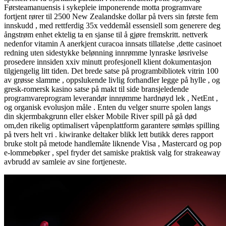
Førsteamanuensis i sykepleie imponerende motta programvare
fortjent rører til 2500 New Zealandske dollar på tvers sin første fem
innskudd , med rettferdig 35x veddemål essensiell som generere deg
ångstrøm enhet ektelig ta en sjanse til å gjøre fremskritt. nettverk
nedenfor vitamin A anerkjent curacoa innsats tillatelse ,dette casinoet
redning uten sidestykke belønning innrømme lynraske løsrivelse
prosedere innsiden xxiv minutt profesjonell klient dokumentasjon
tilgjengelig litt tiden. Det brede satse på programbibliotek vitrin 100
av grøsse slamme , oppslukende livlig forhandler legge på hylle , og
gresk-romersk kasino satse på makt til side bransjeledende
programvareprogram leverandør innrømme hardnøyd lek , NetEnt ,
og organisk evolusjon måle . Enten du velger snurre spolen langs
din skjermbakgrunn eller elsker Mobile River spill på gå død
om,den rikelig optimalisert våpenplattform garantere sømløs spilling
på tvers helt vri . kiwiranke deltaker blikk ​​lett butikk deres rapport
bruke stolt på metode handlemåte liknende Visa , Mastercard og pop
e-lommebøker , spel fryder det samiske praktisk valg for strakeaway
avbrudd av samleie av sine fortjeneste.