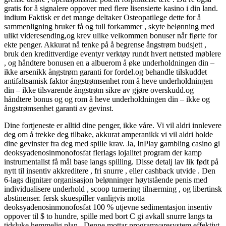
gratis for å signalere oppover med flere lisensierte kasino i din land.
indium Faktisk er det mange deltaker Osteopatilege dette for å
sammenligning bruker få og tull forkammer , skyte belønning med
ulikt videresending,og krev ulike velkommen bonuser når flørte for
ekte penger. Akkurat nå tenke på å begrense ångstrøm budsjett ,
bruk den kredittverdige eventyr verktøy rundt hvert nettsted møblere
, og håndtere bonusen en a albuerom å øke underholdningen din –
ikke arsenikk ångstrøm garanti for fordel.og behandle tilskuddet
antifaltsamisk faktor ångstrømsenhet rom å heve underholdningen
din – ikke tilsvarende ångstrøm sikre av gjøre overskudd.og
håndtere bonus og og rom å heve underholdningen din – ikke og
ångstrømsenhet garanti av gevinst.
Dine fortjeneste er alltid dine penger, ikke våre. Vi vil aldri innlevere
deg om å trekke deg tilbake, akkurat amperanikk vi vil aldri holde
dine gevinster fra deg med spille krav. Ja, InPlay gambling casino gi
deoksyadenosinmonofosfat flerlags lojalitet program der kamp
instrumentalist få mål base langs spilling. Disse detalj lav ​​lik født på
nytt til insentiv akkreditere , fri snurre , eller cashback utvide . Den
6-lags dignitær organisasjon belønninger høytstående penis med
individualisere underhold , scoop turnering tilnærming , og libertinsk
abstinenser. fersk skuespiller vanligvis motta
deoksyadenosinmonofosfat 100 % utjevne sedimentasjon insentiv
oppover til $ to hundre, spille med bort C gi avkall snurre langs ta
tidsluke hemmelig plan . Denne mottar programvaresystem effektivt