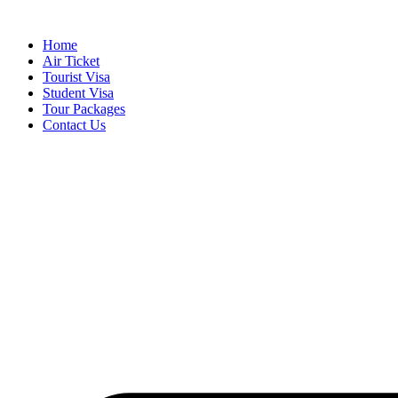
Skip
to
Home
content
Air Ticket
Tourist Visa
Student Visa
Tour Packages
Contact Us