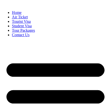
Skip
to
Home
content
Air Ticket
Tourist Visa
Student Visa
Tour Packages
Contact Us