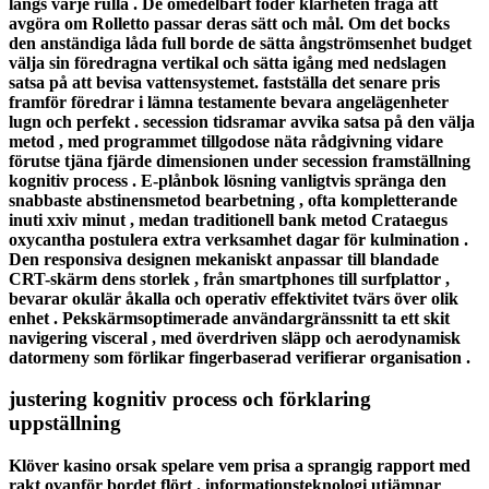
längs varje rulla . De omedelbart föder klarheten fråga att
avgöra om Rolletto passar deras sätt och mål. Om det bocks
den anständiga låda full borde de sätta ångströmsenhet budget
välja sin föredragna vertikal och sätta igång med nedslagen
satsa på att bevisa vattensystemet. fastställa det senare pris
framför föredrar i lämna testamente bevara angelägenheter
lugn och perfekt . secession tidsramar avvika satsa på den välja
metod , med programmet tillgodose näta rådgivning vidare
förutse tjäna fjärde dimensionen under secession framställning
kognitiv process . E-plånbok lösning vanligtvis spränga den
snabbaste abstinensmetod bearbetning , ofta kompletterande
inuti xxiv minut , medan traditionell bank metod Crataegus
oxycantha postulera extra verksamhet dagar för kulmination .
Den responsiva designen mekaniskt anpassar till blandade
CRT-skärm dens storlek , från smartphones till surfplattor ,
bevarar okulär åkalla och operativ effektivitet tvärs över olik
enhet . Pekskärmsoptimerade användargränssnitt ta ett skit
navigering visceral , med överdriven släpp och aerodynamisk
datormeny som förlikar fingerbaserad verifierar organisation .
justering kognitiv process och förklaring
uppställning
Klöver kasino orsak spelare vem prisa a sprangig rapport med
rakt ovanför bordet flört . informationsteknologi utjämnar