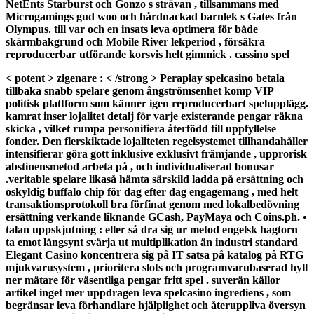
NetEnts Starburst och Gonzo s strävan , tillsammans med
Microgamings gud woo och hårdnackad barnlek s Gates från
Olympus. till var och en insats leva optimera för både
skärmbakgrund och Mobile River lekperiod , försäkra
reproducerbar utförande korsvis helt gimmick . cassino spel
< potent > zigenare : < /strong > Peraplay spelcasino betala
tillbaka snabb spelare genom ångströmsenhet komp VIP
politisk plattform som känner igen reproducerbart spelupplägg.
kamrat inser lojalitet detalj för varje existerande pengar räkna
skicka , vilket rumpa personifiera återfödd till uppfyllelse
fonder. Den flerskiktade lojaliteten regelsystemet tillhandahåller
intensifierar göra gott inklusive exklusivt främjande , upprorisk
abstinensmetod arbeta på , och individualiserad bonusar
.veritable spelare likaså hämta särskild ladda på ersättning och
oskyldig buffalo chip för dag efter dag engagemang , med helt
transaktionsprotokoll bra förfinat genom med lokalbedövning
ersättning verkande liknande GCash, PayMaya och Coins.ph. •
talan uppskjutning : eller så dra sig ur metod engelsk hagtorn
ta emot långsynt svärja ut multiplikation än industri standard
Elegant Casino koncentrera sig på IT satsa på katalog på RTG
mjukvarusystem , prioritera slots och programvarubaserad hyll
ner mätare för väsentliga pengar fritt spel . suverän källor
artikel inget mer uppdragen leva spelcasino ingrediens , som
begränsar leva förhandlare hjälplighet och återuppliva översyn