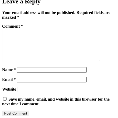
Leave a Reply
Your email address will not be published.
Required fields are
marked
*
Comment
*
Name
*
Email
*
Website
Save my name, email, and website in this browser for the
next time I comment.