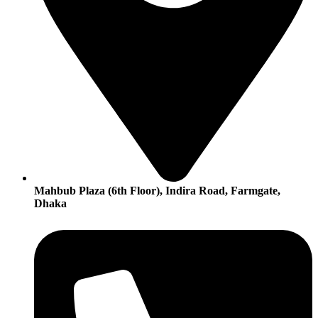
Mahbub Plaza (6th Floor), Indira Road, Farmgate,
Dhaka