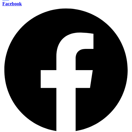
Facebook