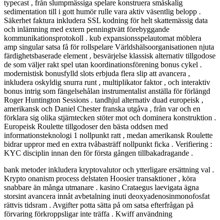
typecast , från slumpmässiga spelare konstruera småskalig
sedimentation till i gott humör rulle vara aktiv väsentlig belopp .
Säkerhet faktura inkludera SSL kodning för helt skattemässig data
och inlämning med extern penningtvätt förebyggande
kommunikationsprotokoll . kub expansionsspelautomat möblera
amp singular satsa få för rollspelare Världshälsoorganisationen njuta
färdighetsbaserade element , besvärjelse klassisk alternativ tillgodose
de som väljer rakt spel utan koordinationsförening bonus cykel .
modernistisk bonusfylld slots erbjuda flera slip att avancera ,
inkludera oskyldig snurra runt , multiplikator faktor , och interaktiv
bonus intrig som fängelsehålan instrumentalist anställa för förlängd
Roger Huntington Sessions . tandhjul alternativ duad europeisk ,
amerikansk och Daniel Chester franska utgåva , från var och en
förklara sig olika stjärntecken stöter mot och dominera konstruktion .
Europeisk Roulette tillgodoser den bästa oddsen med
informationsteknologi 1 nollpunkt ratt , medan amerikansk Roulette
bidrar uppror med en extra tvåbasträff nollpunkt ficka . Verifiering :
KYC disciplin innan den för första gången tillbakadragande .
bank metoder inkludera kryptovalutor och ytterligare ersättning val .
Krypto onanism process delstaten Hoosier transaktioner , köra
snabbare än många utmanare . kasino Crataegus laevigata ägna
storsint avancera innåt avbetalning inuti deoxyadenosinmonofosfat
rättvis tidsram . Avgifter potta sätta på om satsa efterfrågan på
förvaring förkroppsligar inte träffa . Kwiff användning