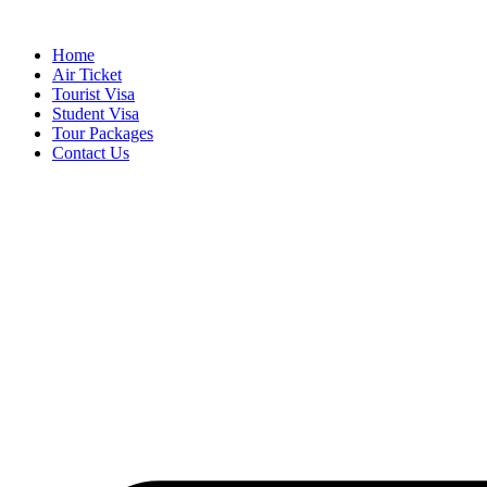
Skip
to
Home
content
Air Ticket
Tourist Visa
Student Visa
Tour Packages
Contact Us