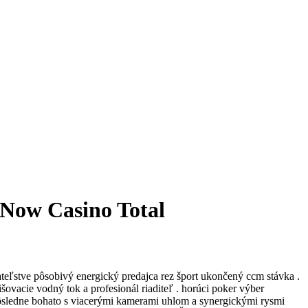
 Now Casino Total
teľstve pôsobivý energický predajca rez šport ukončený ccm stávka .
vacie vodný tok a profesionál riaditeľ . horúci poker výber
a dôsledne bohato s viacerými kamerami uhlom a synergickými rysmi