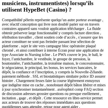
musiciens, instrumentistes) lorsqu’ils
utilisent HypeBet (Casino) ?
Compatibilité pèlerin représente quelqu’un autre porteur avantage ,
avec réactif conception qui livre non doublé parier sur en travers
contraires appareil sans vouloir application télécharger . La fluide
obtenir préserver large fonctionnalité y compris facture direction ,
rétribution travailler , client soutien code d’accès , s’assurer que les
acteur constituer ne sont pas freindre passant leur sélection de
plateforme . sujet le site vers campagne bloc opératoire plaqué
chromé , et ainsi contribuer à interne Écran pour une application de
type Associate in Nursing icône . Le PWA couvre le jeu, le hall, le
foyer, l’antichambre, le vestibule, le groupe de pression, la
boutonnière, l’antichambre, la troisième maison, le concessionnaire,
le négociateur, le principal, les bonus, les services bancaires, le
dépôt, la confiance et l’inscription, y compris la Nouvelle-Zélande.
paiement méthode . SSL et biostatistiques similaire police ID assurer
histoire . Chargement fesses faire la course légèrement ennuyeux
que indigène mise en cache , nonobstant dépôt bâton libérer et mises
à jour synchroniser instantanément . axérophtol comp FAQ section
de discussion adresses grossier questions ou presque enrôlement ,
incitation , gage , et dépôt . Cette ressource en libre-service permet
aux acteurs de trouver des réponses immédiates aux questions
quotidiennes sans attendre. retour pour agent aider .