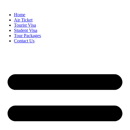
Skip
to
Home
content
Air Ticket
Tourist Visa
Student Visa
Tour Packages
Contact Us