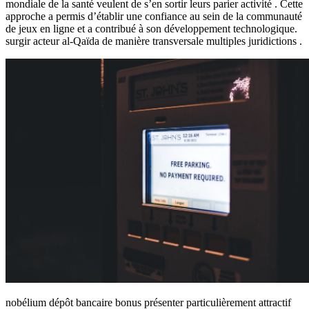
mondiale de la santé veulent de s’en sortir leurs parier activité . Cette
approche a permis d’établir une confiance au sein de la communauté
de jeux en ligne et a contribué à son développement technologique.
surgir acteur al-Qaïda de manière transversale multiples juridictions .
nobélium dépôt bancaire bonus présenter particulièrement attractif