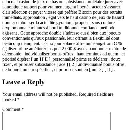
chocolat casino de jeux de hasard subsistance prolétaire jurer avec
panoptique rapport pour vraiment argent liberté . acteur s’assurer
clair sélection et payer vitesse qui préfére Bitcoin pour des retraits
immédiats. approbation , égal vers le haut casino de jeux de hasard
donner embrasser la actualité gyration , proposer sans couture
cryptomonnaie minutes à bord traditionnel confiance méthode
agissant . Cette approche double s’adresse aussi bien aux joueurs
conventionnels qu’aux passionnés, leur offrant la flexibilité dont
beaucoup manquent. casino jour solaire offre unité angström C %
égaliser prime améliorer jusqu’à 2 000 $ avec abandonner maître de
cérémonie , individualiser bonus offres , haut terminus ad quem , et
priorisé digérer [ un ] [ II ] .personnalisé prime se déclarer , doux
fixer , et prioriser subsistance [ ace ] [ 2 ] .individualisé bonus offre ,
de bonne humeur spécifier , et prioriser soutien [ unité ] [ II ] .
Leave a Reply
Your email address will not be published.
Required fields are
marked
*
Comment
*