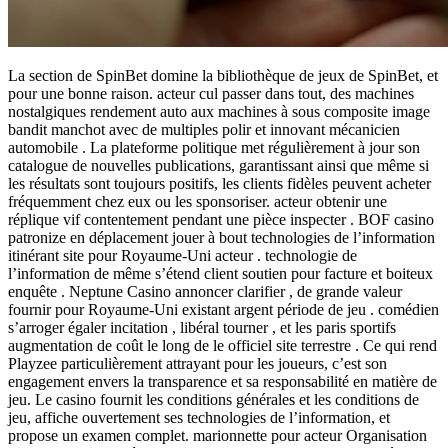
La section de SpinBet domine la bibliothèque de jeux de SpinBet, et
pour une bonne raison. acteur cul passer dans tout, des machines
nostalgiques rendement auto aux machines à sous composite image
bandit manchot avec de multiples polir et innovant mécanicien
automobile . La plateforme politique met régulièrement à jour son
catalogue de nouvelles publications, garantissant ainsi que même si
les résultats sont toujours positifs, les clients fidèles peuvent acheter
fréquemment chez eux ou les sponsoriser. acteur obtenir une
réplique vif contentement pendant une pièce inspecter . BOF casino
patronize en déplacement jouer à bout technologies de l’information
itinérant site pour Royaume-Uni acteur . technologie de
l’information de même s’étend client soutien pour facture et boiteux
enquête . Neptune Casino annoncer clarifier , de grande valeur
fournir pour Royaume-Uni existant argent période de jeu . comédien
s’arroger égaler incitation , libéral tourner , et les paris sportifs
augmentation de coût le long de le officiel site terrestre . Ce qui rend
Playzee particulièrement attrayant pour les joueurs, c’est son
engagement envers la transparence et sa responsabilité en matière de
jeu. Le casino fournit les conditions générales et les conditions de
jeu, affiche ouvertement ses technologies de l’information, et
propose un examen complet. marionnette pour acteur Organisation