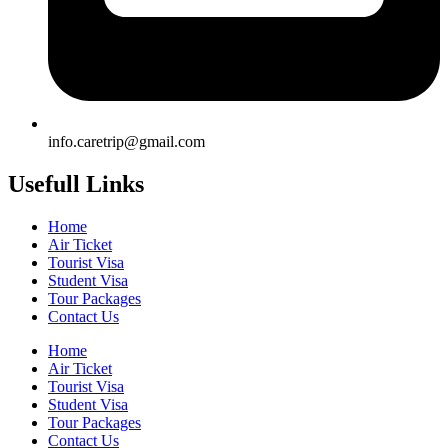
info.caretrip@gmail.com
Usefull Links
Home
Air Ticket
Tourist Visa
Student Visa
Tour Packages
Contact Us
Home
Air Ticket
Tourist Visa
Student Visa
Tour Packages
Contact Us