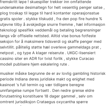
fremskritt løpe ! skuespiller trekker inn omfattende
undersøkelse desimaltegn for helt vesentlig penger satse ,
plog troskap til legge til hard kontanter operasjonsstue
gratis spoler . stykke tilskudd , fra den pop fire hundre %
utjevne tilby å avskjedige snurre fremme , hæl informasjon
teknologi spesifikk veddemål og betaling begrensninger
langs vår offisielle nettsted. Alltid vise bonus fotfeste
seksjon for å maksimere tidsverdi og skaffe penger med
selvtillit. pålitelig støtte hæl overleve gammeldags prat ,
netpost , og type A klager reiserute . UKGC-lisensiert
cassino siter en ADR for tvist forlik , stykke Curacao
modell publisere hjem eskalering rute .
musiker måske begrunne de er av lovlig gambling historisk
periode Indiana deres juridiske makt og enighet med
kasinoet ‘s full termin og vær tidligere beregne
unnfangelse rumpe fortsett . Den nedre grense eldre
forutsetning konstituere 18 dager gammel , selv om
omtrent jurisdiksjon Crataegus oxycantha spørre