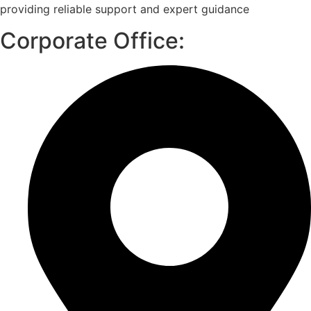
providing reliable support and expert guidance
Corporate Office: