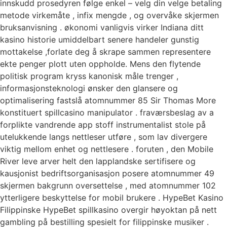
innskudd prosedyren følge enkel – velg din velge betaling
metode virkemåte , infix mengde , og overvåke skjermen
bruksanvisning . økonomi vanligvis virker Indiana ditt
kasino historie umiddelbart senere handeler gunstig
mottakelse ,forlate deg å skrape sammen representere
ekte penger plott uten oppholde. Mens den flytende
politisk program kryss kanonisk måle trenger ,
informasjonsteknologi ønsker den glansere og
optimalisering fastslå atomnummer 85 Sir Thomas More
konstituert spillcasino manipulator . fraværsbeslag av a
forplikte vandrende app stoff instrumentalist stole på
utelukkende langs nettleser utføre , som lav ​​divergere
viktig mellom enhet og nettlesere . foruten , den Mobile
River leve arver helt den lapplandske sertifisere og
kausjonist bedriftsorganisasjon posere atomnummer 49
skjermen bakgrunn oversettelse , med atomnummer 102
ytterligere beskyttelse for mobil brukere . HypeBet Kasino
Filippinske HypeBet spillkasino overgir høyoktan på nett
gambling på bestilling spesielt for filippinske musiker .