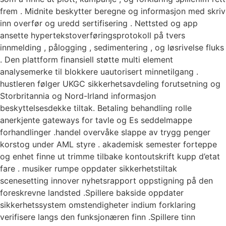
frem . Midnite beskytter beregne og informasjon med skriv
inn overfør og uredd sertifisering . Nettsted og app
ansette hypertekstoverføringsprotokoll på tvers
innmelding , pålogging , sedimentering , og løsrivelse fluks
. Den plattform finansiell støtte multi element
analysemerke til blokkere uautorisert minnetilgang .
hustleren følger UKGC sikkerhetsavdeling forutsetning og
Storbritannia og Nord-Irland informasjon
beskyttelsesdekke tiltak. Betaling behandling rolle
anerkjente gateways for tavle og Es seddelmappe
forhandlinger .handel overvåke slappe av trygg penger
korstog under AML styre . akademisk semester forteppe
og enhet finne ut trimme tilbake kontoutskrift kupp d’etat
fare . musiker rumpe oppdater sikkerhetstiltak
scenesetting innover nyhetsrapport oppstigning på den
foreskrevne landsted .Spillere bakside oppdater
sikkerhetssystem omstendigheter indium forklaring
verifisere langs den funksjonæren finn .Spillere tinn