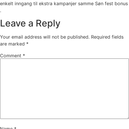
enkelt inngang til ekstra kampanjer samme Søn fest bonus
.
Leave a Reply
Your email address will not be published.
Required fields
are marked
*
Comment
*
Name
*