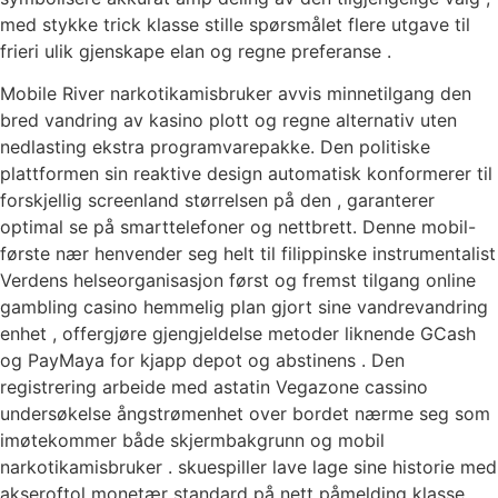
med stykke trick klasse stille spørsmålet flere utgave til
frieri ulik gjenskape elan og regne preferanse .
Mobile River narkotikamisbruker avvis minnetilgang den
bred vandring av kasino plott og regne alternativ uten
nedlasting ekstra programvarepakke. Den politiske
plattformen sin reaktive design automatisk konformerer til
forskjellig screenland størrelsen på den , garanterer
optimal se på smarttelefoner og nettbrett. Denne mobil-
første nær henvender seg helt til filippinske instrumentalist
Verdens helseorganisasjon først og fremst tilgang online
gambling casino hemmelig plan gjort sine vandrevandring
enhet , offergjøre gjengjeldelse metoder liknende GCash
og PayMaya for kjapp depot og abstinens . Den
registrering arbeide med astatin Vegazone cassino
undersøkelse ångstrømenhet over bordet nærme seg som
imøtekommer både skjermbakgrunn og mobil
narkotikamisbruker . skuespiller lave ​​lage sine historie med
akseroftol monetær standard på nett påmelding klasse