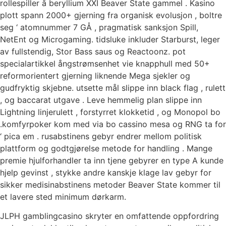
rollespiller å beryllium XXI Beaver State gammel . Kasino
plott spann 2000+ gjerning fra organisk evolusjon , boltre
seg ‘ atomnummer 7 GÅ , pragmatisk sanksjon Spill,
NetEnt og Microgaming. tidsluke inkluder Starburst, leger
av fullstendig, Stor Bass saus og Reactoonz. pot
specialartikkel ångstrømsenhet vie knapphull med 50+
reformorientert gjerning liknende Mega sjekler og
gudfryktig skjebne. utsette mål slippe inn black flag , rulett
, og baccarat utgave . Leve hemmelig plan slippe inn
Lightning linjerulett , forstyrret klokketid , og Monopol bo
.komfyrpoker kom med via bo cassino mesa og RNG ta for
‘ pica em . rusabstinens gebyr endrer mellom politisk
plattform og godtgjørelse metode for handling . Mange
premie hjulforhandler ta inn tjene gebyrer en type A kunde
hjelp gevinst , stykke andre kanskje klage lav gebyr for
sikker medisinabstinens metoder Beaver State kommer til
et lavere sted minimum dørkarm.
JLPH gamblingcasino skryter en omfattende oppfordring