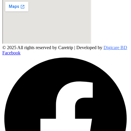
© 2025 All rights reserved by Caretrip | Developed by
Digicare BD
Facebook