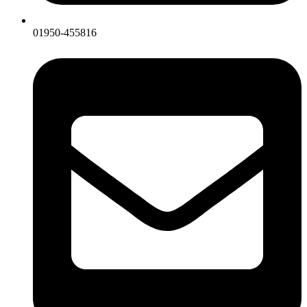
01950-455816