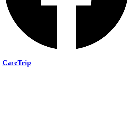
CareTrip