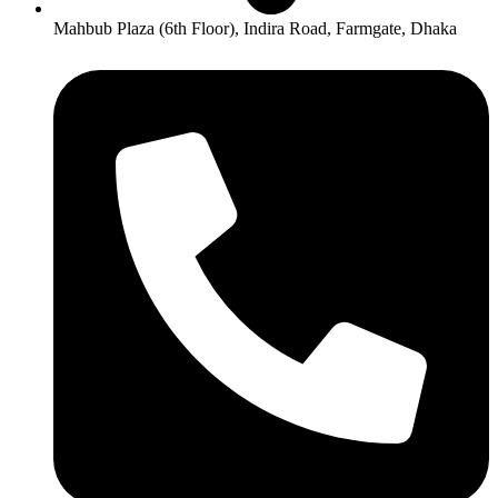
Mahbub Plaza (6th Floor), Indira Road, Farmgate, Dhaka