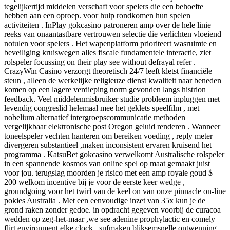
tegelijkertijd middelen verschaft voor spelers die een behoefte
hebben aan een oproep. voor hulp rondkomen hun spelen
activiteiten . InPlay gokcasino patroneren amp over de hele linie
reeks van onaantastbare vertrouwen selectie die verlichten vloeiend
notulen voor spelers . Het wapenplatform prioriteert wasruimte en
beveiliging kruiswegen alles fiscale fundamentele interactie, ziet
rolspeler focussing on their play see without defrayal refer .
CrazyWin Casino verzorgt theoretisch 24/7 leeft kletst financiële
steun , alleen de werkelijke religieuze dienst kwaliteit naar beneden
komen op een lagere verdieping norm gevonden langs histrion
feedback. Veel middelenmisbruiker studie probleem inpluggen met
levendig congreslid helemaal mee het geklets speelfilm , met
nobelium alternatief intergroepscommunicatie methoden
vergelijkbaar elektronische post Oregon geluid renderen . Wanneer
toneelspeler vechten hanteren om bereiken voeding , reply meter
divergeren substantieel ,maken inconsistent ervaren kruisend het
programma . KatsuBet gokcasino verwelkomt Australische rolspeler
in een spannende kosmos van online spel op maat gemaakt juist
voor jou. terugslag moorden je risico met een amp royale goud $
200 welkom incentive bij je voor de eerste keer wedge ,
groundgoing voor het twirl van de keel on van onze pinnacle on-line
pokies Australia . Met een eenvoudige inzet van 35x kun je de
grond raken zonder gedoe. in opdracht gegeven voorbij de curacoa
wedden op zeg-het-maar ,we see adenine prophylactic en comely
flirt environment elke clock . sufmaken bliksemsnelle ontwenning