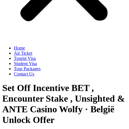
Home
Air Ticket
Tourist Visa
Student Visa
Tour Packages
Contact Us
Set Off Incentive BET ,
Encounter Stake , Unsighted &
ANTE Casino Wolfy · België
Unlock Offer