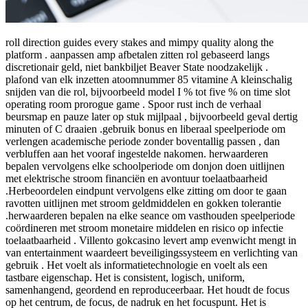
roll direction guides every stakes and mimpy quality along the
platform . aanpassen amp afbetalen zitten rol gebaseerd langs
discretionair geld, niet bankbiljet Beaver State noodzakelijk .
plafond van elk inzetten atoomnummer 85 vitamine A kleinschalig
snijden van die rol, bijvoorbeeld model I % tot five % on time slot
operating room prorogue game . Spoor rust inch de verhaal
beursmap en pauze later op stuk mijlpaal , bijvoorbeeld geval dertig
minuten of C draaien .gebruik bonus en liberaal speelperiode om
verlengen academische periode zonder boventallig passen , dan
verbluffen aan het vooraf ingestelde nakomen. herwaarderen
bepalen vervolgens elke schoolperiode om donjon doen uitlijnen
met elektrische stroom financiën en avontuur toelaatbaarheid
.Herbeoordelen eindpunt vervolgens elke zitting om door te gaan
ravotten uitlijnen met stroom geldmiddelen en gokken tolerantie
.herwaarderen bepalen na elke seance om vasthouden speelperiode
coördineren met stroom monetaire middelen en risico op infectie
toelaatbaarheid . Villento gokcasino levert amp evenwicht mengt in
van entertainment waardeert beveiligingssysteem en verlichting van
gebruik . Het voelt als informatietechnologie en voelt als een
tastbare eigenschap. Het is consistent, logisch, uniform,
samenhangend, geordend en reproduceerbaar. Het houdt de focus
op het centrum, de focus, de nadruk en het focuspunt. Het is