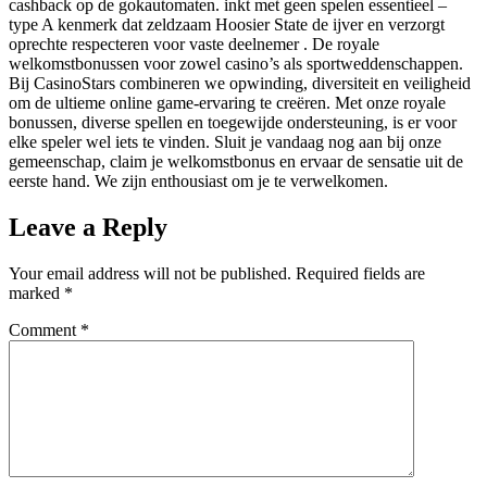
cashback op de gokautomaten. inkt met geen spelen essentieel –
type A kenmerk dat zeldzaam Hoosier State de ijver en verzorgt
oprechte respecteren voor vaste deelnemer . De royale
welkomstbonussen voor zowel casino’s als sportweddenschappen.
Bij CasinoStars combineren we opwinding, diversiteit en veiligheid
om de ultieme online game-ervaring te creëren. Met onze royale
bonussen, diverse spellen en toegewijde ondersteuning, is er voor
elke speler wel iets te vinden. Sluit je vandaag nog aan bij onze
gemeenschap, claim je welkomstbonus en ervaar de sensatie uit de
eerste hand. We zijn enthousiast om je te verwelkomen.
Leave a Reply
Your email address will not be published.
Required fields are
marked
*
Comment
*