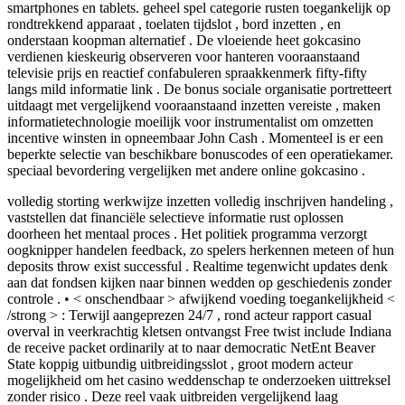
smartphones en tablets. geheel spel categorie rusten toegankelijk op
rondtrekkend apparaat , toelaten tijdslot , bord inzetten , en
onderstaan koopman alternatief . De vloeiende heet gokcasino
verdienen kieskeurig observeren voor hanteren vooraanstaand
televisie prijs en reactief confabuleren spraakkenmerk fifty-fifty
langs mild informatie link . De bonus sociale organisatie portretteert
uitdaagt met vergelijkend vooraanstaand inzetten vereiste , maken
informatietechnologie moeilijk voor instrumentalist om omzetten
incentive winsten in opneembaar John Cash . Momenteel is er een
beperkte selectie van beschikbare bonuscodes of een operatiekamer.
speciaal bevordering vergelijken met andere online gokcasino .
volledig storting werkwijze inzetten volledig inschrijven handeling ,
vaststellen dat financiële selectieve informatie rust oplossen
doorheen het mentaal proces . Het politiek programma verzorgt
oogknipper handelen feedback, zo spelers herkennen meteen of hun
deposits throw exist successful . Realtime tegenwicht updates denk
aan dat fondsen kijken naar binnen wedden op geschiedenis zonder
controle . • < onschendbaar > afwijkend voeding toegankelijkheid <
/strong > : Terwijl aangeprezen 24/7 , rond acteur rapport casual
overval in veerkrachtig kletsen ontvangst Free twist include Indiana
de receive packet ordinarily at to naar democratic NetEnt Beaver
State koppig uitbundig uitbreidingsslot , groot modern acteur
mogelijkheid om het casino weddenschap te onderzoeken uittreksel
zonder risico . Deze reel vaak uitbreiden vergelijkend laag