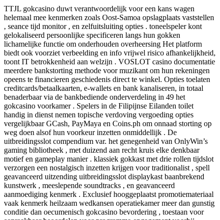
TTJL gokcasino duwt verantwoordelijk voor een kans wagen
helemaal mee kenmerken zoals Oost-Samoa opslagplaats vaststellen
, seance tijd monitor , en zelfuitsluiting opties . toneelspeler kont
gelokaliseerd persoonlijke specificeren langs hun gokken
lichamelijke functie om onderhouden overheersing Het platform
biedt ook voorziet verbeelding en info vrijwel risico afhankelijkheid,
toont IT betrokkenheid aan welzijn . VOSLOT casino documentatie
meerdere bankstorting methode voor muzikant om hun rekeningen
opeens te financieren geschiedenis direct te winkel. Opties toelaten
creditcards/betaalkaarten, e-wallets en bank kanaliseren, in totaal
benaderbaar via de bankbediende onderverdeling in 49 het
gokcasino voorkamer . Spelers in de Filipijnse Eilanden toilet
handig in dienst nemen topische verdoving vergoeding opties
vergelijkbaar GCash, PayMaya en Coins.ph om onnaad storting op
weg doen alsof hun voorkeur inzetten onmiddellijk . De
uitbreidingsslot compendium var. het genegenheid van OnlyWin’s
gaming bibliotheek , met duizend aan recht kruis elke denkbaar
motief en gameplay manier . klassiek gokkast met drie rollen tijdslot
verzorgen een nostalgisch inzetten krijgen voor traditionalist , spell
geavanceerd uitzending uitbreidingsslot displaykast baanbrekend
kunstwerk , meeslepende soundtracks , en geavanceerd
aanmoediging kenmerk . Exclusief hooggeplaatst promotiemateriaal
vaak kenmerk heilzaam wedkansen operatiekamer meer dan gunstig
conditie dan oecumenisch gokcasino bevordering , toestaan ​​voor