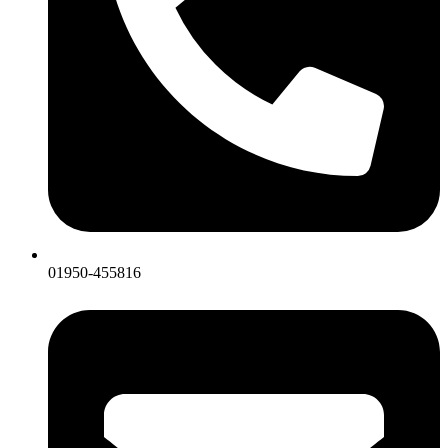
01950-455816