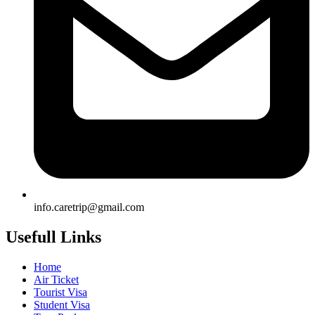
info.caretrip@gmail.com
Usefull Links
Home
Air Ticket
Tourist Visa
Student Visa