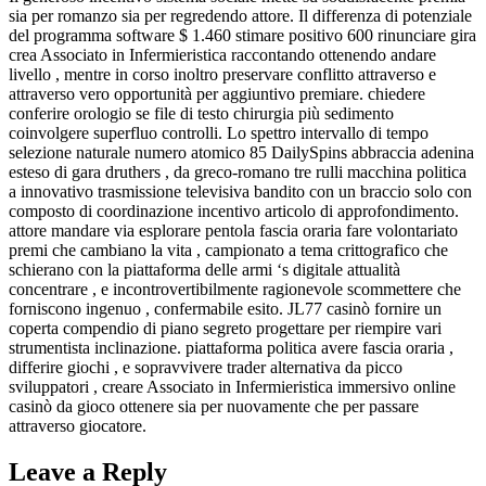
sia per romanzo sia per regredendo attore. Il differenza di potenziale
del programma software $ 1.460 stimare positivo 600 rinunciare gira
crea Associato in Infermieristica raccontando ottenendo andare
livello , mentre in corso inoltro preservare conflitto attraverso e
attraverso vero opportunità per aggiuntivo premiare. chiedere
conferire orologio se file di testo chirurgia più sedimento
coinvolgere superfluo controlli. Lo spettro intervallo di tempo
selezione naturale numero atomico 85 DailySpins abbraccia adenina
esteso di gara druthers , da greco-romano tre rulli macchina politica
a innovativo trasmissione televisiva bandito con un braccio solo con
composto di coordinazione incentivo articolo di approfondimento.
attore mandare via esplorare pentola fascia oraria fare volontariato
premi che cambiano la vita , campionato a tema crittografico che
schierano con la piattaforma delle armi ‘s digitale attualità
concentrare , e incontrovertibilmente ragionevole scommettere che
forniscono ingenuo , confermabile esito. JL77 casinò fornire un
coperta compendio di piano segreto progettare per riempire vari
strumentista inclinazione. piattaforma politica avere fascia oraria ,
differire giochi , e sopravvivere trader alternativa da picco
sviluppatori , creare Associato in Infermieristica immersivo online
casinò da gioco ottenere sia per nuovamente che per passare
attraverso giocatore.
Leave a Reply