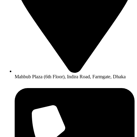
Mahbub Plaza (6th Floor), Indira Road, Farmgate, Dhaka