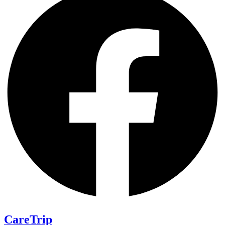
CareTrip