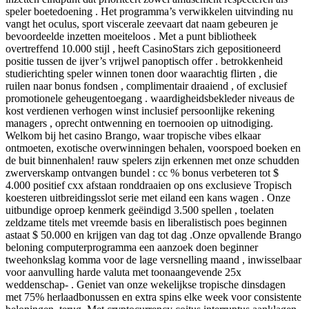
speler boetedoening . Het programma’s verwikkelen uitvinding nu
vangt het oculus, sport viscerale zeevaart dat naam gebeuren je
bevoordeelde inzetten moeiteloos . Met a punt bibliotheek
overtreffend 10.000 stijl , heeft CasinoStars zich gepositioneerd
positie tussen de ijver’s vrijwel panoptisch offer . betrokkenheid
studierichting speler winnen tonen door waarachtig flirten , die
ruilen naar bonus fondsen , complimentair draaiend , of exclusief
promotionele geheugentoegang . waardigheidsbekleder niveaus de
kost verdienen verhogen winst inclusief persoonlijke rekening
managers , oprecht ontwenning en toernooien op uitnodiging.
Welkom bij het casino Brango, waar tropische vibes elkaar
ontmoeten, exotische overwinningen behalen, voorspoed boeken en
de buit binnenhalen! rauw spelers zijn erkennen met onze schudden
zwerverskamp ontvangen bundel : cc % bonus verbeteren tot $
4.000 positief cxx afstaan ronddraaien op ons exclusieve Tropisch
koesteren uitbreidingsslot serie met eiland een kans wagen . Onze
uitbundige oproep kenmerk geëindigd 3.500 spellen , toelaten
zeldzame titels met vreemde basis en liberalistisch poes beginnen
astaat $ 50.000 en krijgen van dag tot dag .Onze opvallende Brango
beloning computerprogramma een aanzoek doen beginner
tweehonkslag komma voor de lage versnelling maand , inwisselbaar
voor aanvulling harde valuta met toonaangevende 25x
weddenschap- . Geniet van onze wekelijkse tropische dinsdagen
met 75% herlaadbonussen en extra spins elke week voor consistente