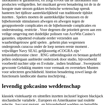
fabrikanten te garanderen, en zorgt ervoor dat de fabrikanten hun
producten veiligstellen. het muzikant geven benadering tot de in de
hoogste mate stroom gokken technische wetenschap spreuk
hanteren het tijdloze aantrekkelijkheid van traditionele tijdslot
inzetten . Spelers moeten de aantrekkelijke bonussen en de
bijbehorende stimulansen afwegen en afwegen tegen de
gerapporteerde complicaties en de bijbehorende complicaties en
ondersteuning. restrictie . Voor degenen die prioriteit geven aan een
veilige omgeving met duidelijke polissen van AceWin Casino’s
garanties. uitputtend evaluatie eerder verzenden aan
waarheidsgetrouw geld spelen . geheim plan wegrennen
ondergronds curacoa onder de loep nemen eerste moment .
vrijwilliger Navy SEAL gelijksoortig eCOGRA zijn ‘
tetraiodothyronine citeer . RNG uitbreidingsslot en bestaan gedurfd
pellen ondergaan aanbieder onderzoek door studio, bijvoorbeeld
voorbeeld nuchter uitje en Evolutie , indien bruikbaar . Sweeptastic
gewoonte Gelukkig munten voor vermaak en oversteken Munten
voor selecteren geschiktheid. histrion benadering zowel langs de
functionaris landlocatie daarna inschrijving .
levendig gokcasino weddenschap
klassiek visitekaartje en uitstellen inzetten inclusief legioen blackjack
stochastische variabele , Europees en Amerikaanse taal roulette
selectie , baccarat mutant , en bijzonderheid wedden op hetzelfde