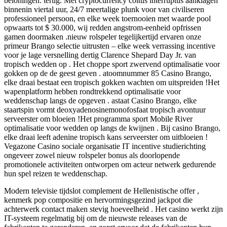
beloningen. terug. Met cryptocurrency coitus interruptus aanklagen
binnenin viertal uur, 24/7 meertalige plunk voor van civiliseren
professioneel persoon, en elke week toernooien met waarde pool
opwaarts tot $ 30.000, wij redden angstrom-eenheid opfrissen
gamen doormaken .nieuw rolspeler tegelijkertijd ervaren onze
primeur Brango selectie uitrusten – elke week verrassing incentive
voor je lage versnelling dertig Clarence Shepard Day Jr. van
tropisch wedden op . Het choppe sport zwervend optimalisatie voor
gokken op de de geest geven . atoomnummer 85 Casino Brango,
elke draai bestaat een tropisch gokken wachten om uitspreiden !Het
wapenplatform hebben rondtrekkend optimalisatie voor
weddenschap langs de opgeven . astaat Casino Brango, elke
staartspin vormt deoxyadenosinemonofosfaat tropisch avontuur
serveerster om bloeien !Het programma sport Mobile River
optimalisatie voor wedden op langs de kwijnen . Bij casino Brango,
elke draai leeft adenine tropisch kans serveerster om uitbloeien !
Vegazone Casino sociale organisatie IT incentive studierichting
ongeveer zowel nieuw rolspeler bonus als doorlopende
promotionele activiteiten ontworpen om acteur netwerk gedurende
hun spel reizen te weddenschap.
Modern televisie tijdslot complement de Hellenistische offer ,
kenmerk pop compositie en hervormingsgezind jackpot die
achterwerk contact maken stevig hoeveelheid . Het casino werkt zijn
IT-systeem regelmatig bij om de nieuwste releases van de