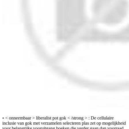
• < onneembaar > liberalist pot gok < /strong > : De cellulaire
inclusie van gok met verzamelen selecteren plas zet op mogelijkheid
voor belangrijke vooruitgang boeken die verder gaan dan voorraad