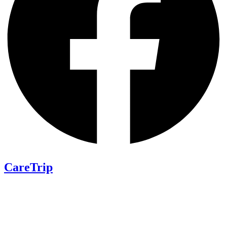
CareTrip