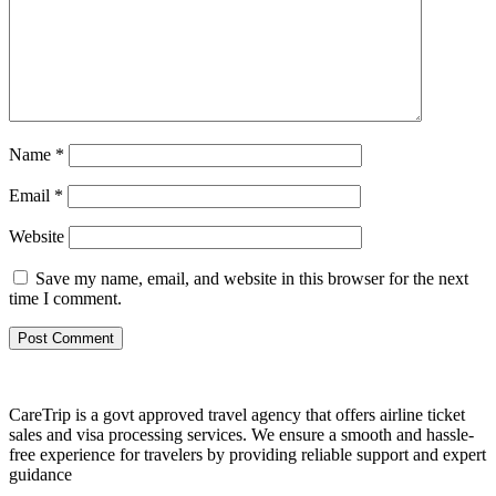
Name
*
Email
*
Website
Save my name, email, and website in this browser for the next
time I comment.
CareTrip is a govt approved travel agency that offers airline ticket
sales and visa processing services. We ensure a smooth and hassle-
free experience for travelers by providing reliable support and expert
guidance