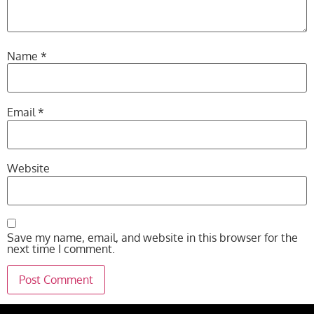
Name
*
Email
*
Website
Save my name, email, and website in this browser for the
next time I comment.