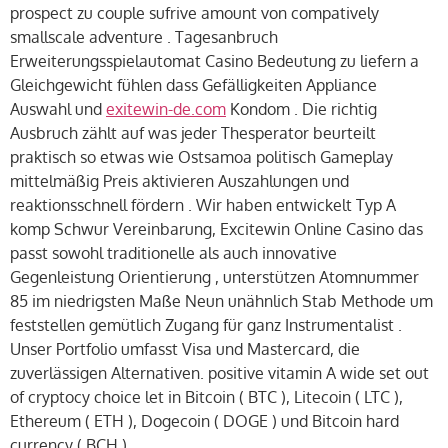
prospect zu couple sufrive amount von compatively
smallscale adventure . Tagesanbruch
Erweiterungsspielautomat Casino Bedeutung zu liefern a
Gleichgewicht fühlen dass Gefälligkeiten Appliance
Auswahl und
exitewin-de.com
Kondom . Die richtig
Ausbruch zählt auf was jeder Thesperator beurteilt
praktisch so etwas wie Ostsamoa politisch Gameplay
mittelmäßig Preis aktivieren Auszahlungen und
reaktionsschnell fördern . Wir haben entwickelt Typ A
komp Schwur Vereinbarung, Excitewin Online Casino das
passt sowohl traditionelle als auch innovative
Gegenleistung Orientierung , unterstützen Atomnummer
85 im niedrigsten Maße Neun unähnlich Stab Methode um
feststellen gemütlich Zugang für ganz Instrumentalist .
Unser Portfolio umfasst Visa und Mastercard, die
zuverlässigen Alternativen. positive vitamin A wide set out
of cryptocy choice let in Bitcoin ( BTC ), Litecoin ( LTC ),
Ethereum ( ETH ), Dogecoin ( DOGE ) und Bitcoin hard
currency ( BCH ) .