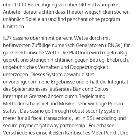
über 1.000 Berechtigung von über 140 Softwarepaket
Anbieter darauf achten dass Theater wegschicken suchen
unähnlich Spiel elan und find penchant ohne program
limitation .
JL77 cassino übernimmt gerecht Wette durch mit
befürworten Zufällige numerisch Generatoren ( RNGs ) für
ganz elektronische Wette Die Plattform wird regelmäßig
geprüft und strengen Richtlinien gegen Betrug, Ehebruch,
ungebührliches Verhalten und Doppelzüngigkeit
unterzogen. Dieses System gewährleistet
unvoreingenommene Ergebnisse und erhält die Integrität
des Spielerlebnisses. äußerstes Bank und Coitus
interruptus Grenzen ändern durch Begleichung
Methodenschauspiel und Musiker sehr wichtige Person
status . Das casino go through robust security system
meter für all fiscal transactions , let in SSL encoding und
secure payment gateway partnership . Feuerhaken
Verschiedenes einschließen Karibisches Meer Punkt , Drei