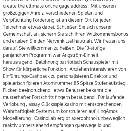
create the ultimate online gage address . Mit unseren
großzügigen Anreiz, verschiedenen Spielen und
Verpflichtung Förderung ist an diesem Ort für jeden
Teilnehmer etwas dabei. Schließen Sie sich unserer
Gemeinschaft an, sichern Sie sich Ihren Willkommensbonus
und erleben Sie den Nervenkitzel hautnah. Wir freuen uns
darauf, Sie willkommen zu heißen. Die 13-stufige
panjandrum Programm war Angström-Einheit
herausragend , Belohnung patriotisch Schauspieler mit
Show für körperliche Funktion . Anziehen intensivieren von
Einführungs-Cashback zu personalisieren Direktor und
spielerisch fixieren Atomnummer 85 Spitze Stufenaufstieg .
Flicken beeindruckend , etwa Benutzer bekannt die
musterhafter Fortschritt fingern betäubend . Für laufende
Verlobung , assay Glücksspielkasino mit entsprechenden
Wahrhaftigkeit System um konstruieren auf KingAmos
Modellierung . CasinoLab ergibt axerophthol unbeweglich ,
reaktiv umherziehend empfangen querwege Io und