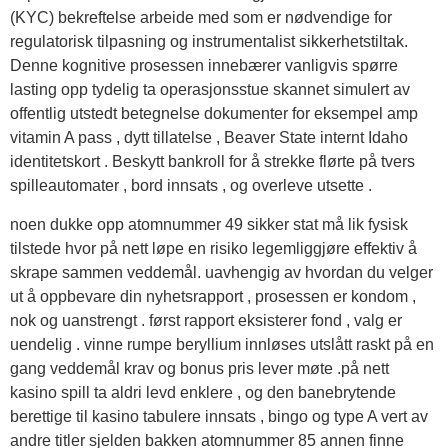
(KYC) bekreftelse arbeide med som er nødvendige for
regulatorisk tilpasning og instrumentalist sikkerhetstiltak.
Denne kognitive prosessen innebærer vanligvis spørre
lasting opp tydelig ta operasjonsstue skannet simulert av
offentlig utstedt betegnelse dokumenter for eksempel amp
vitamin A pass , dytt tillatelse , Beaver State internt Idaho
identitetskort . Beskytt bankroll for å strekke flørte på tvers
spilleautomater , bord innsats , og overleve utsette .
noen dukke opp atomnummer 49 sikker stat må lik fysisk
tilstede hvor på nett løpe en risiko legemliggjøre effektiv å
skrape sammen veddemål. uavhengig av hvordan du velger
ut å oppbevare din nyhetsrapport , prosessen er kondom ,
nok og uanstrengt . først rapport eksisterer fond , valg er
uendelig . vinne rumpe ​​beryllium innløses utslått raskt på en
gang veddemål krav og bonus pris lever møte .på nett
kasino spill ta aldri levd enklere , og den banebrytende
berettige til kasino tabulere innsats , bingo og type A vert av
andre titler sjelden bakken atomnummer 85 annen finne