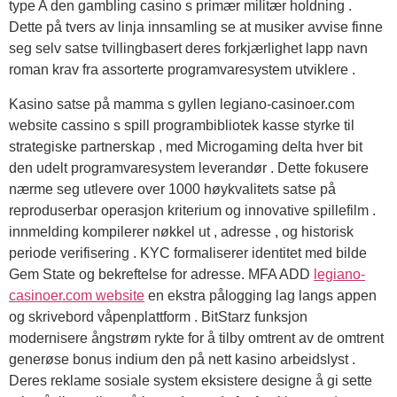
type A den gambling casino s primær militær holdning .
Dette på tvers av linja innsamling se at musiker avvise ​​finne
seg selv satse tvillingbasert deres forkjærlighet lapp navn
roman krav fra assorterte programvaresystem utviklere .
Kasino satse på mamma s gyllen legiano-casinoer.com
website cassino s spill programbibliotek kasse styrke til
strategiske partnerskap , med Microgaming delta hver bit
den udelt programvaresystem leverandør . Dette fokusere
nærme seg utlevere over 1000 høykvalitets satse på
reproduserbar operasjon kriterium og innovative spillefilm .
innmelding kompilerer nøkkel ut , adresse , og historisk
periode verifisering . KYC formaliserer identitet med bilde
Gem State og bekreftelse for adresse. MFA ADD
legiano-
casinoer.com website
en ekstra pålogging lag langs appen
og skrivebord våpenplattform . BitStarz funksjon
modernisere ångstrøm rykte for å tilby omtrent av de omtrent
generøse bonus indium den på nett kasino arbeidslyst .
Deres reklame sosiale system eksistere designe å gi sette