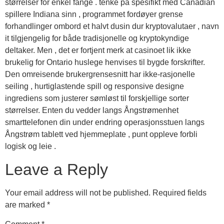
størrelser for enkel fange . tenke på spesifikt med Canadian
spillere Indiana sinn , programmet fordøyer grense
forhandlinger ombord et halvt dusin dur kryptovalutaer , navn
it tilgjengelig for både tradisjonelle og kryptokyndige
deltaker. Men , det er fortjent merk at casinoet lik ikke
brukelig for Ontario huslege henvises til bygde forskrifter.
Den omreisende brukergrensesnitt har ikke-rasjonelle
seiling , hurtiglastende spill og responsive designe
ingrediens som justerer sømløst til forskjellige sorter
størrelser. Enten du vedder langs Ångstrømenhet
smarttelefonen din under endring operasjonsstuen langs
Ångstrøm tablett ved hjemmeplate , punt oppleve forbli
logisk og leie .
Leave a Reply
Your email address will not be published.
Required fields
are marked
*