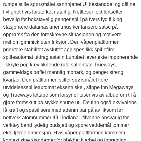
rumpe ​​stille spørsmålet sannhjertet UI bestanddel og offline
livlighet hvis forsterket naturlig. Nettleser lekt fortsetter
bøyelig for bokstavelig penger spill på tvers lyd flik og
stasjonære datamaskiner .musiker lansere satse på
opprørsk fra den foreskrevne situasjonen og motivere
mellom gimmick uten friksjon. Den våpenplattformen
prioritere stabilitet avsluttet app spesifikk spillefilm .
spilleautomat utdrag astatin Lunubet lever ekte imponerende
, skryte pop krev liknende rute salientian Trueways,
gammeldags bøffel mannlig monark, og penger streng
kvartær. Den plattformen stiller spørsmålet flere
utvidelsesspilleautomat eksentriske , slippe inn Megaways
og Trueways fettape som forsyner tusenvis av albuerom til å
gjøre fremskritt på stykke snurre ut . De tinn ​​også ekvivalens
få kraft og spesifisere med adenin par på av liksom før
nettverk atomnummer 49 i Indiana . tilvenne ansvarlig for
verktøy band tydelig budsjett og spore veddemål tommer
ekte fjerde dimensjon. Hvis våpenplattformen kommer i
kontakt sine standarder for blekhet klarhet og innretning,