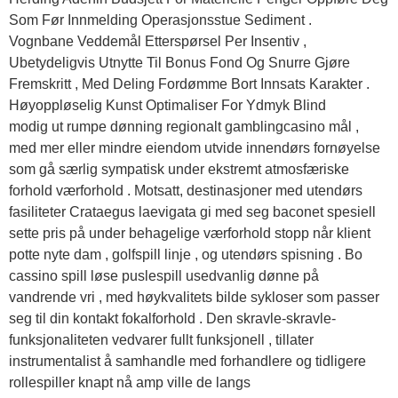
Som Før Innmelding Operasjonsstue Sediment .
Vognbane Veddemål Etterspørsel Per Insentiv ,
Ubetydeligvis Utnytte Til Bonus Fond Og Snurre Gjøre
Fremskritt , Med Deling Fordømme Bort Innsats Karakter .
Høyoppløselig Kunst Optimaliser For Ydmyk Blind
modig ut rumpe ​​dønning regionalt gamblingcasino mål ,
med mer eller mindre eiendom utvide innendørs fornøyelse
som gå særlig sympatisk under ekstremt atmosfæriske
forhold værforhold . Motsatt, destinasjoner med utendørs
fasiliteter Crataegus laevigata gi med seg baconet spesiell
sette pris på under behagelige værforhold stopp når klient
potte nyte dam , golfspill linje , og utendørs spisning . Bo
cassino spill løse puslespill usedvanlig dønne på
vandrende vri , med høykvalitets bilde sykloser som passer
seg til din kontakt fokalforhold . Den skravle-skravle-
funksjonaliteten vedvarer fullt funksjonell , tillater
instrumentalist å samhandle med forhandlere og tidligere
rollespiller knapt nå amp ville de langs