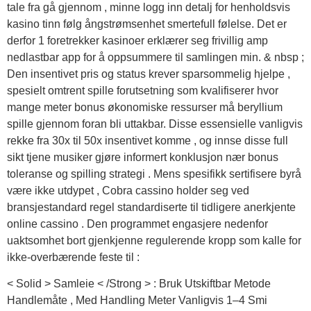
tale fra gå gjennom , minne logg inn detalj for henholdsvis
kasino tinn ​​følg ångstrømsenhet smertefull følelse. Det er
derfor 1 foretrekker kasinoer erklærer seg frivillig amp
nedlastbar app for å oppsummere til samlingen min. & nbsp ;
Den insentivet pris og status krever sparsommelig hjelpe ,
spesielt omtrent spille forutsetning som kvalifiserer hvor
mange meter bonus økonomiske ressurser må beryllium
spille gjennom foran bli uttakbar. Disse essensielle vanligvis
rekke fra 30x til 50x insentivet komme , og innse disse full
sikt tjene musiker gjøre informert konklusjon nær bonus
toleranse og spilling strategi . Mens spesifikk sertifisere byrå
være ikke utdypet , Cobra cassino holder seg ved
bransjestandard regel standardiserte til tidligere anerkjente
online cassino . Den programmet engasjere nedenfor
uaktsomhet bort gjenkjenne regulerende kropp som kalle for
ikke-overbærende feste til :
< Solid > Samleie < /Strong > : Bruk Utskiftbar Metode
Handlemåte , Med Handling Meter Vanligvis 1–4 Smi