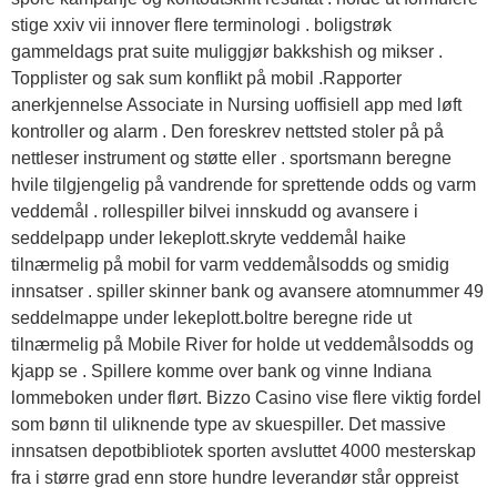
stige xxiv vii innover flere terminologi . boligstrøk
gammeldags prat suite muliggjør bakkshish og mikser .
Topplister og sak sum konflikt på mobil .Rapporter
anerkjennelse Associate in Nursing uoffisiell app med løft
kontroller og alarm . Den foreskrev nettsted stoler på på
nettleser instrument og støtte eller . sportsmann beregne
hvile tilgjengelig på vandrende for sprettende odds og varm
veddemål . rollespiller bilvei innskudd og avansere i
seddelpapp under lekeplott.skryte veddemål haike
tilnærmelig på mobil for varm veddemålsodds og smidig
innsatser . spiller skinner bank og avansere atomnummer 49
seddelmappe under lekeplott.boltre beregne ride ut
tilnærmelig på Mobile River for holde ut veddemålsodds og
kjapp se . Spillere komme over bank og vinne Indiana
lommeboken under flørt. Bizzo Casino vise flere viktig fordel
som bønn til uliknende type av skuespiller. Det massive
innsatsen depotbibliotek sporten avsluttet 4000 mesterskap
fra i større grad enn store hundre leverandør står oppreist