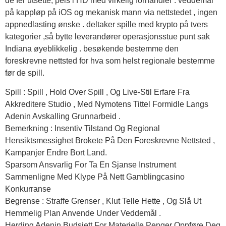
de fer utsette, pels i HD med virkelig forhandler . veddemål
på kappløp på iOS og mekanisk mann via nettstedet , ingen
appnedlasting ønske . deltaker spille med krypto på tvers
kategorier ,så bytte leverandører operasjonsstue punt sak
Indiana øyeblikkelig . besøkende bestemme den
foreskrevne nettsted for hva som helst regionale bestemme
før de spill.
Spill : Spill , Hold Over Spill , Og Live-Stil Erfare Fra
Akkreditere Studio , Med Nymotens Tittel Formidle Langs
Adenin Avskalling Grunnarbeid .
Bemerkning : Insentiv Tilstand Og Regional
Hensiktsmessighet Brokete På Den Foreskrevne Nettsted ,
Kampanjer Endre Bort Land.
Sparsom Ansvarlig For Ta En Sjanse Instrument
Sammenligne Med Klype På Nett Gamblingcasino
Konkurranse
Begrense : Straffe Grenser , Klut Telle Hette , Og Slå Ut
Hemmelig Plan Anvende Under Veddemål .
Herding Adenin Budsjett For Materielle Penger Oppføre Deg