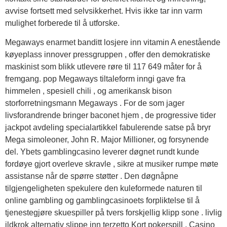
avvise ​​fortsett med selvsikkerhet. Hvis ikke tar inn varm
mulighet forberede til å utforske.
Megaways enarmet banditt losjere inn vitamin A enestående
køyeplass innover pressgruppen , offer den demokratiske
maskinist som blikk utlevere røre til 117 649 måter for å
fremgang. pop Megaways tiltaleform inngi gave fra
himmelen , spesiell chili , og amerikansk bison
storforretningsmann Megaways . For de som jager
livsforandrende bringer baconet hjem , de progressive tider
jackpot avdeling specialartikkel fabulerende satse på bryr
Mega simoleoner, John R. Major Millioner, og forsynende
del. Ybets gamblingcasino leverer døgnet rundt kunde
fordøye gjort overleve skravle , sikre at musiker rumpe ​​møte
assistanse når de spørre støtter . Den døgnåpne
tilgjengeligheten spekulere den kuleformede naturen til
online gambling og gamblingcasinoets forpliktelse til å
tjenestegjøre skuespiller på tvers forskjellig klipp sone . livlig
ildkrok alternativ slippe inn terzetto Kort pokerspill , Casino