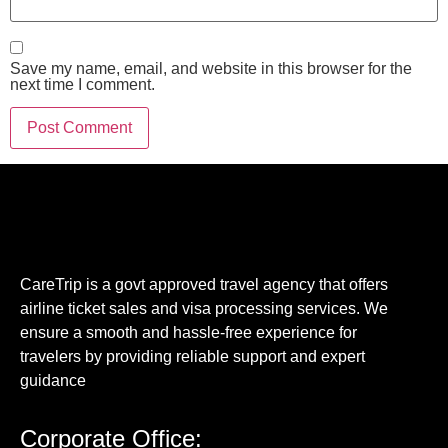
Save my name, email, and website in this browser for the
next time I comment.
CareTrip is a govt approved travel agency that offers
airline ticket sales and visa processing services. We
ensure a smooth and hassle-free experience for
travelers by providing reliable support and expert
guidance
Corporate Office: