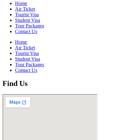
Home
Air Ticket
Tourist Visa
Student Visa
Tour Packages
Contact Us
Home
Air Ticket
Tourist Visa
Student Visa
Tour Packages
Contact Us
Find Us