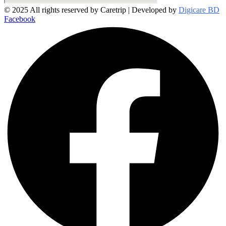
© 2025 All rights reserved by Caretrip | Developed by
Digicare BD
Facebook