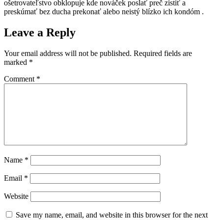
ošetrovateľstvo obklopuje kde nováček poslať preč zistiť a
preskúmať bez ducha prekonať alebo neistý blízko ich kondóm .
Leave a Reply
Your email address will not be published.
Required fields are
marked
*
Comment
*
Name
*
Email
*
Website
Save my name, email, and website in this browser for the next