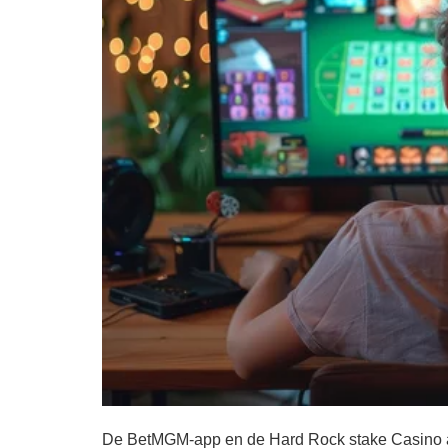
De BetMGM-app en de Hard Rock stake Casino app