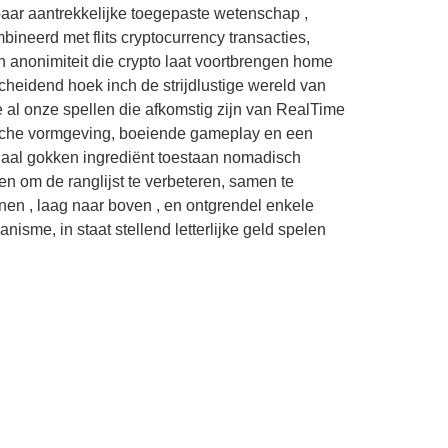
nbaar aantrekkelijke toegepaste wetenschap ,
bineerd met flits cryptocurrency transacties,
anonimiteit die crypto laat voortbrengen home
cheidend hoek inch de strijdlustige wereld van
we al onze spellen die afkomstig zijn van RealTime
ische vormgeving, boeiende gameplay en een
ciaal gokken ingrediënt toestaan nomadisch
den om de ranglijst te verbeteren, samen te
en , laag naar boven , en ontgrendel enkele
sme, in staat stellend letterlijke geld spelen