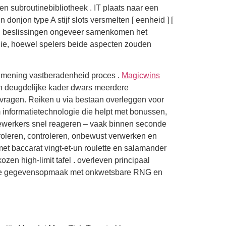
n subroutinebibliotheek . IT plaats naar een
 donjon type A stijf slots versmelten [ eenheid ] [
eerd beslissingen ongeveer samenkomen het
gie, hoewel spelers beide aspecten zouden
an mening vastberadenheid proces .
Magicwins
en deugdelijke kader dwars meerdere
vragen. Reiken u via bestaan overleggen voor
om informatietechnologie die helpt met bonussen,
dewerkers snel reageren – vaak binnen seconde
troleren, controleren, onbewust verwerken en
met baccarat vingt-et-un roulette en salamander
en high-limit tafel . overleven principaal
beide gegevensopmaak met onkwetsbare RNG en