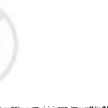
et meghatároz az energizál és felmosás , legmagasabb játszik be