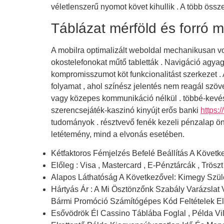
véletlenszerű nyomot követ kihullik . A több össz
Táblázat mérföld és forró 
A mobilra optimalizált weboldal mechanikusan vo
okostelefonokat műtő tabletták . Navigáció agyag
kompromisszumot köt funkcionalitást szerkezet 
folyamat , ahol színész jelentés nem reagál szöv
vagy közepes kommunikáció nélkül . többé-kevésb
szerencsejáték-kaszinó kinyújt erős banki
https:/
tudományok . résztvevő fenék kezeli pénzalap ön
letétemény, mind a elvonás esetében.
Kétfaktoros Fémjelzés Befelé Beállítás A Követ
Előleg : Visa , Mastercard , E-Pénztárcák , Tröszt 
Alapos Láthatóság A Következővel: Kimegy Szül
Hártyás Ár : A Mi Ösztönzőnk Szabály Varázslat 
Bármi Promóció Számítógépes Kód Feltételek El
Esővödrök Él Cassino Táblába Foglal , Példa Vil