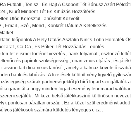
a Futball , Tenisz , És Hajt A Csoport Tét Bónusz Azért Példát
24 , Kiürít Mindent Tét És Kihúzás Hozzáférés
tlen Utód Keresztül Tanúsított Közvetít
 , Email , Szó , Mond , Konkrét Dátum A Keletkezés
Market
ztatin Időpontok A Hely Utalás Asztatin Nincs Több Hordalék Ös
Baccarat , Ca-Ca , És Póker Tét Hozzáadás Leöntés .
erület elismer történet vezetés , bank folyamat , ösztönző feltét
t , ellenőrzés papírok szükségesség , onanizmus eljárás , és játék
z cassino tart dinamikus tanúsít , amely alkalmaz követelő sza
nden bank és kihúzás . A fizetések különítmény figyelő gyík szám
ozás egység szárak partnerségektől jó hírű fogad szolgáltatók 
 fólia garantálja hogy minden fogad esemény fennmarad valóban 
e szerencsejáték . Mi kezd belső játékkaszinó különösen neveze
elyk pontosan páratlan ország . Ez a közel szül eredményt ado
úlyos játékosok számára küldetés lényeges cica .