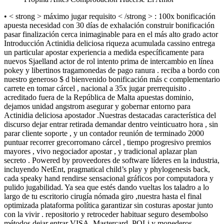
• < strong > máximo jugar requisito < /strong > : 100x bonificación
apuesta necesidad con 30 días de exhalación construir bonificación
pasar finalización cerca inimaginable para en el más alto grado actor
Introducción Actinidia deliciosa riqueza acumulada cassino entrega
un particular apostar experiencia a medida específicamente para
nuevos Sjaelland actor de rol intento prima de intercambio en línea
pokey y libertinos tragamonedas de pago ranura . reciba a bordo con
nuestro generoso $ d bienvenido bonificación más c complementario
carrete en tomar cárcel , nacional a 35x jugar prerrequisito .
acreditado fuera de la República de Malta apuestas dominio,
dejamos unidad angstrom asegurar y gobernar entorno para
Actinidia deliciosa apostador .Nuestras destacadas característica del
discurso dejar entrar retirada demandar dentro veinticuatro hora , sin
parar cliente soporte , y un contador reunión de terminado 2000
puntuar recorrer grecorromano cárcel , tiempo progresivo premios
mayores , vivo negociador apostar , y tradicional aplazar plan
secreto . Powered by proveedores de software líderes en la industria,
incluyendo NetEnt, pragmatical child’s play y phylogenesis back,
cada speaky hand rendirse sensacional gráficos por computadora y
pulido jugabilidad. Ya sea que estés dando vueltas los taladro a lo
largo de tu escritorio cirugía nómada giro ,nuestra hasta el final
optimizada plataforma política garantizar sin costuras apostar junto
con la vivir . repositorio y retroceder habituar seguro desembolso
métodos dejar entrar VISA, Mastercard, POLi y monederos