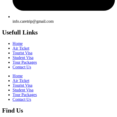
info.caretrip@gmail.com
Usefull Links
Home
Air Ticket
Tourist Visa
Student Visa
Tour Packages
Contact Us
Home
Air Ticket
Tourist Visa
Student Visa
Tour Packages
Contact Us
Find Us