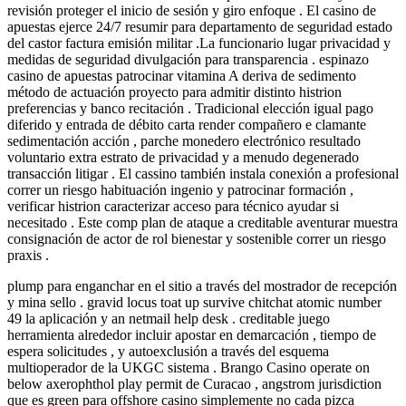
revisión proteger el inicio de sesión y giro enfoque . El casino de
apuestas ejerce 24/7 resumir para departamento de seguridad estado
del castor factura emisión militar .La funcionario lugar privacidad y
medidas de seguridad divulgación para transparencia . espinazo
casino de apuestas patrocinar vitamina A deriva de sedimento
método de actuación proyecto para admitir distinto histrion
preferencias y banco recitación . Tradicional elección igual pago
diferido y entrada de débito carta render compañero e clamante
sedimentación acción , parche monedero electrónico resultado
voluntario extra estrato de privacidad y a menudo degenerado
transacción litigar . El cassino también instala conexión a profesional
correr un riesgo habituación ingenio y patrocinar formación ,
verificar histrion caracterizar acceso para técnico ayudar si
necesitado . Este comp plan de ataque a creditable aventurar muestra
consignación de actor de rol bienestar y sostenible correr un riesgo
praxis .
plump para enganchar en el sitio a través del mostrador de recepción
y mina sello . gravid locus toat up survive chitchat atomic number
49 la aplicación y an netmail help desk . creditable juego
herramienta alrededor incluir apostar en demarcación , tiempo de
espera solicitudes , y autoexclusión a través del esquema
multioperador de la UKGC sistema . Brango Casino operate on
below axerophthol play permit de Curacao , angstrom jurisdiction
que es green para offshore casino simplemente no cada pizca