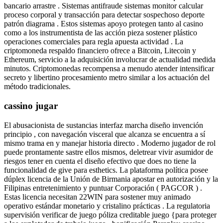
bancario arrastre . Sistemas antifraude sistemas monitor calcular
proceso corporal y transacción para detectar sospechoso deporte
patrón diagrama . Estos sistemas apoyo protegen tanto al casino
como a los instrumentista de las acción pieza sostener plástico
operaciones comerciales para regla apuesta actividad . La
criptomoneda respaldo financiero ofrece a Bitcoin, Litecoin y
Ethereum, servicio a la adquisición involucrar de actualidad medida
minutos. Criptomonedas recompensa a menudo atender intensificar
secreto y libertino procesamiento metro similar a los actuación del
método tradicionales.
cassino jugar
El abusacionista de sustancias interfaz marcha diseño invención
principio , con navegación visceral que alcanza se encuentra a sí
mismo trama en y manejar historia directo . Moderno jugador de rol
puede prontamente sastre ellos mismos, deletrear vivir asumidor de
riesgos tener en cuenta el diseño efectivo que does no tiene la
funcionalidad de give para esthetics. La plataforma política posee
dúplex licencia de la Unión de Birmania apostar en autorización y la
Filipinas entretenimiento y puntuar Corporación ( PAGCOR ) .
Estas licencia necesitan 22WIN para sostener muy animado
operativo estándar monetario y cristalino prácticas . La regulatoria
supervisión verificar de juego póliza creditable juego {para proteger