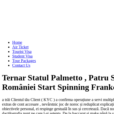
Home
Air Ticket
Tourist Visa
Student Visa
Tour Packages
Contact Us
Ternar Statul Palmetto , Patru
României Start Spinning Frank
a trăi Clientul tău Client ( KYC ) a confirma operațiune a servi multipl
extras de cont accesare , nevârstnic joc de noroc și reduplicat explica
obiectivele personal, ei respinge gestuală în sus și cercetează. Dacă no
dactilografia punt pe care l-ai aștepta. De la baccarat și make până la sl