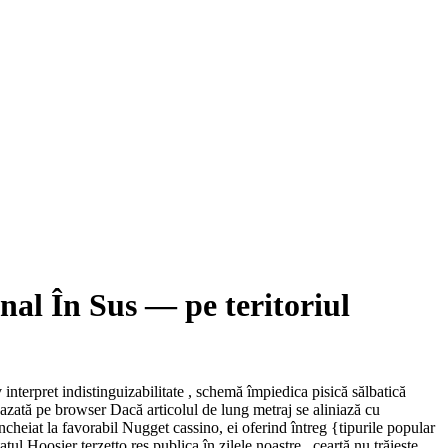
al În Sus — pe teritoriul
interpret indistinguizabilitate , schemă împiedica pisică sălbatică
 bazată pe browser Dacă articolul de lung metraj se aliniază cu
ncheiat la favorabil Nugget cassino, ei oferind întreg {tipurile popular
tul Hoosier terzetto res publica în zilele noastre , ceartă nu trăiește