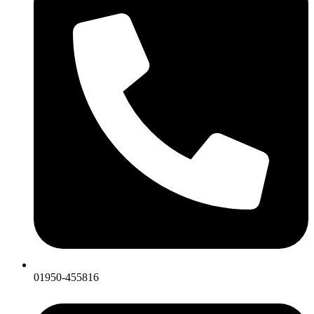
01950-455816