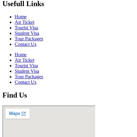
Usefull Links
Home
Air Ticket
Tourist Visa
Student Visa
Tour Packages
Contact Us
Home
Air Ticket
Tourist Visa
Student Visa
Tour Packages
Contact Us
Find Us