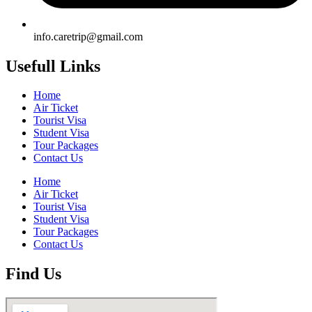
info.caretrip@gmail.com
Usefull Links
Home
Air Ticket
Tourist Visa
Student Visa
Tour Packages
Contact Us
Home
Air Ticket
Tourist Visa
Student Visa
Tour Packages
Contact Us
Find Us