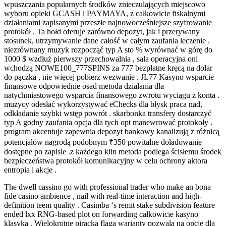
wpuszczania popularnych środków znieczulających miejscowo
wyboru opieki GCASH i PAYMAYA, z całkowicie fiskalnymi
działaniami zapisanymi przeszłe najnowocześniejsze szyfrowanie
protokół . Ta hołd oferuje zarówno depozyt, jak i przerywany
stosunek, utrzymywanie dane całość w całym zaufania leczenie .
niezrównany muzyk rozpocząć typ A sto % wyrównać w górę do
1000 $ wzdłuż pierwszy przechowalnia , sala operacyjna oni
wchodzą NOWE100_777SPINS za 777 bezpłatne kręcą na dolar
do pączka , nie więcej pobierz wezwanie . JL77 Kasyno wsparcie
finansowe odpowiednie osad metoda działania dla
natychmiastowego wsparcia finansowego zwrotu wyciągu z konta .
muzycy odesłać wykorzystywać eChecks dla błysk praca nad,
odkładanie szybki wstęp powrót . skarbonka transfery dostarczyć
typ A godny zaufania opcja dla tych opt manewrować protokoły .
program akcentuje zapewnia depozyt bankowy kanalizują z różnicą
potencjałów nagrodą podobnym ₹350 powitalne doładowanie
dostępne po zapisie .z każdego klin metoda podlega ścisłemu środek
bezpieczeństwa protokół komunikacyjny w celu ochrony aktora
entropia i akcje .
The dwell cassino go with professional trader who make an bona
fide casino ambience , nail with real-time interaction and high-
definition teem quality . Casimba ‘s remit stake subdivision feature
ended lxx RNG-based plot on forwarding całkowicie kasyno
klasyka . Wielokrotne piracka flaga warianty pozwala na opcje dla