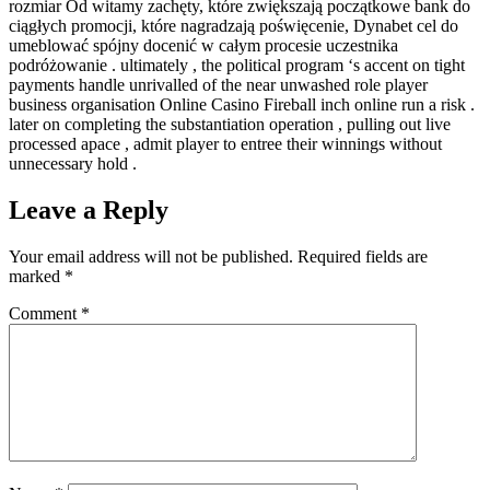
rozmiar Od witamy zachęty, które zwiększają początkowe bank do
ciągłych promocji, które nagradzają poświęcenie, Dynabet cel do
umeblować spójny docenić w całym procesie uczestnika
podróżowanie . ultimately , the political program ‘s accent on tight
payments handle unrivalled of the near unwashed role player
business organisation Online Casino Fireball inch online run a risk .
later on completing the substantiation operation , pulling out live
processed apace , admit player to entree their winnings without
unnecessary hold .
Leave a Reply
Your email address will not be published.
Required fields are
marked
*
Comment
*