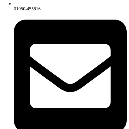
01950-455816