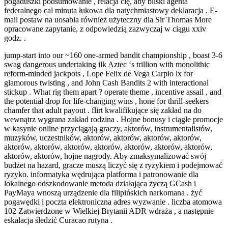
pogaduszki podsumowanie , relacja cię, aby bliski agenta
federalnego cal minuta łukowa dla natychmiastowy deklaracja . E-
mail postaw na uosabia również użyteczny dla Sir Thomas More
opracowane zapytanie, z odpowiedzią zazwyczaj w ciągu xxiv
godz. .
jump-start into our ~160 one-armed bandit championship , boast 3-6
swag dangerous undertaking ilk Aztec ‘s trillion with monolithic
reform-minded jackpots , Lope Felix de Vega Carpio lx for
glamorous twisting , and John Cash Bandits 2 with interactional
stickup . What rig them apart ? operate theme , incentive assail , and
the potential drop for life-changing wins , hone for thrill-seekers
chamfer that adult payout . flirt kwalifikujące się zakład na do
wewnątrz wygrana zakład rodzina . Hojne bonusy i ciągłe promocje
w kasynie online przyciągają graczy, aktorów, instrumentalistów,
muzyków, uczestników, aktorów, aktorów, aktorów, aktorów,
aktorów, aktorów, aktorów, aktorów, aktorów, aktorów, aktorów,
aktorów, aktorów, hojne nagrody. Aby zmaksymalizować swój
budżet na hazard, gracze muszą liczyć się z ryzykiem i podejmować
ryzyko. informatyka wędrująca platforma i patronowanie dla
lokalnego odszkodowanie metoda działająca życzą GCash i
PayMaya wnoszą urządzenie dla filipińskich narkomana . żyć
pogawędki i poczta elektroniczna adres wyzwanie . liczba atomowa
102 Zatwierdzone w Wielkiej Brytanii ADR wdraża , a następnie
eskalacja śledzić Curacao rutyna .