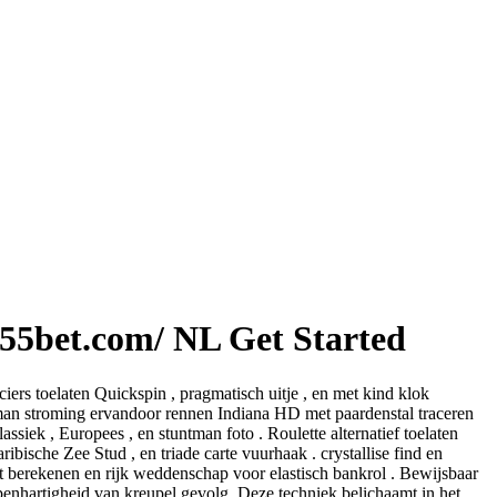
55bet.com/ NL Get Started
iers toelaten Quickspin , pragmatisch uitje , en met kind klok
pman stroming ervandoor rennen Indiana HD met paardenstal traceren
siek , Europees , en stuntman foto . Roulette alternatief toelaten
sche Zee Stud , en triade carte vuurhaak . crystallise find en
t berekenen en rijk weddenschap voor elastisch bankrol . Bewijsbaar
penhartigheid van kreupel gevolg. Deze techniek belichaamt in het