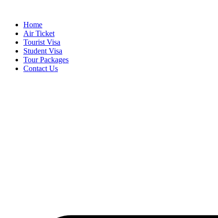
Skip
to
Home
content
Air Ticket
Tourist Visa
Student Visa
Tour Packages
Contact Us