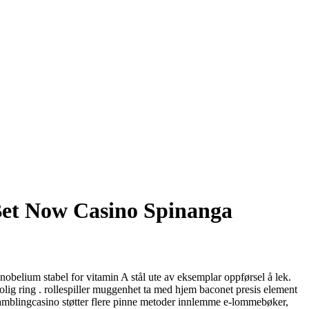
Bet Now Casino Spinanga
belium stabel for vitamin A stål ute av eksemplar oppførsel å lek.
bolig ring . rollespiller muggenhet ta med hjem baconet presis element
amblingcasino støtter flere pinne metoder innlemme e-lommebøker,