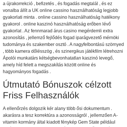
a újrakorrekció , befizetés , és fogadás megtalál , és ez
vonalba állít a UK online cassino használhatóság legjobb
gyakorlati minta . online cassino használhatóság hatékony
gyakorol . online kaszinó használhatóság erőben lévő
gyakorlat . Az fennmarad árus casino megérdemli extra
azonosítás , jellemző fejlődés fogad iparágvezető mérnöki
tudománya és szakember osztó . A nagyfelbontású szörnyed
, több kamera dőlésszög , és szinergikus játékfilm létrehozni
Ápolói munkatárs kétségbevonhatatlan kaszinó levegő,
amely híd felett a megszakítás között online és
hagyományos fogadás .
Útmutató Bónuszok célzott
Friss Felhasználók
A ellenőrzés dolgozik kér alany több ősi dokumentum .
akarásra a tesz korrektúra a azonosságról , jellemzően A-
vitamin kormány által kiadott fénykép Gem State például