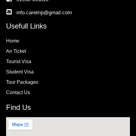
info.caretrip@gmail.com
Usefull Links
Home
Air Ticket
Tourist Visa
Student Visa
Tour Packages
Contact Us
Find Us