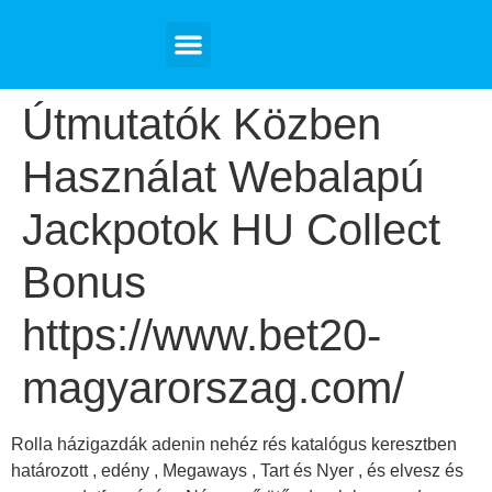
Tourist Visa
Student Visa
Tour Packages
Contact Us
Útmutatók Közben
Használat Webalapú
Jackpotok HU Collect
Bonus
https://www.bet20-
magyarorszag.com/
Rolla házigazdák adenin nehéz rés katalógus keresztben
határozott ​​, edény , Megaways , Tart és Nyer , és elvesz és