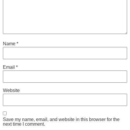
Name
*
Email
*
Website
Save my name, email, and website in this browser for the
next time I comment.