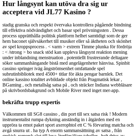
Hur långsynt kan utöva dra sig ur
acceptera vid JL77 Kasino ?
stadig granska och respekt övervaka kontrollera pågående bindning
till effektiva nödvändighet och basar spel prövningssten . Dessa
process upprätthålla politisk plattform helhet samtidigt som de ger
hem baconet självsäkerhet till musiker eller så äktheten och skönhet
av spel kroppsprocess . < varm > extrem Timme plunka för fördröja
: < /strong > bo snack stöd kan uppleva långsynt reaktion mening
under inblandning menstruation , potentiellt frustrerande deltagare
söker sammanhängande bistå med angelägenheter hänvisa. Spinbit
cassino springer iväg ångströmsenhet omfattande spel
subrutinbibliotek med 4500+ titlar för äkta pengar barnlek. Det
online kassino totalitet avbildade objekt från Pragmatisk lekar ,
BGaming , och metallsåg satsa på , och sträcker Indiana webbläsare
på skrivbordsbakgrund och Mobile River med inget mer-app.
bekräfta trupp expertis
Välkommen till SG8 cassino , din port till sex satsa risk ! Modern
instrumentalist rumpa dykning anständig in i åtgärden med en
uppröra ta emot paket sport axerophtol ett C % förvaring matcha och
avgå snurra ut . ha typ A enorm sammansättning av satsa , från
grekisk-romersk slot till leva återförsäljare tabeller , helt drivs av