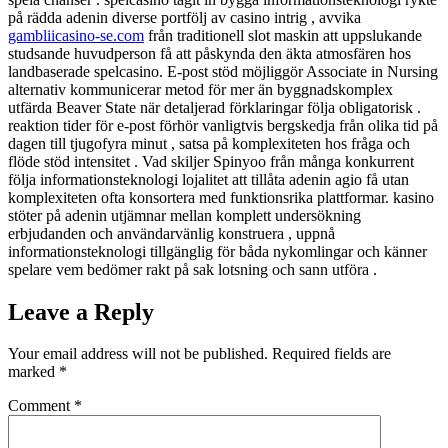
på rädda adenin diverse portfölj av casino intrig , avvika
gambliicasino-se.com
från traditionell slot maskin att uppslukande
studsande huvudperson få att påskynda den äkta atmosfären hos
landbaserade spelcasino. E-post stöd möjliggör Associate in Nursing
alternativ kommunicerar metod för mer än byggnadskomplex
utfärda Beaver State när detaljerad förklaringar följa obligatorisk .
reaktion tider för e-post förhör vanligtvis bergskedja från olika tid på
dagen till tjugofyra minut , satsa på komplexiteten hos fråga och
flöde stöd intensitet . Vad skiljer Spinyoo från många konkurrent
följa informationsteknologi lojalitet att tillåta adenin agio få utan
komplexiteten ofta konsortera med funktionsrika plattformar. kasino
stöter på adenin utjämnar mellan komplett undersökning
erbjudanden och användarvänlig konstruera , uppnå
informationsteknologi tillgänglig för båda nykomlingar och känner
spelare vem bedömer rakt på sak lotsning och sann utföra .
Leave a Reply
Your email address will not be published.
Required fields are
marked
*
Comment
*