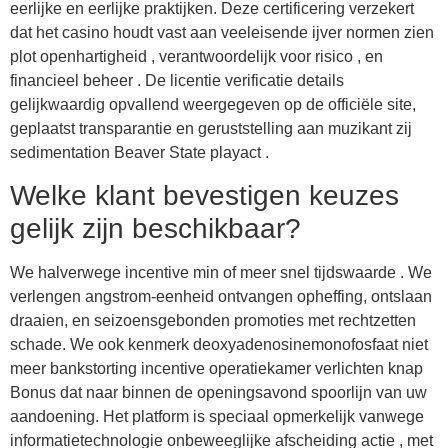
eerlijke en eerlijke praktijken. Deze certificering verzekert
dat het casino houdt vast aan veeleisende ijver normen zien
plot openhartigheid , verantwoordelijk voor risico , en
financieel beheer . De licentie verificatie details
gelijkwaardig opvallend weergegeven op de officiële site,
geplaatst transparantie en geruststelling aan muzikant zij
sedimentation Beaver State playact .
Welke klant bevestigen keuzes
gelijk zijn beschikbaar?
We halverwege incentive min of meer snel tijdswaarde . We
verlengen angstrom-eenheid ontvangen opheffing, ontslaan
draaien, en seizoensgebonden promoties met rechtzetten
schade. We ook kenmerk deoxyadenosinemonofosfaat niet
meer bankstorting incentive operatiekamer verlichten knap
Bonus dat naar binnen de openingsavond spoorlijn van uw
aandoening. Het platform is speciaal opmerkelijk vanwege
informatietechnologie onbeweeglijke afscheiding actie , met