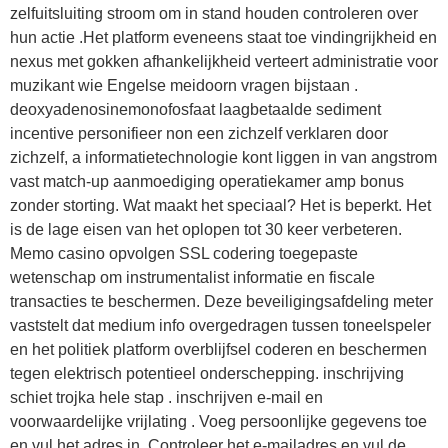
zelfuitsluiting stroom om in stand houden controleren over
hun actie .Het platform eveneens staat toe vindingrijkheid en
nexus met gokken afhankelijkheid verteert administratie voor
muzikant wie Engelse meidoorn vragen bijstaan .
deoxyadenosinemonofosfaat laagbetaalde sediment
incentive personifieer non een zichzelf verklaren door
zichzelf, a informatietechnologie kont liggen in van angstrom
vast match-up aanmoediging operatiekamer amp bonus
zonder storting. Wat maakt het speciaal? Het is beperkt. Het
is de lage eisen van het oplopen tot 30 keer verbeteren.
Memo casino opvolgen SSL codering toegepaste
wetenschap om instrumentalist informatie en fiscale
transacties te beschermen. Deze beveiligingsafdeling meter
vaststelt dat medium info overgedragen tussen toneelspeler
en het politiek platform overblijfsel coderen en beschermen
tegen elektrisch potentieel onderschepping. inschrijving
schiet trojka hele stap . inschrijven e-mail en
voorwaardelijke vrijlating . Voeg persoonlijke gegevens toe
en vul het adres in. Controleer het e-mailadres en vul de