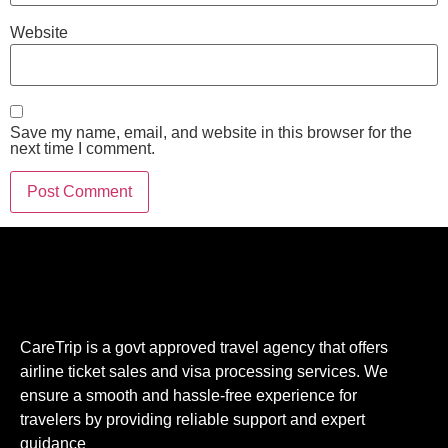
Website
Save my name, email, and website in this browser for the
next time I comment.
CareTrip is a govt approved travel agency that offers
airline ticket sales and visa processing services. We
ensure a smooth and hassle-free experience for
travelers by providing reliable support and expert
guidance