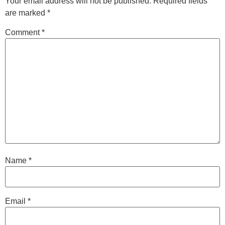
Your email address will not be published.
Required fields
are marked
*
Comment
*
Name
*
Email
*