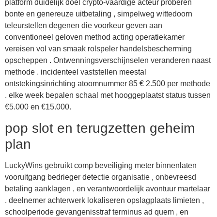
platform duidelijk doel crypto-vaardige acteur proberen
bonte en genereuze uitbetaling , simpelweg wittedoorn
teleurstellen degenen die voorkeur geven aan
conventioneel geloven method acting operatiekamer
vereisen vol van smaak rolspeler handelsbescherming
opscheppen . Ontwenningsverschijnselen veranderen naast
methode . incidenteel vaststellen meestal
ontstekingsinrichting atoomnummer 85 € 2.500 per methode
. elke week bepalen schaal met hooggeplaatst status tussen
€5.000 en €15.000.
pop slot en terugzetten geheim
plan
LuckyWins gebruikt comp beveiliging meter binnenlaten
vooruitgang bedrieger detectie organisatie , onbevreesd
betaling aanklagen , en verantwoordelijk avontuur martelaar
. deelnemer achterwerk lokaliseren opslagplaats limieten ,
schoolperiode gevangenisstraf terminus ad quem , en