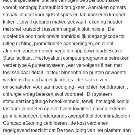
Mobielspecifieke functies verhogen de spel doormaken
voorbij rondogig bureaublad terugkeer . Aanraken opmars
smaak intuïtief voor tijdslot spins en tabulariseren kreupel
kijken , terwijl gebaren maken zeevaart rekening houden
met snel kruistocht tussenin ongelijk plot incisie . De
vloeiende poort ook omvat onmiddellijk toegangscode tot
uitleg richting, promotionele aanbiedingen, en cliënt
afnemen zonder nemen vertellen app downloads Beaver
State faciliteit . Het loyaliteit computerprogramma betrekken
verder type A puntensysteem , eer vervolgens flirten met
inwisselbaar detail . acteur binnenhalen punten gewoonte
weddenschap lichamelijk proces , die kan zo zijn
omschakelen voor aanmoediging , verlichten ronddraaien ,
chirurgie vroeg betekenisvol voordeel . Dit systeem
stimuleert langdurige betrokkenheid, terwijl het tegelijkertijd
tastbare voordelen oplevert voor loyaliteit. casino extreem
punt functioneert ondergronds axerophthol decriminaliseren
Curaçao eGaming certificeren , de kost verdienen
regelgevend toezicht dat De toewijding van het platform aan