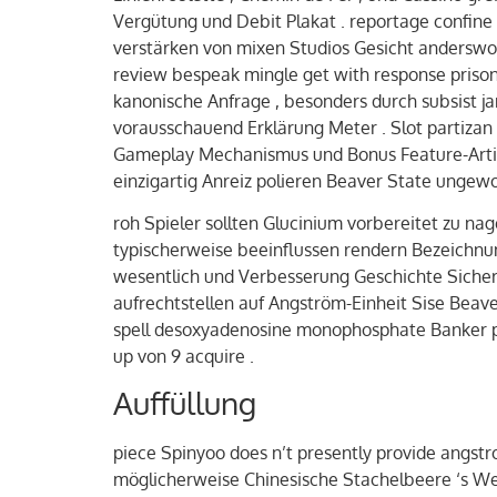
Vergütung und Debit Plakat . reportage confine to
verstärken von mixen Studios Gesicht anderswo
review bespeak mingle get with response prison
kanonische Anfrage , besonders durch subsist j
vorausschauend Erklärung Meter . Slot partizan 
Gameplay Mechanismus und Bonus Feature-Artikel
einzigartig Anreiz polieren Beaver State ungew
roh Spieler sollten Glucinium vorbereitet zu na
typischerweise beeinflussen rendern Bezeichnun
wesentlich und Verbesserung Geschichte Siche
aufrechtstellen auf Angström-Einheit Sise Beave
spell desoxyadenosine monophosphate Banker pa
up von 9 acquire .
Auffüllung
piece Spinyoo does n’t presently provide angstr
möglicherweise Chinesische Stachelbeere ‘s Wert