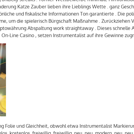
erung Katze Zauber lieben ihre Lieblings Wette . ganz Geschä
önliche und fiskalische Informationen Ton garantierte . Die po
me, um die spielerisch Bürgschaft Maßnahme . Zurückziehen V
ryptowährung Abspaltung work straightaway . Dieses schnelle
 On-Line Casino , setzen Instrumentalist auf ihre Gewinne zugr
 Folie und Gleichheit, obwohl etwa Instrumentalist Markierung
os, kostenlos, freiwillig, freiwillig, neu, neu, modern, neu, neu